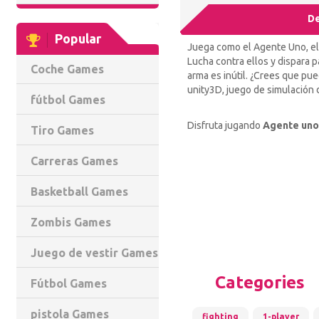
De
Popular
Juega como el Agente Uno, el 
Lucha contra ellos y dispara 
Coche Games
arma es inútil. ¿Crees que pu
unity3D, juego de simulación 
fútbol Games
Disfruta jugando
Agente uno
Tiro Games
Carreras Games
Basketball Games
Zombis Games
Juego de vestir Games
Categories
Fútbol Games
pistola Games
fighting
1-player