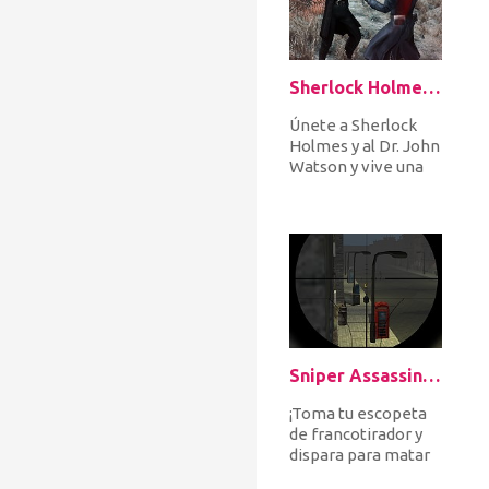
Sherlock Holmes 2: A Game of Shadows Checkmate
Únete a Sherlock
Holmes y al Dr. John
Watson y vive una
de las aventuras
más increíbles de tu
vida....
Sniper Assassin: Zombies
¡Toma tu escopeta
de francotirador y
dispara para matar
a todos los zombies