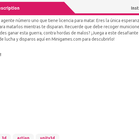
scription
Ins
agente número uno que tiene licencia para matar. Eres la única esperanz
para matarlos mientras te disparan. Recuerde que debe recoger municione
edes ganar esta guerra, contra hordas de malos? ¡Juega a este desafiante 
de lucha y disparos aquí en Minigames.com para descubrirlo!
!
3d
action
unity3d