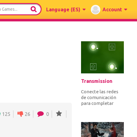
Language
(ES)
Account
Transmission
Conecte las redes
de comunicación
para completar
cada nivel. Cuando
125
26
0
conecta
transmisores y
receptore...