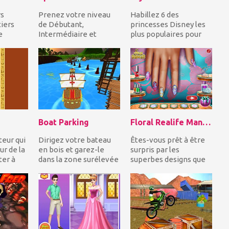
rs
Prenez votre niveau
Habillez 6 des
iers
de Débutant,
princesses Disney les
e
Intermédiaire et
plus populaires pour
emie.
avancez et remplissez
leur bataille estivale!
enal de
les cases vides avec les
Inspirez-vous des...
nom...
Boat Parking
Floral Realife Manicure
teur qui
Dirigez votre bateau
Êtes-vous prêt à être
ur de la
en bois et garez-le
surpris par les
ter à
dans la zone surélevée
superbes designs que
te en...
du port tout en évitant
vous pouvez créer
les autres e...
dans le jeu Floral Rea...