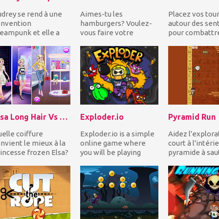
drey se rend à une
Aimes-tu les
Placez vos tou
onvention
hamburgers? Voulez-
autour des sent
eampunk et elle a
vous faire votre
pour combattr
soin d'un coup de
propre selon vos goûts
l'invasion enn
in pour se
et dégoûts? Alors
Utilisez un ars
tamorphoser!...
Clarence!...
d...
Elsa Long Hair Vs Short Hair Fashion
Exploder.io
Pyramid Run
elle coiffure
Exploder.io is a simple
Aidez l'explora
nvient le mieux à la
online game where
court à l'intérie
incesse frozen Elsa?
you will be playing
pyramide à sau
sayez les cheveux
against players on a
gauche et à droi
ngues et courts...
server. It’s a ga...