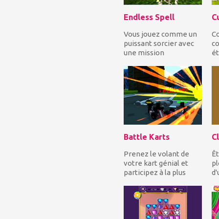
Endless Spell
C
Vous jouez comme un
Co
puissant sorcier avec
co
une mission
ét
importante, pour
b
fermer les trois
po
portails prè...
Battle Karts
Cl
Prenez le volant de
Êt
votre kart génial et
pl
participez à la plus
d'
féroce compétition de
v
kart de combat d...
pl