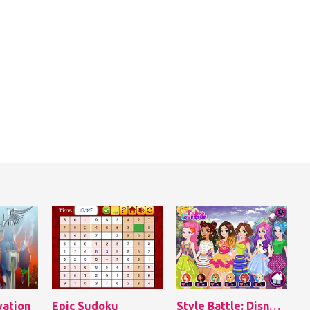
vation
Epic Sudoku
Style Battle: Disney Princesses