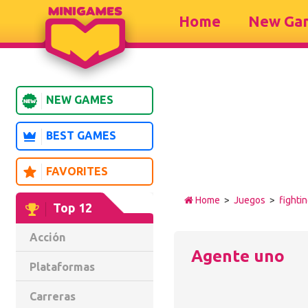
Home
New Ga
NEW GAMES
BEST GAMES
FAVORITES
Home
>
Juegos
>
fighti
Top 12
Acción
Agente uno
Plataformas
Carreras