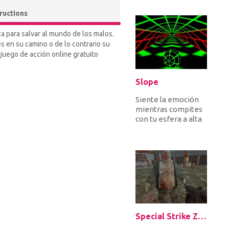
entrantes para
defendert...
tructions
a para salvar al mundo de los malos.
s en su camino o de lo contrario su
juego de acción online gratuito
Slope
Siente la emoción
mientras compites
con tu esfera a alta
velocidad, evita
obstáculos y trata
de no c...
Special Strike Zombies