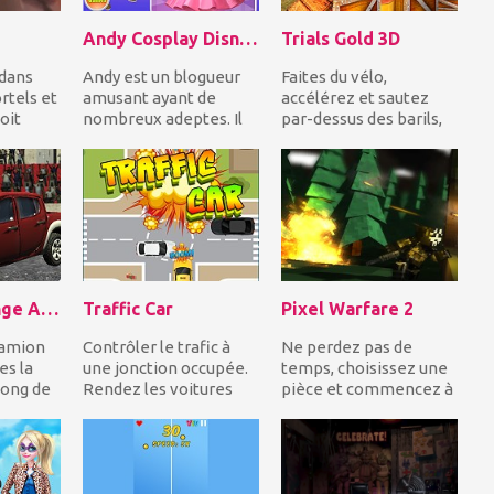
Andy Cosplay Disney Princesses
Trials Gold 3D
 dans
Andy est un blogueur
Faites du vélo,
rtels et
amusant ayant de
accélérez et sautez
oit
nombreux adeptes. Il
par-dessus des barils,
ie.
veut surprendre ses
des boîtes et plus
.
adeptes, il va cospla...
d'obstacles impres...
Truck Challenge Arena 3D
Traffic Car
Pixel Warfare 2
camion
Contrôler le trafic à
Ne perdez pas de
es la
une jonction occupée.
temps, choisissez une
long de
Rendez les voitures
pièce et commencez à
plus rapides pour
photographier les
.
éviter les collisi...
autres joueurs en
essa...