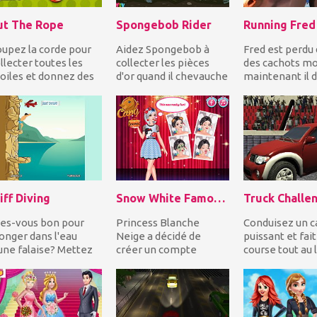
ut The Rope
Spongebob Rider
Running Fred
upez la corde pour
Aidez Spongebob à
Fred est perdu
llecter toutes les
collecter les pièces
des cachots mo
oiles et donnez des
d'or quand il chevauche
maintenant il d
onbons à Om Nom
un dragon violet sous
courir pour sa v
ur compléter chaq...
l'eau! Mais vo...
Pouvez-vous l'..
iff Diving
Snow White Famous On Snapchat
es-vous bon pour
Princess Blanche
Conduisez un 
onger dans l'eau
Neige a décidé de
puissant et fait
une falaise? Mettez
créer un compte
course tout au 
os compétences en
Snapchat car son
l'arène tout en
ongée à l'épreuve...
meilleur ami, Frozen
dérivant et en..
Elsa, a su...