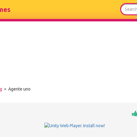
mes
ng
> Agente uno