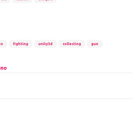
on
fighting
unity3d
collecting
gun
uno