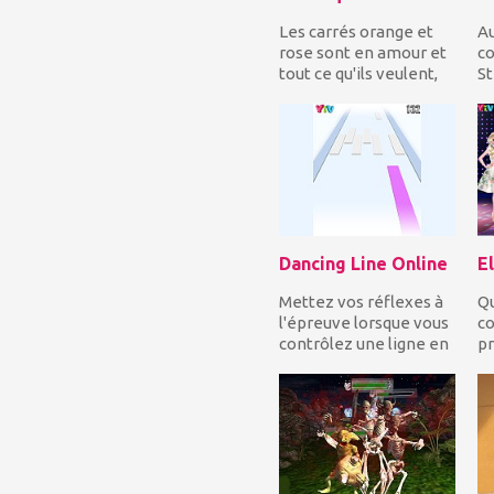
Les carrés orange et
Au
rose sont en amour et
c
tout ce qu'ils veulent,
St
c'est se rapprocher!
be
Guidez les...
ma
mé
Dancing Line Online
Mettez vos réflexes à
Qu
l'épreuve lorsque vous
co
contrôlez une ligne en
pr
mouvement et vous
Es
devez constam...
lo