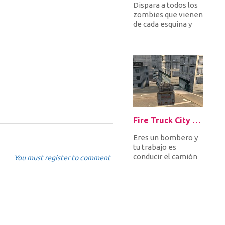
Dispara a todos los
zombies que vienen
de cada esquina y
mátalos antes de
que te lleven
primero. Des...
Fire Truck City Driving Sim
Eres un bombero y
tu trabajo es
conducir el camión
You must register to comment
de bomberos rápido
por la ciudad para
llegar a ti...