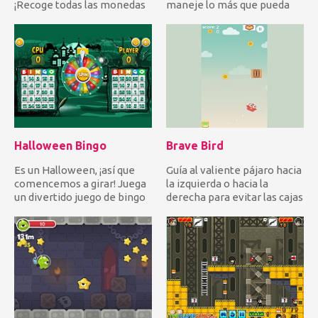
¡Recoge todas las monedas
maneje lo más que pueda
y evita todos los...
sin chocar con otros aut...
Halloween Bingo
Brave Bird
Es un Halloween, ¡así que
Guía al valiente pájaro hacia
comencemos a girar! Juega
la izquierda o hacia la
un divertido juego de bingo
derecha para evitar las cajas
al estilo Halloween...
que caen y recog...