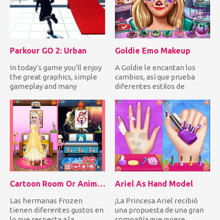
Parkour GO 2: Urban
Goldie Emo Makeup
In today’s game you’ll enjoy
A Goldie le encantan los
the great graphics, simple
cambios, así que prueba
gameplay and many
diferentes estilos de
different options. There a...
maquillaje. ¡Hoy quiere
crea...
Cartoon Room Or Anime Room
Ariel As Hand Model
Las hermanas Frozen
¡La Princesa Ariel recibió
tienen diferentes gustos en
una propuesta de una gran
lo que respecta a la
compañía que quiere