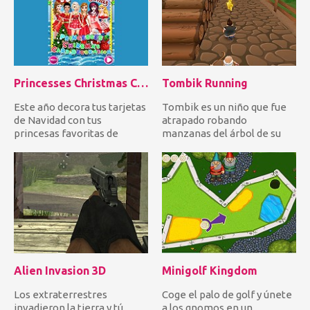
Princesses Christmas Card Decoration
Tombik Running
Este año decora tus tarjetas
Tombik es un niño que fue
de Navidad con tus
atrapado robando
princesas favoritas de
manzanas del árbol de su
Disney. Elige el fondo, los e...
vecino. Ayúdalo a correr y
salta...
Alien Invasion 3D
Minigolf Kingdom
Los extraterrestres
Coge el palo de golf y únete
invadieron la tierra y tú
a los gnomos en un