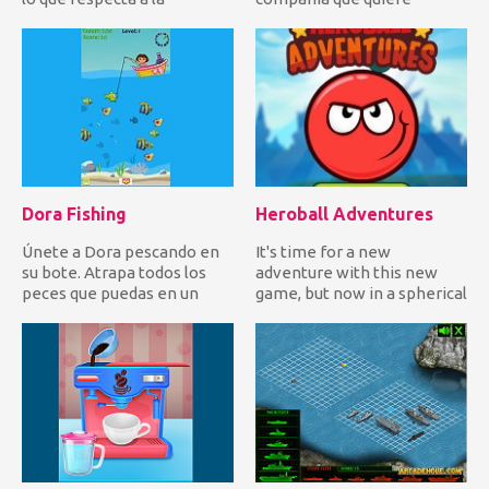
decoración de la habitación.
contratarla como su exclus...
El...
Dora Fishing
Heroball Adventures
Únete a Dora pescando en
It's time for a new
su bote. Atrapa todos los
adventure with this new
peces que puedas en un
game, but now in a spherical
momento dado para ganar
adventure !! Play now
mu...
Herob...