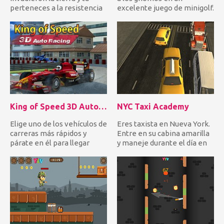
perteneces a la resistencia
excelente juego de minigolf.
humana. Usa diferentes tip...
¿Puedes superar 12 desa...
King of Speed 3D Auto Racing
NYC Taxi Academy
Elige uno de los vehículos de
Eres taxista en Nueva York.
carreras más rápidos y
Entre en su cabina amarilla
párate en él para llegar
y maneje durante el día en
primero a la línea de...
el tráfico para r...