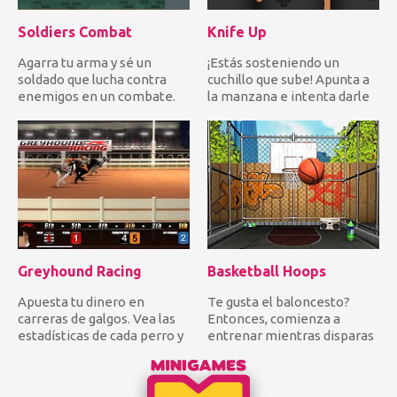
Soldiers Combat
Knife Up
Agarra tu arma y sé un
¡Estás sosteniendo un
soldado que lucha contra
cuchillo que sube! Apunta a
enemigos en un combate.
la manzana e intenta darle
Dispara para destruir cajas...
en un intento de llega...
Greyhound Racing
Basketball Hoops
Apuesta tu dinero en
Te gusta el baloncesto?
carreras de galgos. Vea las
Entonces, comienza a
estadísticas de cada perro y
entrenar mientras disparas
decida dónde depositar...
algunos aros en el capó. Int...