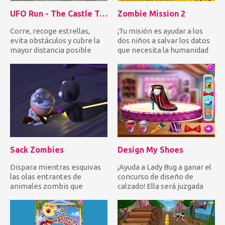
UFO Run - The Castle Tower
Zombie Mission 2
Corre, recoge estrellas,
¡Tu misión es ayudar a los
evita obstáculos y cubre la
dos niños a salvar los datos
mayor distancia posible
que necesita la humanidad
para avanzar al nivel....
de los zombis des...
Sack Zombies
Design My Shoes
Dispara mientras esquivas
¡Ayuda a Lady Bug a ganar el
las olas entrantes de
concurso de diseño de
animales zombis que
calzado! Ella será juzgada
intentan morderte. Trate de
por un jurado con bo...
no s...