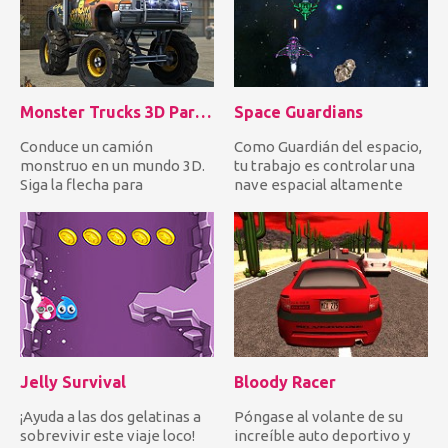
Monster Trucks 3D Parking
Space Guardians
Conduce un camión
Como Guardián del espacio,
monstruo en un mundo 3D.
tu trabajo es controlar una
Siga la flecha para
nave espacial altamente
estacionarse en el punto
sofisticada y enfrent...
resaltado an...
Jelly Survival
Bloody Racer
¡Ayuda a las dos gelatinas a
Póngase al volante de su
sobrevivir este viaje loco!
increíble auto deportivo y