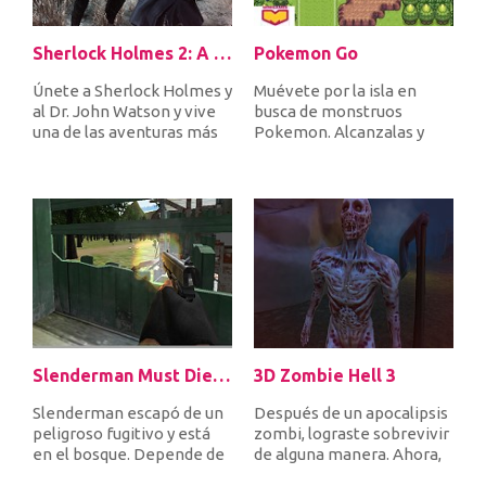
Sherlock Holmes 2: A Game of Shadows Checkmate
Pokemon Go
Únete a Sherlock Holmes y
Muévete por la isla en
al Dr. John Watson y vive
busca de monstruos
una de las aventuras más
Pokemon. Alcanzalas y
increíbles de tu vida....
luego lanza Poke Balls
para capturar...
Slenderman Must Die In The Forest
3D Zombie Hell 3
Slenderman escapó de un
Después de un apocalipsis
peligroso fugitivo y está
zombi, lograste sobrevivir
en el bosque. Depende de
de alguna manera. Ahora,
usted encontrarlo y derri...
te estás preguntando p...