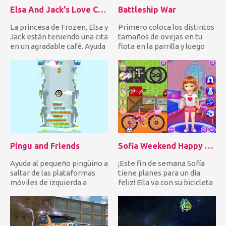
Elsa And Jack's Love Cafe Date
Battleship War
La princesa de Frozen, Elsa y
Primero coloca los distintos
Jack están teniendo una cita
tamaños de ovejas en tu
en un agradable café. Ayuda
flota en la parrilla y luego
a Elsa a pre...
deja que la batal...
Pingu and Friends
Sofia Weekend Happy Day
Ayuda al pequeño pingüino a
¡Este fin de semana Sofía
saltar de las plataformas
tiene planes para un día
móviles de izquierda a
feliz! Ella va con su bicicleta
derecha para llegar a...
a la montaña, pe...