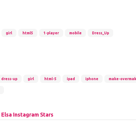
girl
html5
1-player
mobile
Dress_Up
dress-up
girl
html-5
ipad
iphone
make-overmak
 Elsa Instagram Stars