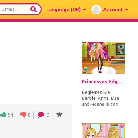
Language
(DE)
Account
Princesses Edgy Fashion
Begleiten Sie
Barbie, Anna, Elsa
und Moana in den
Geschäften, um
54
8
0
Kleidung, Schuhe,
Hüte, Schals und...