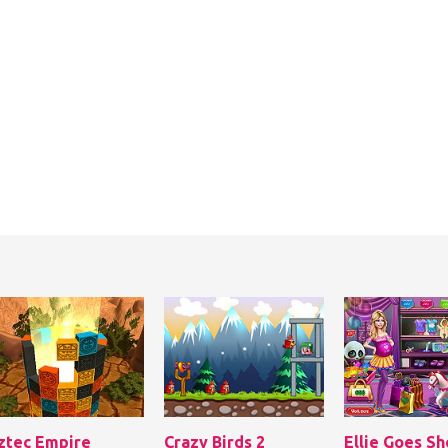
ztec Empire
Crazy Birds 2
Ellie Goes S