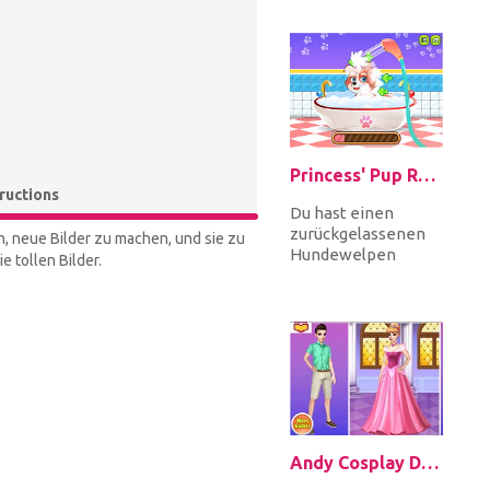
schlanker aussehen
lassen. Markiere...
Princess' Pup Rescue
tructions
Du hast einen
zurückgelassenen
n, neue Bilder zu machen, und sie zu
Hundewelpen
 tollen Bilder.
gefunden! Die Arme
ist in keinem guten
Zustand, also gib...
Andy Cosplay Disney Princesses