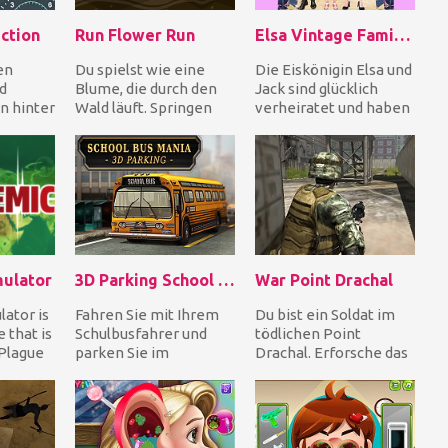
ction
Run Flower Run
Elsa Vintage Family Photo
en
Du spielst wie eine
Die Eiskönigin Elsa und
d
Blume, die durch den
Jack sind glücklich
n hinter
Wald läuft. Springen
verheiratet und haben
s
Sie über Hindernisse,
eine kleine Tochter.
springen Sie sog...
Sie haben ein...
.
ulator
3D Parking School Bus Mania
War Point Drachal
ator is
Fahren Sie mit Ihrem
Du bist ein Soldat im
 that is
Schulbusfahrer und
tödlichen Point
 Plague
parken Sie im
Drachal. Erforsche das
e start
markierten Bereich,
Gebiet und nutze
um die einzelnen
deine Waffe, um alle
Level zu...
a...