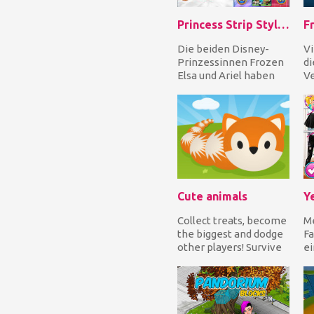
Princess Strip Style Vs Grid Style
Fr
Die beiden Disney-
Vi
Prinzessinnen Frozen
di
Elsa und Ariel haben
Ve
einen Rivalen darüber,
So
welcher Stil bes...
si
Cute animals
Collect treats, become
Me
the biggest and dodge
Fa
other players! Survive
ei
and eat everything you
vo
meet! Run...
un