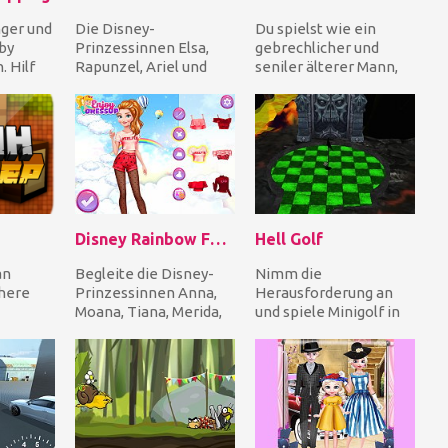
nger und
Die Disney-
Du spielst wie ein
by
Prinzessinnen Elsa,
gebrechlicher und
 Hilf
Rapunzel, Ariel und
seniler älterer Mann,
 Internet
ihre Freunde Jack
der den Durchgang in
Frost, Flynn, Eric
einem
absolvieren...
Supermarktgang...
Disney Rainbow Fashion
Hell Golf
an
Begleite die Disney-
Nimm die
here
Prinzessinnen Anna,
Herausforderung an
Moana, Tiana, Merida,
und spiele Minigolf in
 of
Elsa, Ariel & Rapunzel
den Tiefen der Hölle!
ning
und verkleide j...
Beginnen Sie mit
einfachen...