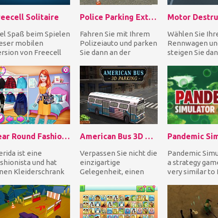
eecell Solitaire
Police Parking Extreme
Motor Destru
el Spaß beim Spielen
Fahren Sie mit Ihrem
Wählen Sie Ihr
eser mobilen
Polizeiauto und parken
Rennwagen un
rsion von Freecell
Sie dann an der
steigen Sie dan
litaire, bei der Sie
vordefinierten Stelle,
das Steuer Ihre
ch keine Sorgen...
bevor die Zeit ab...
fantastischen
Fahrzeugs, um..
Year Round Fashionista: Merida
American Bus 3D Parking
Pandemic Sim
rida ist eine
Verpassen Sie nicht die
Pandemic Simul
shionista und hat
einzigartige
a strategy game
nen Kleiderschrank
Gelegenheit, einen
very similar to
ller stilvoller Outfits
amerikanischen Bus zu
Inc. Right at th
d tollen Acces...
fahren und dann zu
you wil...
par...