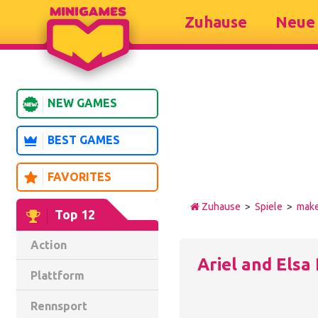
Zuhause
Neue 
NEW GAMES
BEST GAMES
FAVORITES
Zuhause
>
Spiele
>
mak
Top 12
Action
Ariel and Elsa
Plattform
Rennsport