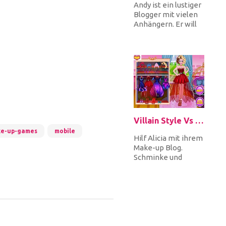
Andy ist ein lustiger
Blogger mit vielen
Anhängern. Er will
seine Anhänger
überraschen, er
wird cosp...
Villain Style Vs Princess Style
e-up-games
mobile
Hilf Alicia mit ihrem
Make-up Blog.
Schminke und
kleide 3 Models im
Prinzessinen- und
Schurkenstil u...