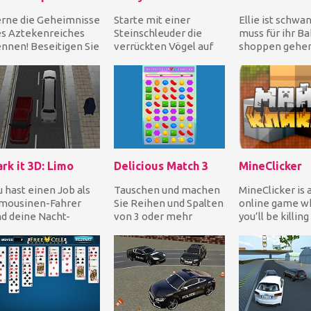
rne die Geheimnisse
Starte mit einer
Ellie ist schwa
s Aztekenreiches
Steinschleuder die
muss für ihr Ba
nnen! Beseitigen Sie
verrückten Vögel auf
shoppen gehen.
n Turm, indem Sie
die Schweine, um sie
ihr, Geld übers
ei gleiche Far...
ein für alle Mal zu tö...
zu verdienen...
rk it 3D: Limo
Delicious Match 3
MineClicker
 hast einen Job als
Tauschen und machen
MineClicker is 
imousinen-Fahrer
Sie Reihen und Spalten
online game w
d deine Nacht-
von 3 oder mehr
you’ll be killing
utine besteht darin,
identischen köstlichen
different types
P abzuholen und
Bonbons, um sie f...
animals and mi
...
blocks....