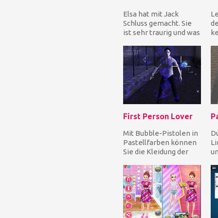
Elsa hat mit Jack
Le
Schluss gemacht. Sie
de
ist sehr traurig und was
ke
für eine bessere Idee,
de
um ein neues...
dr
First Person Lover
Pa
Mit Bubble-Pistolen in
Du
Pastellfarben können
L
Sie die Kleidung der
un
Leute abschießen,
Ro
während Sie sich...
VI
sie