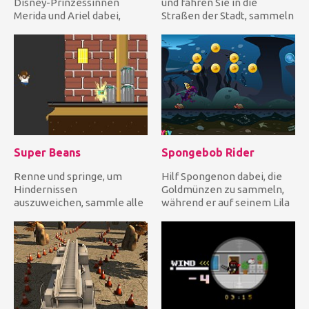
Disney-Prinzessinnen
und fahren Sie in die
Merida und Ariel dabei,
Straßen der Stadt, sammeln
ihren Boho-Chic Style zu
Sie Münzen und kümmern
finden...
Sie...
Super Beans
Spongebob Rider
Renne und springe, um
Hilf Spongenon dabei, die
Hindernissen
Goldmünzen zu sammeln,
auszuweichen, sammle alle
während er auf seinem Lila
glitzernden Sachen und
Drachen unter wasser re...
erreiche das End...