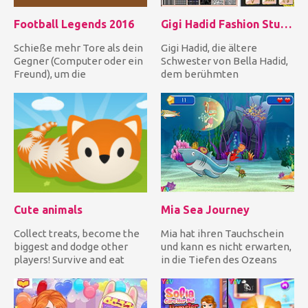
Football Legends 2016
Gigi Hadid Fashion Studio
Schieße mehr Tore als dein
Gigi Hadid, die ältere
Gegner (Computer oder ein
Schwester von Bella Hadid,
Freund), um die
dem berühmten
Meisterschaft zu gewinnen,
amerikanisch-
ode...
niederländisch-palästin...
Cute animals
Mia Sea Journey
Collect treats, become the
Mia hat ihren Tauchschein
biggest and dodge other
und kann es nicht erwarten,
players! Survive and eat
in die Tiefen des Ozeans
everything you meet! Run...
abzutauchen! Hilf ih...