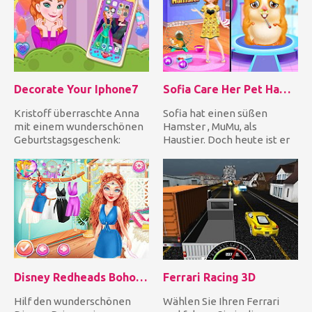
Decorate Your Iphone7
Sofia Care Her Pet Hamster
Kristoff überraschte Anna
Sofia hat einen süßen
mit einem wunderschönen
Hamster , MuMu, als
Geburtstagsgeschenk:
Haustier. Doch heute ist er
einem iPhone 7. Hilf Anna,
krank! Hilf Sofia, ihren
si...
Hams...
Disney Redheads Boho Hairstyles
Ferrari Racing 3D
Hilf den wunderschönen
Wählen Sie Ihren Ferrari