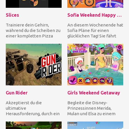
Slices
Sofia Weekend Happy Day
Trainiere dein Gehirn,
An diesem Wochenende hat
während du die Scheiben zu
Sofia Pläne für einen
einer kompletten Pizza
glücklichen Tag! Sie fährt
zusammenstellst! Tippe
mit dem Fahrrad zum Berg....
einf...
Gun Rider
Girls Weekend Getaway
Akzeptierst du die
Begleite die Disney-
ultimative
Prinzessinnen Merida,
Herausforderung, durch ein
Mulan und Elsa zu einem
feindliches Gebiet zu
Wochenendausflug für
fahren? Wenn deine An...
Mädchen! Begi...