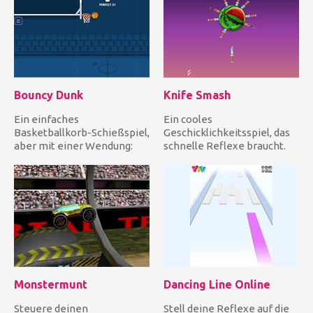
Bouncy Dunk
Knife Smash
Ein einfaches
Ein cooles
Basketballkorb-Schießspiel,
Geschicklichkeitsspiel, das
aber mit einer Wendung:
schnelle Reflexe braucht.
Der Ball kann springen! In
Wirf alle deine Messer, um
Bouncy...
die Frü...
Monstermunt
Dancing Line Online
Steuere deinen
Stell deine Reflexe auf die