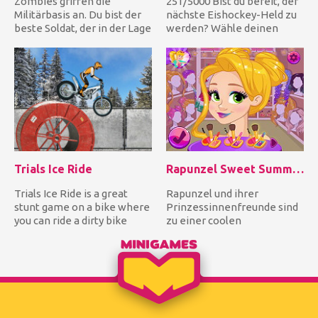
Zombies griffen die
251/5000 Bist du bereit, der
Militärbasis an. Du bist der
nächste Eishockey-Held zu
beste Soldat, der in der Lage
werden? Wähle deinen
ist, die Horden von Z...
Helden aus einem Männe...
Trials Ice Ride
Rapunzel Sweet Summer Party
Trials Ice Ride is a great
Rapunzel und ihrer
stunt game on a bike where
Prinzessinnenfreunde sind
you can ride a dirty bike
zu einer coolen
around many levels f...
Sommerparty eingeladen
worden! Schneew...