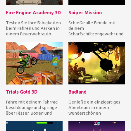
Fire Engine Academy 3D
Sniper Mission
Testen Sie Ihre Fähigkeiten
Schieße alle Feinde mit
beim Fahren und Parken in
deinem
einem Feuerwehrauto.
Scharfschützengewehr und
Fahre vorsichtig zum Ziel...
Zielfernrohr ab, bevor die
Zeit abgelaufen i...
Trials Gold 3D
Badland
Fahre mit deinem Fahrrad,
Genieße ein einzigartiges
beschleunige und springe
Abenteuer in einem
über Fässer, Boxen und
wunderschönen
weitere fantastische
Märchenwald voller
Hinde...
verschiedener Bewohner...