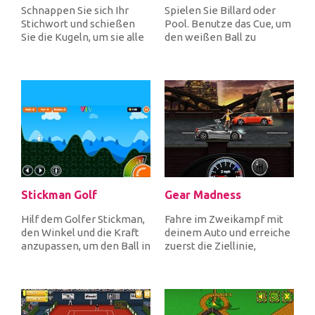
Schnappen Sie sich Ihr
Spielen Sie Billard oder
Stichwort und schießen
Pool. Benutze das Cue, um
Sie die Kugeln, um sie alle
den weißen Ball zu
in die Taschen zu
schießen und hol dir alle
stecken,...
farb...
Stickman Golf
Gear Madness
Hilf dem Golfer Stickman,
Fahre im Zweikampf mit
den Winkel und die Kraft
deinem Auto und erreiche
anzupassen, um den Ball in
zuerst die Ziellinie,
das Loch zu schießen u...
während du beschleunigst,
inde...