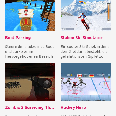
Boat Parking
Slalom Ski Simulator
Steure dein hölzernes Boot
Ein cooles Ski-Spiel, in dem
und parke es im
dein Ziel darin besteht, die
hervorgehobenen Bereich
gefährlichsten Gipfel zu
im Hafen, während du
bezwingen. Umfah...
andere Boote...
Zombix 3 Surviving The Desert
Hockey Hero