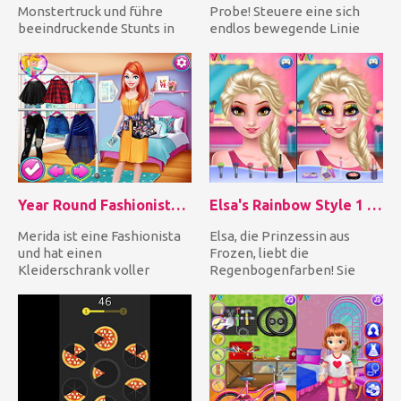
Monstertruck und führe
Probe! Steuere eine sich
beeindruckende Stunts in
endlos bewegende Linie
der Arena durch, um das
und fliege blitzschnell...
Publikum zum...
Year Round Fashionista: Merida
Elsa's Rainbow Style 1 Eye Makeup
Merida ist eine Fashionista
Elsa, die Prinzessin aus
und hat einen
Frozen, liebt die
Kleiderschrank voller
Regenbogenfarben! Sie
stilvoller Outfits und tollen
möchte ein innovatives
Acces...
neues Augen...