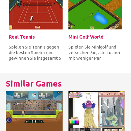
Real Tennis
Mini Golf World
Spielen Sie Tennis gegen
Spielen Sie Minigolf und
die besten Spieler und
versuchen Sie, alle Löcher
gewinnen Sie insgesamt 5
mit weniger Par
Spiele, um den Pokal zu
abzuschließen, um jedes
gew...
Level mi...
Similar Games