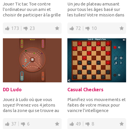
Jouer Tic tac Toe contre
Un jeu de plateau amusant
l'ordinateur ou un ami et
pour tous les âges basé sur
choisir de participer à la grille
les tuiles! Votre mission dans
3X3 classiq...
le jeu classiq...
173
23
72
10
DD Ludo
Casual Checkers
Jouez à Ludo où que vous
Planifiez vos mouvements et
soyez! Prenez vos 4 jetons
faites de votre mieux pour
dans la zone qui se trouve au
vaincre l'intelligence
milieu du tableau...
artificielle dans un...
37
6
49
8