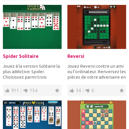
Spider Solitaire
Reversi
Jouez à la version Solitaire la
Jouez Reversi contre un ami
plus addictive: Spider.
ou l'ordinateur. Renversez les
Choisissez parmi trois
pièces de votre adversaire en
gameplays, Easy, Medi...
les pié...
911
154
34
6