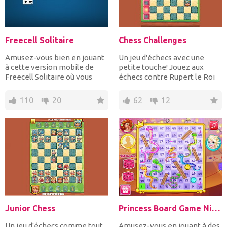
Freecell Solitaire
Chess Challenges
Amusez-vous bien en jouant
Un jeu d'échecs avec une
à cette version mobile de
petite touche! Jouez aux
Freecell Solitaire où vous
échecs contre Rupert le Roi
n'avez pas à vous so...
Rouge et résolvez tou...
110
20
62
12
Junior Chess
Princess Board Game Night
Un jeu d'échecs comme tout
Amusez-vous en jouant à des