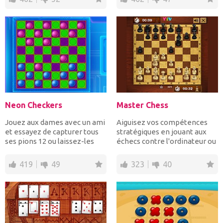
Neon Checkers
Master Chess
Jouez aux dames avec un ami
Aiguisez vos compétences
et essayez de capturer tous
stratégiques en jouant aux
ses pions 12 ou laissez-les
échecs contre l'ordinateur ou
sans mouvements...
contre un ami. Ré...
419
49
323
40