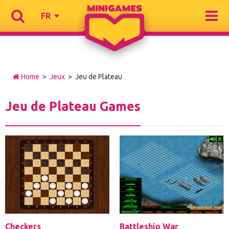
FR
Home
>
Jeux
> Jeu de Plateau
Jeu de Plateau Games
Checkers
Battleship War