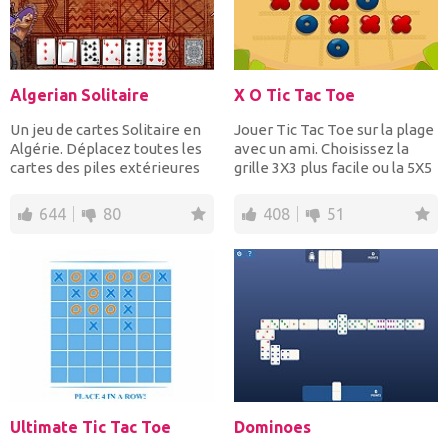
Algerian Solitaire
X O Tic Tac Toe
Un jeu de cartes Solitaire en
Jouer Tic Tac Toe sur la plage
Algérie. Déplacez toutes les
avec un ami. Choisissez la
cartes des piles extérieures
grille 3X3 plus facile ou la 5X5
vers les hui...
plus diff...
644
80
408
51
Ultimate Tic Tac Toe
Dominoes