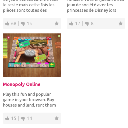
le reste mais cette fois les
jeux de société avec les
pièces sont toutes des
princesses de Disney lors
personnages juniors!...
d'une nuit pluvieuse...
68
15
17
8
Monopoly Online
Play this fun and popular
game in your browser. Buy
houses and land, rent them
out and just watch ho...
15
14