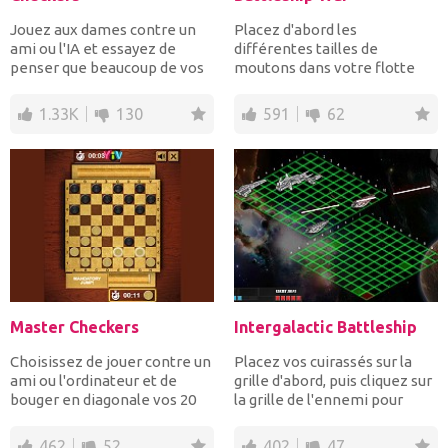
Jouez aux dames contre un
Placez d'abord les
ami ou l'IA et essayez de
différentes tailles de
penser que beaucoup de vos
moutons dans votre flotte
adversaires et de...
sur la grille et que la bataill...
1.33K
130
591
62
Master Checkers
Intergalactic Battleship
Choisissez de jouer contre un
Placez vos cuirassés sur la
ami ou l'ordinateur et de
grille d'abord, puis cliquez sur
bouger en diagonale vos 20
la grille de l'ennemi pour
pièces rapide...
loca...
462
52
402
47