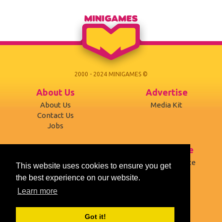
2000 - 2024 MINIGAMES ©
About Us
Advertise
About Us
Media Kit
Contact Us
Jobs
Support
Terms of use
Developers
Terms of Service
This website uses cookies to ensure you get
Affiliates
Privacy Policy
the best experience on our website.
Mobile version
Cookies
Learn more
Social
Got it!