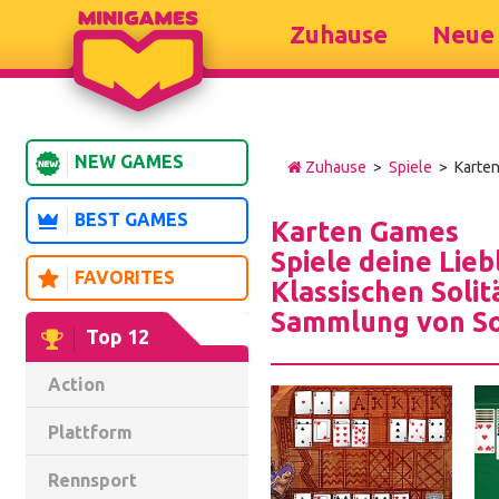
Zuhause
Neue 
NEW GAMES
Zuhause
>
Spiele
> Karte
BEST GAMES
Karten Games
Spiele deine Lieb
FAVORITES
Klassischen Soli
Sammlung von Sol
Top 12
Action
Plattform
Rennsport