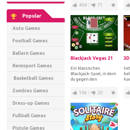
Ziehe 5 Karten und
Su
404
71
mac...
sch
Popular
Auto Games
Football Games
Ballern Games
Blackjack Vegas 21
3D
Rennsport Games
Ein klassisches
Set
Blackjack-Spiel, in dem
bel
Basketball Games
du gegen den
Kar
Computer spielst.
Bla
Setze deinen Einsatz,
dei
Zombies Games
106
20
sieh d...
Dress-up Games
Fußball Games
Pistole Games