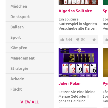
Mädchen
Algerian Solitaire
Sp
Denksport
Ein Solitaire
Spi
Kartenspiel in Algerien.
mac
Ballern
Verschiebe alle Karten
Ver
von den äußeren
Sie
Sport
Stapeln zu den acht Gr...
Eas
644
80
Kämpfen
Management
Strategie
Arkade
Joker Poker
Py
Flucht
Setzen Sie eine kleine
Lös
Menge Geld oder Ihr
Spi
ganzes Geld und
Kar
VIEW ALL
spielen Sie Poker.
Kar