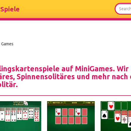
Spiele
n Games
lingskartenspiele auf MiniGames. Wir 
täres, Spinnensolitäres und mehr nac
itär.