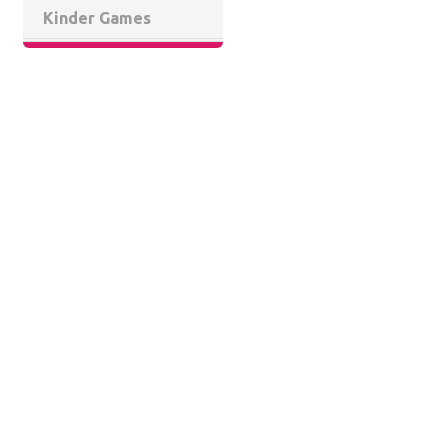
Kinder Games