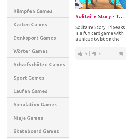
Kämpfen Games
Solitaire Story - TriPeaks
Karten Games
Solitaire Story Tripeaks
is a fun card game with
Denksport Games
a unique twist on the
original solitaire. In this
v...
Wörter Games
6
4
Scharfschütze Games
Sport Games
Laufen Games
Simulation Games
Ninja Games
Skateboard Games