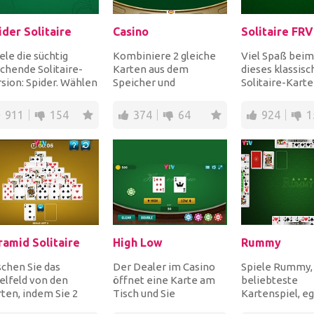
ider Solitaire
Casino
Solitaire FR
ele die süchtig
Kombiniere 2 gleiche
Viel Spaß beim
hende Solitaire-
Karten aus dem
dieses klassis
sion: Spider. Wählen
Speicher und
Solitaire-Karte
 aus drei Gameplays,
kombiniere alle Karten
Die Regeln sin
y, Medium o...
auf dem Deck, um jedes
klassische Spi...
911
154
374
64
924
1
Level...
ramid Solitaire
High Low
Rummy
chen Sie das
Der Dealer im Casino
Spiele Rummy,
elfeld von den
öffnet eine Karte am
beliebteste
ten, indem Sie 2
Tisch und Sie
Kartenspiel, eg
ten mit einer
platzieren Ihren Tipp,
gerade bist! W