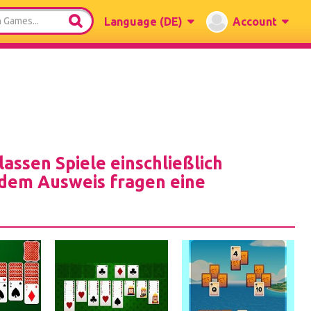
Language
(DE)
Account
lassen Spiele einschließlich
h dem Ausweis fragen eine