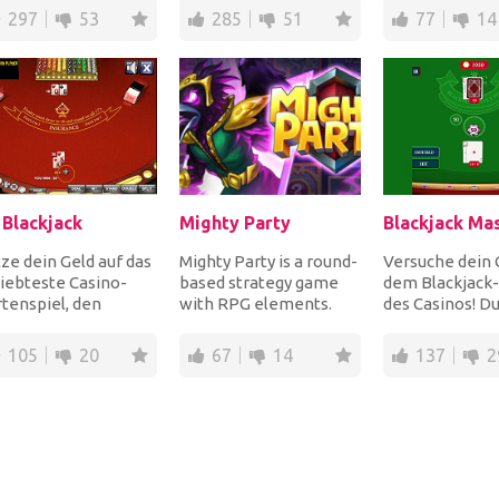
mme von 13 so
wobei Sie raten, dass...
3 verschiedenen
297
53
285
51
77
14
nell wie...
 Blackjack
Mighty Party
Blackjack Ma
ze dein Geld auf das
Mighty Party is a round-
Versuche dein 
iebteste Casino-
based strategy game
dem Blackjack-
tenspiel, den
with RPG elements.
des Casinos! Du
ckjack! Du wirst
The game offers you a
mit 2.000$ an. 
ne Kartenspielfäh...
gargantuan worl...
21 Punkte...
105
20
67
14
137
2