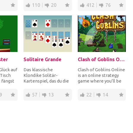
 Modi,...
Sorgen...
110
20
412
76
ster
Solitaire Grande
Clash of Goblins Online
Glück auf
Das klassische
Clash of Goblins Online
Tisch
Klondike Solitär-
is an online strategy
 fängst
Kartenspiel, das du die
game where you’ll be
Erhalte
ganze Zeit und an
fighting in a 1v1
jedem Ort spielen
format. The goa...
9
57
13
22
14
kannst....