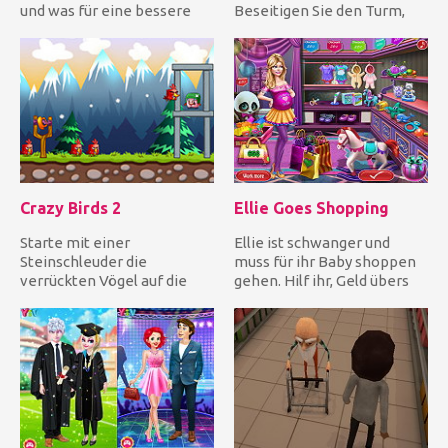
und was für eine bessere
Beseitigen Sie den Turm,
Idee, um ein neues...
indem Sie drei gleiche Far...
Crazy Birds 2
Ellie Goes Shopping
Starte mit einer
Ellie ist schwanger und
Steinschleuder die
muss für ihr Baby shoppen
verrückten Vögel auf die
gehen. Hilf ihr, Geld übers
Schweine, um sie ein für alle
Internet zu verdienen...
Mal zu tö...