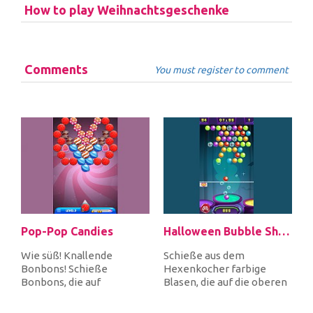
How to play Weihnachtsgeschenke
Comments
You must register to comment
Pop-Pop Candies
Halloween Bubble Shooter
Wie süß! Knallende
Schieße aus dem
Bonbons! Schieße
Hexenkocher farbige
Bonbons, die auf
Blasen, die auf die oberen
gleichfarbige Bonbons
Blasen gerichtet sind, die
zielen, um eine Gruppe
die gleich...