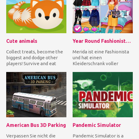
Cute animals
Year Round Fashionista: Merida
Collect treats, become the
Merida ist eine Fashionista
biggest and dodge other
und hat einen
players! Survive and eat
Kleiderschrank voller
everything you meet! Run...
stilvoller Outfits und tollen
Acces...
American Bus 3D Parking
Pandemic Simulator
Verpassen Sie nicht die
Pandemic Simulator is a