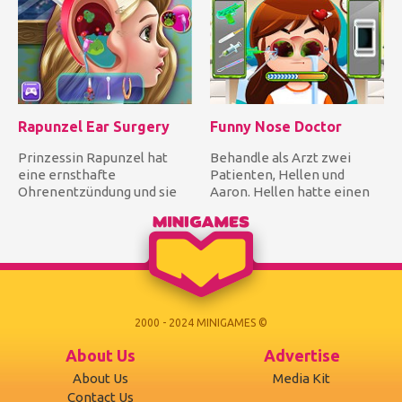
Rapunzel Ear Surgery
Funny Nose Doctor
Prinzessin Rapunzel hat
Behandle als Arzt zwei
eine ernsthafte
Patienten, Hellen und
Ohrenentzündung und sie
Aaron. Hellen hatte einen
braucht eine Operation.
Unfall, bei dem sie auf eine...
Seien Sie ih...
2000 - 2024 MINIGAMES ©
About Us
Advertise
About Us
Media Kit
Contact Us