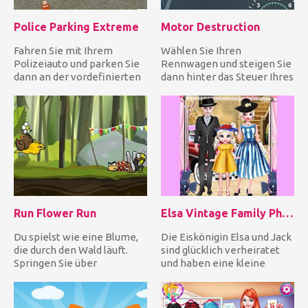
Police Parking Extreme
Motor Destruction
Fahren Sie mit Ihrem
Wählen Sie Ihren
Polizeiauto und parken Sie
Rennwagen und steigen Sie
dann an der vordefinierten
dann hinter das Steuer Ihres
Stelle, bevor die Zeit ab...
fantastischen Fahrzeugs,
um...
Run Flower Run
Elsa Vintage Family Photo
Du spielst wie eine Blume,
Die Eiskönigin Elsa und Jack
die durch den Wald läuft.
sind glücklich verheiratet
Springen Sie über
und haben eine kleine
Hindernisse, springen Sie
Tochter. Sie haben ein...
sog...