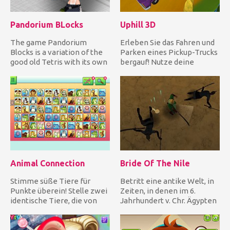
Pandorium BLocks
Uphill 3D
The game Pandorium
Erleben Sie das Fahren und
Blocks is a variation of the
Parken eines Pickup-Trucks
good old Tetris with its own
bergauf! Nutze deine
rules. The game is int...
fantastischen Fähigkeiten...
Animal Connection
Bride Of The Nile
Stimme süße Tiere für
Betritt eine antike Welt, in
Punkte überein! Stelle zwei
Zeiten, in denen im 6.
identische Tiere, die von
Jahrhundert v. Chr. Ägypten
mindestens 2 Seiten frei...
um Macht kämpfte und...