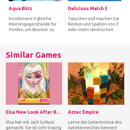
Aqua Blitz
Delicious Match 3
Kombiniere 3 gleiche
Tauschen und machen Sie
Meeresgegenstände für
Reihen und Spalten von 3
Punkte, um Booster zu
oder mehr identischen
kaufen und erfülle
köstlichen Bonbons, um
Missionen, um to...
sie f...
Similar Games
Elsa New Look After Breakup
Aztec Empire
Elsa hat mit Jack Schluss
Lerne die Geheimnisse des
gemacht. Sie ist sehr traurig
Aztekenreiches kennen!