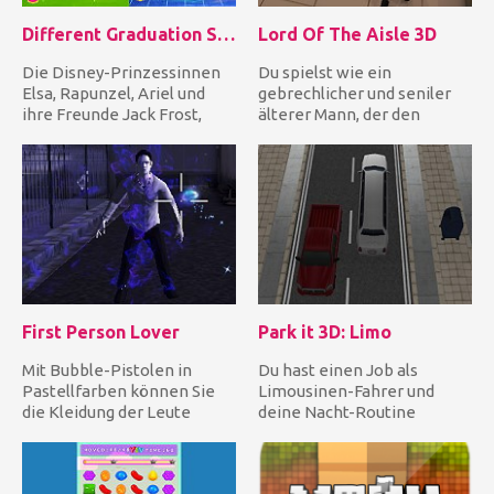
Different Graduation Season Fashion
Lord Of The Aisle 3D
Die Disney-Prinzessinnen
Du spielst wie ein
Elsa, Rapunzel, Ariel und
gebrechlicher und seniler
ihre Freunde Jack Frost,
älterer Mann, der den
Flynn, Eric absolvieren...
Durchgang in einem
Supermarktgang...
First Person Lover
Park it 3D: Limo
Mit Bubble-Pistolen in
Du hast einen Job als
Pastellfarben können Sie
Limousinen-Fahrer und
die Kleidung der Leute
deine Nacht-Routine
abschießen, während Sie
besteht darin, VIP
sich...
abzuholen und sie...