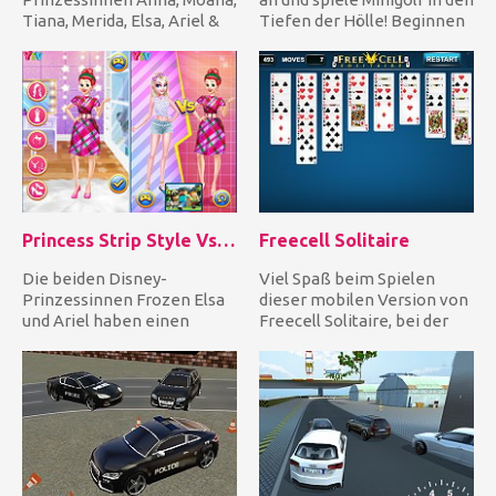
Tiana, Merida, Elsa, Ariel &
Tiefen der Hölle! Beginnen
Rapunzel und verkleide j...
Sie mit einfachen...
Princess Strip Style Vs Grid Style
Freecell Solitaire
Die beiden Disney-
Viel Spaß beim Spielen
Prinzessinnen Frozen Elsa
dieser mobilen Version von
und Ariel haben einen
Freecell Solitaire, bei der
Rivalen darüber, welcher
Sie sich keine Sorgen...
Stil bes...