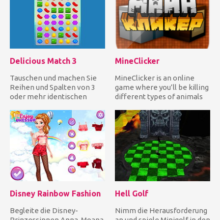
Delicious Match 3
MineClicker
Tauschen und machen Sie
MineClicker is an online
Reihen und Spalten von 3
game where you’ll be killing
oder mehr identischen
different types of animals
köstlichen Bonbons, um sie
and mining blocks....
f...
Disney Rainbow Fashion
Hell Golf
Begleite die Disney-
Nimm die Herausforderung
Prinzessinnen Anna, Moana,
an und spiele Minigolf in den