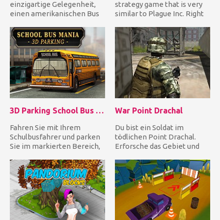
einzigartige Gelegenheit,
strategy game that is very
einen amerikanischen Bus
similar to Plague Inc. Right
zu fahren und dann zu par...
at the start you wil...
3D Parking School Bus Mania
War Point Drachal
Fahren Sie mit Ihrem
Du bist ein Soldat im
Schulbusfahrer und parken
tödlichen Point Drachal.
Sie im markierten Bereich,
Erforsche das Gebiet und
um die einzelnen Level zu...
nutze deine Waffe, um alle
a...