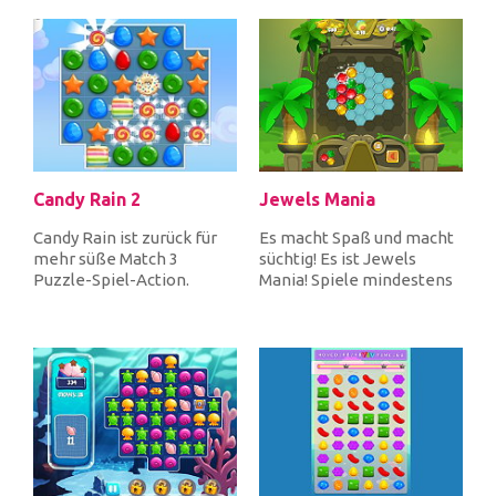
vo...
Candy Rain 2
Jewels Mania
Candy Rain ist zurück für
Es macht Spaß und macht
mehr süße Match 3
süchtig! Es ist Jewels
Puzzle-Spiel-Action.
Mania! Spiele mindestens
Tausche benachbarte
3 gleichfarbige Juwelen in
Süßigkeiten aus...
e...