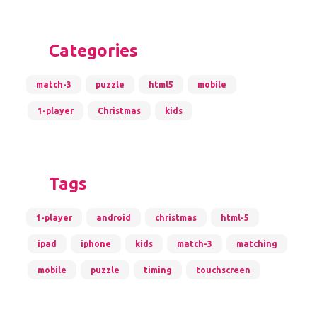
Categories
match-3
puzzle
html5
mobile
1-player
Christmas
kids
Tags
1-player
android
christmas
html-5
ipad
iphone
kids
match-3
matching
mobile
puzzle
timing
touchscreen