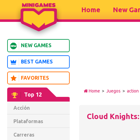
Home
New Ga
NEW GAMES
BEST GAMES
FAVORITES
Home
>
Juegos
>
action
Top 12
Acción
Cloud Knights
Plataformas
Carreras