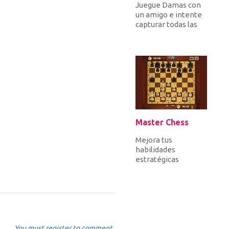
Juegue Damas con
un amigo e intente
capturar todas las
damas de él o ella
12 o déjelo sin
movimiento...
Master Chess
Mejora tus
habilidades
estratégicas
mientras juegas al
ajedrez contra la
computadora o
contra un am...
You must register to comment