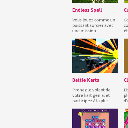
Endless Spell
C
Vous jouez comme un
Co
puissant sorcier avec
co
une mission
ét
importante, pour
b
fermer les trois
po
portails prè...
Battle Karts
Cl
Prenez le volant de
Êt
votre kart génial et
pl
participez à la plus
d'
féroce compétition de
v
kart de combat d...
pl