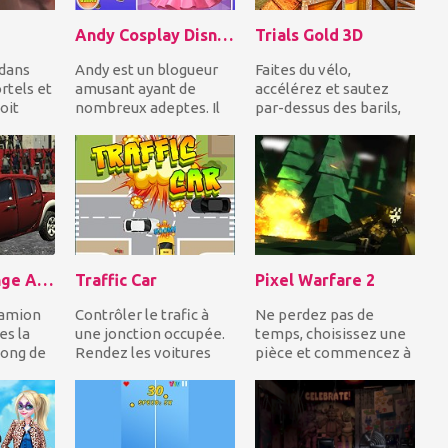
Andy Cosplay Disney Princesses
Trials Gold 3D
 dans
Andy est un blogueur
Faites du vélo,
rtels et
amusant ayant de
accélérez et sautez
oit
nombreux adeptes. Il
par-dessus des barils,
ie.
veut surprendre ses
des boîtes et plus
.
adeptes, il va cospla...
d'obstacles impres...
Truck Challenge Arena 3D
Traffic Car
Pixel Warfare 2
camion
Contrôler le trafic à
Ne perdez pas de
es la
une jonction occupée.
temps, choisissez une
long de
Rendez les voitures
pièce et commencez à
plus rapides pour
photographier les
.
éviter les collisi...
autres joueurs en
essa...