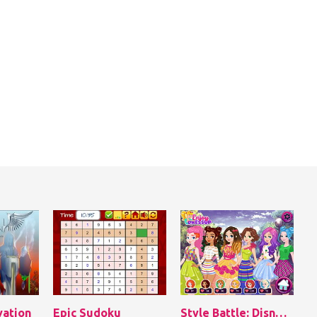
vation
Epic Sudoku
Style Battle: Disney Princesses