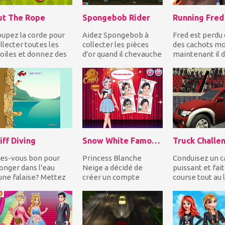
ut The Rope
Spongebob Rider
Running Fred
upez la corde pour
Aidez Spongebob à
Fred est perdu
llecter toutes les
collecter les pièces
des cachots mo
oiles et donnez des
d'or quand il chevauche
maintenant il d
onbons à Om Nom
un dragon violet sous
courir pour sa v
ur compléter chaq...
l'eau! Mais vo...
Pouvez-vous l'..
iff Diving
Snow White Famous On Snapchat
es-vous bon pour
Princess Blanche
Conduisez un 
onger dans l'eau
Neige a décidé de
puissant et fait
une falaise? Mettez
créer un compte
course tout au 
os compétences en
Snapchat car son
l'arène tout en
ongée à l'épreuve...
meilleur ami, Frozen
dérivant et en..
Elsa, a su...