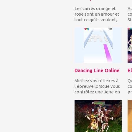
Les carrés orange et
Au
rose sont en amour et
c
tout ce qu'ils veulent,
St
c'est se rapprocher!
be
Guidez les...
ma
mé
Dancing Line Online
Mettez vos réflexes à
Qu
l'épreuve lorsque vous
co
contrôlez une ligne en
pr
mouvement et vous
Es
devez constam...
lo