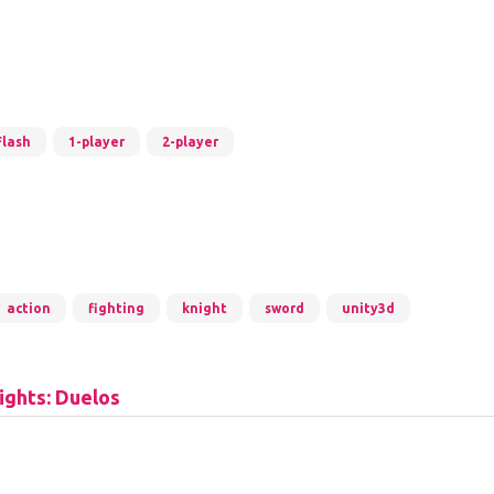
Flash
1-player
2-player
action
fighting
knight
sword
unity3d
ights: Duelos