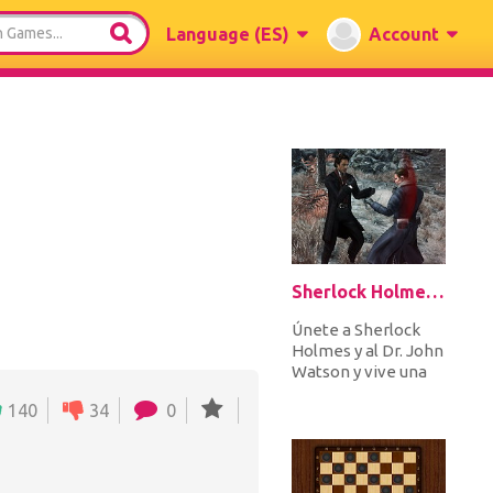
Language
(ES)
Account
Sherlock Holmes 2: A Game of Shadows Checkmate
Únete a Sherlock
Holmes y al Dr. John
Watson y vive una
de las aventuras
140
34
0
más increíbles de tu
vida....