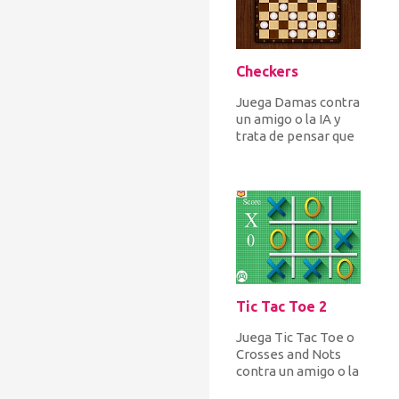
Checkers
Juega Damas contra
un amigo o la IA y
trata de pensar que
muchos de los tuyos
y tus oponentes
avanza...
Tic Tac Toe 2
Juega Tic Tac Toe o
Crosses and Nots
contra un amigo o la
computadora. Pon 3