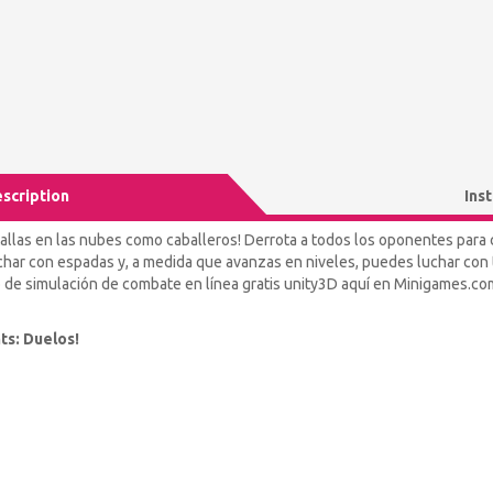
scription
Ins
llas en las nubes como caballeros! Derrota a todos los oponentes para 
ar con espadas y, a medida que avanzas en niveles, puedes luchar con t
o de simulación de combate en línea gratis unity3D aquí en Minigames.co
ts: Duelos!