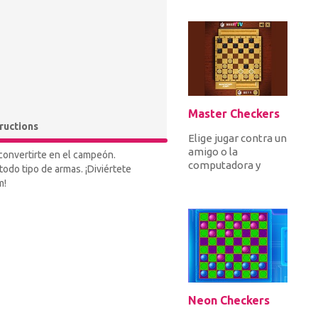
cruces en fila
vertical...
Master Checkers
tructions
Elige jugar contra un
amigo o la
convertirte en el campeón.
computadora y
odo tipo de armas. ¡Diviértete
mueve
m!
diagonalmente tus
20 piezas rápidas en
una tabl...
Neon Checkers