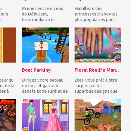
rs
Prenez votre niveau
Habillez 6 des
iers
de Débutant,
princesses Disney les
e
Intermédiaire et
plus populaires pour
emie.
avancez et remplissez
leur bataille estivale!
enal de
les cases vides avec les
Inspirez-vous des...
nom...
Boat Parking
Floral Realife Manicure
teur qui
Dirigez votre bateau
Êtes-vous prêt à être
ur de la
en bois et garez-le
surpris par les
ter à
dans la zone surélevée
superbes designs que
te en...
du port tout en évitant
vous pouvez créer
les autres e...
dans le jeu Floral Rea...