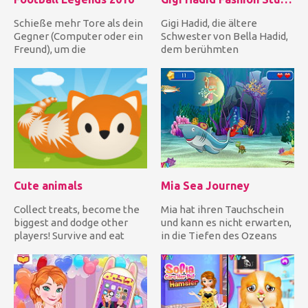
Schieße mehr Tore als dein
Gigi Hadid, die ältere
Gegner (Computer oder ein
Schwester von Bella Hadid,
Freund), um die
dem berühmten
Meisterschaft zu gewinnen,
amerikanisch-
ode...
niederländisch-palästin...
Cute animals
Mia Sea Journey
Collect treats, become the
Mia hat ihren Tauchschein
biggest and dodge other
und kann es nicht erwarten,
players! Survive and eat
in die Tiefen des Ozeans
everything you meet! Run...
abzutauchen! Hilf ih...