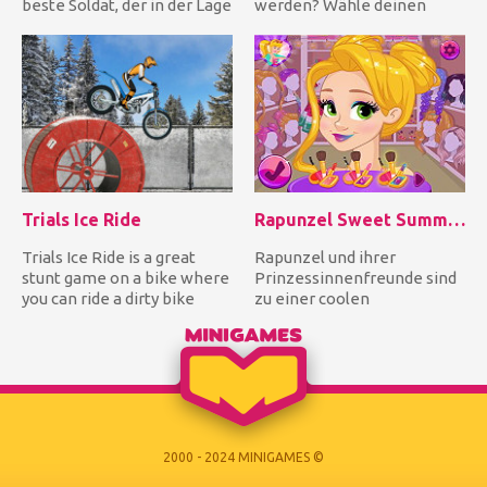
beste Soldat, der in der Lage
werden? Wähle deinen
ist, die Horden von Z...
Helden aus einem Männe...
Trials Ice Ride
Rapunzel Sweet Summer Party
Trials Ice Ride is a great
Rapunzel und ihrer
stunt game on a bike where
Prinzessinnenfreunde sind
you can ride a dirty bike
zu einer coolen
around many levels f...
Sommerparty eingeladen
worden! Schneew...
2000 - 2024 MINIGAMES ©