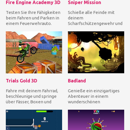
Fire Engine Academy 3D
Sniper Mission
Testen Sie Ihre Fähigkeiten
Schieße alle Feinde mit
beim Fahren und Parken in
deinem
einem Feuerwehrauto.
Scharfschützengewehr und
Fahre vorsichtig zum Ziel...
Zielfernrohr ab, bevor die
Zeit abgelaufen i...
Trials Gold 3D
Badland
Fahre mit deinem Fahrrad,
Genieße ein einzigartiges
beschleunige und springe
Abenteuer in einem
über Fässer, Boxen und
wunderschönen
weitere fantastische
Märchenwald voller
Hinde...
verschiedener Bewohner...