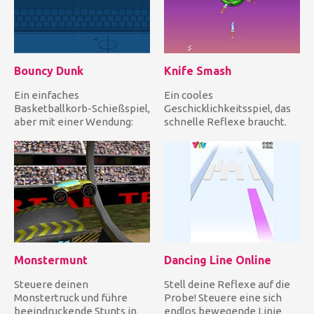
Bouncy Dunk
Knife Smash
Ein einfaches
Ein cooles
Basketballkorb-Schießspiel,
Geschicklichkeitsspiel, das
aber mit einer Wendung:
schnelle Reflexe braucht.
Der Ball kann springen! In
Wirf alle deine Messer, um
Bouncy...
die Frü...
Monstermunt
Dancing Line Online
Steuere deinen
Stell deine Reflexe auf die
Monstertruck und führe
Probe! Steuere eine sich
beeindruckende Stunts in
endlos bewegende Linie