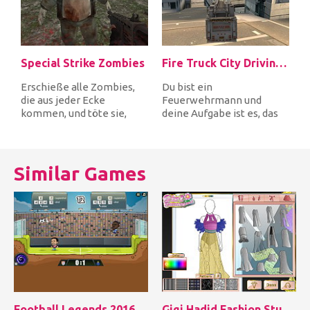
Special Strike Zombies
Fire Truck City Driving Sim
Erschieße alle Zombies,
Du bist ein
die aus jeder Ecke
Feuerwehrmann und
kommen, und töte sie,
deine Aufgabe ist es, das
bevor sie dich als erstes
Feuerwehrauto schnell
erwischen...
durch die Stadt zu fah...
Similar Games
Football Legends 2016
Gigi Hadid Fashion Studio