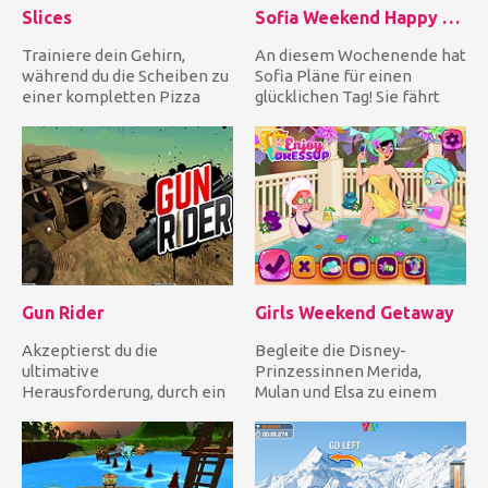
Slices
Sofia Weekend Happy Day
Trainiere dein Gehirn,
An diesem Wochenende hat
während du die Scheiben zu
Sofia Pläne für einen
einer kompletten Pizza
glücklichen Tag! Sie fährt
zusammenstellst! Tippe
mit dem Fahrrad zum Berg....
einf...
Gun Rider
Girls Weekend Getaway
Akzeptierst du die
Begleite die Disney-
ultimative
Prinzessinnen Merida,
Herausforderung, durch ein
Mulan und Elsa zu einem
feindliches Gebiet zu
Wochenendausflug für
fahren? Wenn deine An...
Mädchen! Begi...