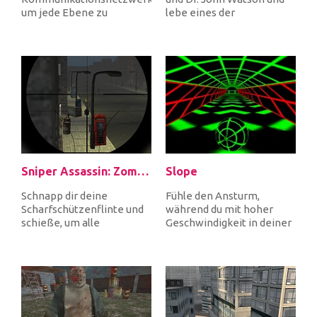
um jede Ebene zu
lebe eines der
vervollständigen. Wenn
unglaublichsten
Sie Sender und Em...
Abenteuer deines Leb...
Sniper Assassin: Zombies
Slope
Schnapp dir deine
Fühle den Ansturm,
Scharfschützenflinte und
während du mit hoher
schieße, um alle
Geschwindigkeit in deiner
ankommenden Zombies
Sphäre fährst, weiche
zu töten, um dich zu...
Hindernissen...