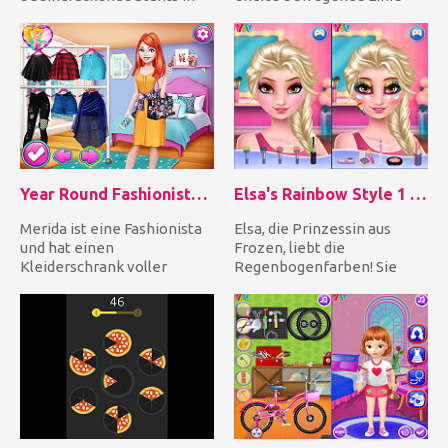
der Arena durch, um das
und fliege blitzschnell...
Publikum zum...
Year Round Fashionista: Merida
Elsa's Rainbow Style 1 Eye Makeup
Merida ist eine Fashionista
Elsa, die Prinzessin aus
und hat einen
Frozen, liebt die
Kleiderschrank voller
Regenbogenfarben! Sie
stilvoller Outfits und tollen
möchte ein innovatives
Acces...
neues Augen...