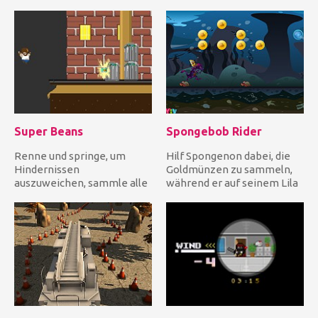
ihren Boho-Chic Style zu
Sie Münzen und kümmern
finden...
Sie...
Super Beans
Spongebob Rider
Renne und springe, um
Hilf Spongenon dabei, die
Hindernissen
Goldmünzen zu sammeln,
auszuweichen, sammle alle
während er auf seinem Lila
glitzernden Sachen und
Drachen unter wasser re...
erreiche das End...