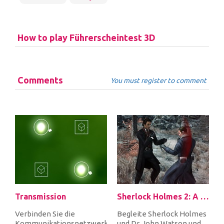
How to play Führerscheintest 3D
Comments
You must register to comment
Transmission
Sherlock Holmes 2: A Game of Shadows Checkmate
Verbinden Sie die
Begleite Sherlock Holmes
Kommunikationsnetzwerke,
und Dr. John Watson und