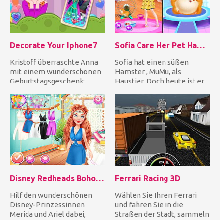
Decorate Your Iphone7
Sofia Care Her Pet Hamster
Kristoff überraschte Anna
Sofia hat einen süßen
mit einem wunderschönen
Hamster , MuMu, als
Geburtstagsgeschenk:
Haustier. Doch heute ist er
einem iPhone 7. Hilf Anna,
krank! Hilf Sofia, ihren
si...
Hams...
Disney Redheads Boho Hairstyles
Ferrari Racing 3D
Hilf den wunderschönen
Wählen Sie Ihren Ferrari
Disney-Prinzessinnen
und fahren Sie in die
Merida und Ariel dabei,
Straßen der Stadt, sammeln