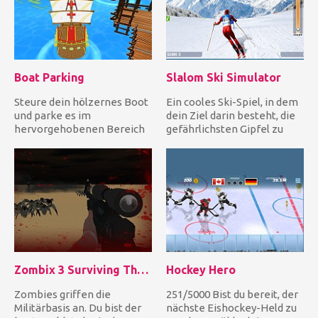
Boat Parking
Slalom Ski Simulator
Steure dein hölzernes Boot
Ein cooles Ski-Spiel, in dem
und parke es im
dein Ziel darin besteht, die
hervorgehobenen Bereich
gefährlichsten Gipfel zu
im Hafen, während du
bezwingen. Umfah...
andere Boote...
Zombix 3 Surviving The Desert
Hockey Hero
Zombies griffen die
251/5000 Bist du bereit, der
Militärbasis an. Du bist der
nächste Eishockey-Held zu