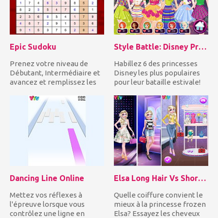
Epic Sudoku
Style Battle: Disney Princesses
Prenez votre niveau de
Habillez 6 des princesses
Débutant, Intermédiaire et
Disney les plus populaires
avancez et remplissez les
pour leur bataille estivale!
cases vides avec les nom...
Inspirez-vous des...
Dancing Line Online
Elsa Long Hair Vs Short Hair Fashion
Mettez vos réflexes à
Quelle coiffure convient le
l'épreuve lorsque vous
mieux à la princesse frozen
contrôlez une ligne en
Elsa? Essayez les cheveux