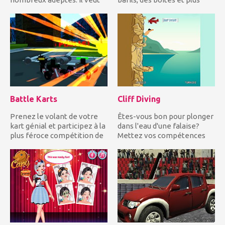
surprendre ses adeptes, il
d'obstacles impres...
va cospla...
Battle Karts
Cliff Diving
Prenez le volant de votre
Êtes-vous bon pour plonger
kart génial et participez à la
dans l'eau d'une falaise?
plus féroce compétition de
Mettez vos compétences
kart de combat d...
en plongée à l'épreuve...