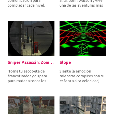
comunicación para
al Dr. John Watson y vive
completar cada nivel.
una de las aventuras más
Cuando conecta
increíbles de tu vida....
transmisores y receptore...
Sniper Assassin: Zombies
Slope
¡Toma tu escopeta de
Siente la emoción
francotirador y dispara
mientras compites con tu
para matar a todos los
esfera a alta velocidad,
zombies entrantes para
evita obstáculos y trata de
defendert...
no c...