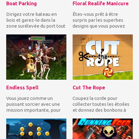
Boat Parking
Floral Realife Manicure
Dirigez votre bateau en
Êtes-vous prêt à être
bois et garez-le dans la
surpris par les superbes
zone surélevée du port tout
designs que vous pouvez
en évitant les autres e...
créer dans le jeu Floral Rea...
Endless Spell
Cut The Rope
Vous jouez comme un
Coupez la corde pour
puissant sorcier avec une
collecter toutes les étoiles
mission importante, pour
et donnez des bonbons à
fermer les trois portails
Om Nom pour compléter
prè...
chaq...