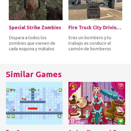
Special Strike Zombies
Fire Truck City Driving Sim
Dispara a todos los
Eres un bombero y tu
zombies que vienen de
trabajo es conducir el
cada esquina y mátalos
camión de bomberos
antes de que te lleven
rápido por la ciudad para
primero. Des...
llegar a ti...
Similar Games