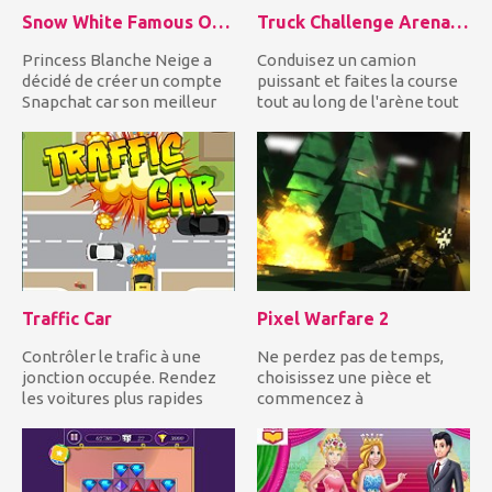
Snow White Famous On Snapchat
Truck Challenge Arena 3D
Princess Blanche Neige a
Conduisez un camion
décidé de créer un compte
puissant et faites la course
Snapchat car son meilleur
tout au long de l'arène tout
ami, Frozen Elsa, a su...
en dérivant et en...
Traffic Car
Pixel Warfare 2
Contrôler le trafic à une
Ne perdez pas de temps,
jonction occupée. Rendez
choisissez une pièce et
les voitures plus rapides
commencez à
pour éviter les collisi...
photographier les autres
joueurs en essa...