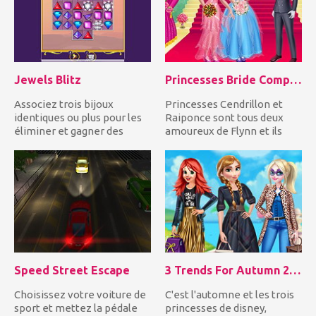
Jewels Blitz
Princesses Bride Competition
Associez trois bijoux
Princesses Cendrillon et
identiques ou plus pour les
Raiponce sont tous deux
éliminer et gagner des
amoureux de Flynn et ils
points! Atteignez la cible...
veulent l'épouser. Ent...
Speed Street Escape
3 Trends For Autumn 2018
Choisissez votre voiture de
C'est l'automne et les trois
sport et mettez la pédale
princesses de disney,