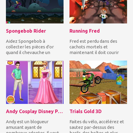
Spongebob Rider
Running Fred
Aidez Spongebob à
Fred est perdu dans des
collecter les pièces d'or
cachots mortels et
quand il chevauche un
maintenant il doit courir
dragon violet sous l'eau!
pour sa vie. Pouvez-vous l'...
Mais vo...
Andy Cosplay Disney Princesses
Trials Gold 3D
Andy est un blogueur
Faites du vélo, accélérez et
amusant ayant de
sautez par-dessus des
nombreux adeptes. Il veut
barils, des boîtes et plus