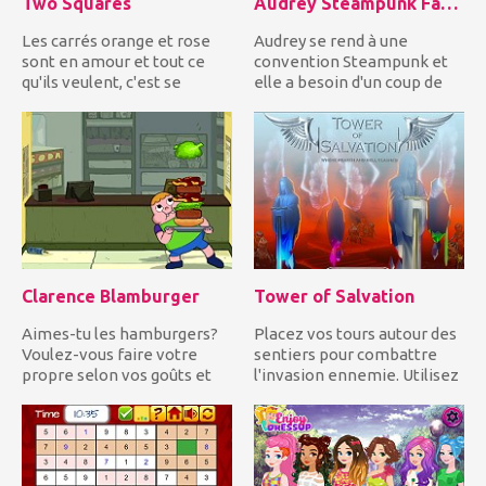
Two Squares
Audrey Steampunk Fashion
Les carrés orange et rose
Audrey se rend à une
sont en amour et tout ce
convention Steampunk et
qu'ils veulent, c'est se
elle a besoin d'un coup de
rapprocher! Guidez les...
main pour se
métamorphoser!...
Clarence Blamburger
Tower of Salvation
Aimes-tu les hamburgers?
Placez vos tours autour des
Voulez-vous faire votre
sentiers pour combattre
propre selon vos goûts et
l'invasion ennemie. Utilisez
dégoûts? Alors Clarence!...
un arsenal de d...