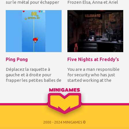
sur le métal pour échapper
Frozen Elsa, Anna et Ariel
à la police qui est...
veulent s'habiller à...
Ping Pong
Five Nights at Freddy's
Déplacez la raquette à
You are a man responsible
gauche et à droite pour
for security who has just
frapper les petites balles de
started working at the
ping-pong blanches pour...
pizzeria Freddy which is...
2000 - 2024 MINIGAMES ©