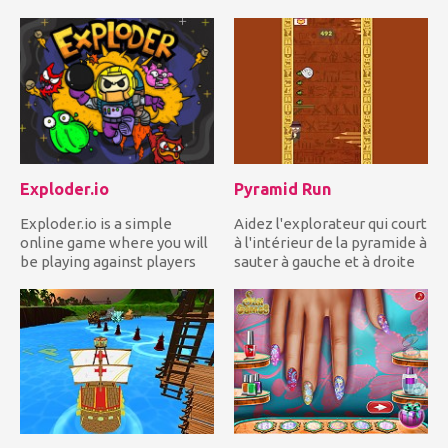
mouvement et vous devez
longues et courts...
constam...
Exploder.io
Pyramid Run
Exploder.io is a simple
Aidez l'explorateur qui court
online game where you will
à l'intérieur de la pyramide à
be playing against players
sauter à gauche et à droite
on a server. It’s a ga...
en...