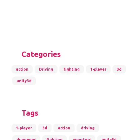
Categories
action
Driving
fighting
1-player
3d
unity3d
Tags
1-player
3d
action
driving
dungeons
fighting
monsters
unity3d