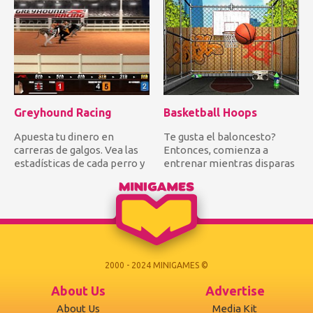
Greyhound Racing
Basketball Hoops
Apuesta tu dinero en
Te gusta el baloncesto?
carreras de galgos. Vea las
Entonces, comienza a
estadísticas de cada perro y
entrenar mientras disparas
decida dónde depositar...
algunos aros en el capó. Int...
2000 - 2024 MINIGAMES ©
About Us
Advertise
About Us
Media Kit