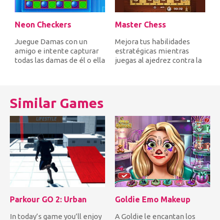
Neon Checkers
Master Chess
Juegue Damas con un
Mejora tus habilidades
amigo e intente capturar
estratégicas mientras
todas las damas de él o ella
juegas al ajedrez contra la
12 o déjelo sin
computadora o contra un
movimiento...
am...
Similar Games
Parkour GO 2: Urban
Goldie Emo Makeup
In today’s game you’ll enjoy
A Goldie le encantan los