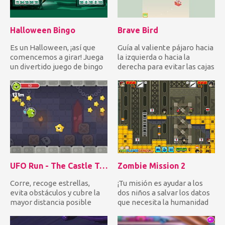
Halloween Bingo
Brave Bird
Es un Halloween, ¡así que
Guía al valiente pájaro hacia
comencemos a girar! Juega
la izquierda o hacia la
un divertido juego de bingo
derecha para evitar las cajas
al estilo Halloween...
que caen y recog...
UFO Run - The Castle Tower
Zombie Mission 2
Corre, recoge estrellas,
¡Tu misión es ayudar a los
evita obstáculos y cubre la
dos niños a salvar los datos
mayor distancia posible
que necesita la humanidad
para avanzar al nivel....
de los zombis des...