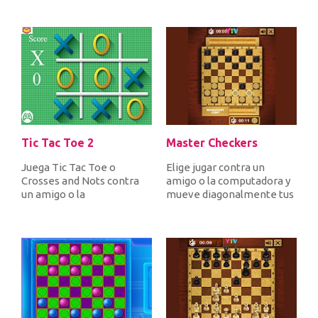
avanza...
Tic Tac Toe 2
Master Checkers
Juega Tic Tac Toe o
Elige jugar contra un
Crosses and Nots contra
amigo o la computadora y
un amigo o la
mueve diagonalmente tus
computadora. Pon 3 cruces
20 piezas rápidas en una
en fila vertical...
tabl...