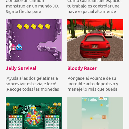
Conduce un camión
Como Guardián del espacio,
monstruo en un mundo 3D.
tu trabajo es controlar una
Siga la flecha para
nave espacial altamente
estacionarse en el punto
sofisticada y enfrent...
resaltado an...
Jelly Survival
Bloody Racer
¡Ayuda a las dos gelatinas a
Póngase al volante de su
sobrevivir este viaje loco!
increíble auto deportivo y
¡Recoge todas las monedas
maneje lo más que pueda
y evita todos los...
sin chocar con otros aut...