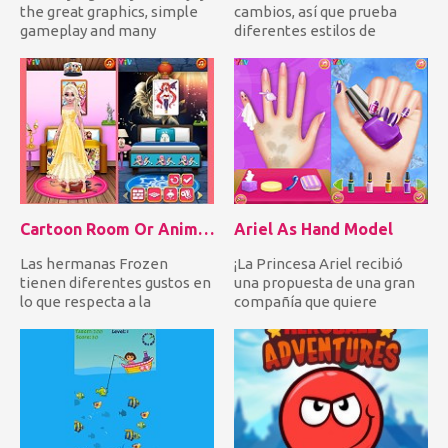
the great graphics, simple
cambios, así que prueba
gameplay and many
diferentes estilos de
different options. There a...
maquillaje. ¡Hoy quiere
crea...
Cartoon Room Or Anime Room
Ariel As Hand Model
Las hermanas Frozen
¡La Princesa Ariel recibió
tienen diferentes gustos en
una propuesta de una gran
lo que respecta a la
compañía que quiere
decoración de la habitación.
contratarla como su exclus...
El...