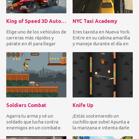
King of Speed 3D Auto Racing
NYC Taxi Academy
Elige uno de los vehículos de
Eres taxista en Nueva York.
carreras más rápidos y
Entre en su cabina amarilla
párate en él para llegar
y maneje durante el día en
primero a la línea de...
el tráfico para r...
Soldiers Combat
Knife Up
Agarra tu arma y sé un
¡Estás sosteniendo un
soldado que lucha contra
cuchillo que sube! Apunta a
enemigos en un combate.
la manzana e intenta darle
Dispara para destruir cajas...
en un intento de llega...