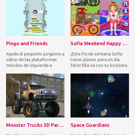
Pingu and Friends
Sofia Weekend Happy Day
Ayuda al pequeño pingüino a
¡Este fin de semana Sofía
saltar de las plataformas
tiene planes para un día
móviles de izquierda a
feliz! Ella va con su bicicleta
derecha para llegar a...
a la montaña, pe...
Monster Trucks 3D Parking
Space Guardians