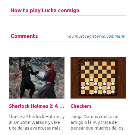
How to play Lucha conmigo
Comments
You must register to comment
Sherlock Holmes 2: A Game of Shadows Checkmate
Checkers
Únete a Sherlock Holmes y
Juega Damas contra un
al Dr. John Watson y vive
amigo o la IA y trata de
una de las aventuras más
pensar que muchos de los
increíbles de tu vida....
tuyos y tus oponentes