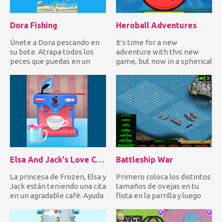
Dora Fishing
Heroball Adventures
Únete a Dora pescando en
It's time for a new
su bote. Atrapa todos los
adventure with this new
peces que puedas en un
game, but now in a spherical
momento dado para ganar
adventure !! Play now
mu...
Herob...
Elsa And Jack's Love Cafe Date
Battleship War
La princesa de Frozen, Elsa y
Primero coloca los distintos
Jack están teniendo una cita
tamaños de ovejas en tu
en un agradable café. Ayuda
flota en la parrilla y luego
a Elsa a pre...
deja que la batal...