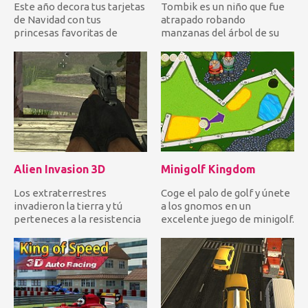
Este año decora tus tarjetas
Tombik es un niño que fue
de Navidad con tus
atrapado robando
princesas favoritas de
manzanas del árbol de su
Disney. Elige el fondo, los e...
vecino. Ayúdalo a correr y
salta...
Alien Invasion 3D
Minigolf Kingdom
Los extraterrestres
Coge el palo de golf y únete
invadieron la tierra y tú
a los gnomos en un
perteneces a la resistencia
excelente juego de minigolf.
humana. Usa diferentes tip...
¿Puedes superar 12 desa...