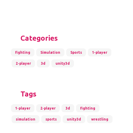
Categories
fighting
Simulation
Sports
1-player
2-player
3d
unity3d
Tags
1-player
2-player
3d
fighting
simulation
sports
unity3d
wrestling