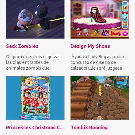
Sack Zombies
Design My Shoes
Dispara mientras esquivas
¡Ayuda a Lady Bug a ganar el
las olas entrantes de
concurso de diseño de
animales zombis que
calzado! Ella será juzgada
intentan morderte. Trate de
por un jurado con bo...
no s...
Princesses Christmas Card Decoration
Tombik Running