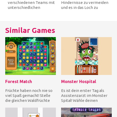
verschiedenen Teams mit
Hindernisse zu vermeiden
unterschiedlichen
und es in das Loch zu
Fähigkeiten und betreten
bekommen, um zu
Sie das Feld,...
gewinnen. E...
Similar Games
Forest Match
Monster Hospital
Früchte haben noch nie so
Es ist dein erster Tag als
viel Spaß gemacht! Stelle
Assistenzarzt im Monster
die gleichen Waldfrüchte
Spital! Wähle deinen
um Punkte zusammen und...
Monster-Patienten und
fange...