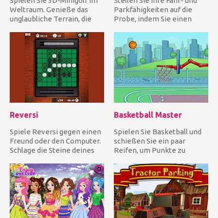
Spielen Sie 3D-Minigolf im
Stellen Sie Ihre Fahr- und
Weltraum. Genieße das
Parkfähigkeiten auf die
unglaubliche Terrain, die
Probe, indem Sie einen
einfach zu bedienenden
riesigen CAT Dump Truck
To...
fa...
Reversi
Basketball Master
Spiele Reversi gegen einen
Spielen Sie Basketball und
Freund oder den Computer.
schießen Sie ein paar
Schlage die Steine ​​deines
Reifen, um Punkte zu
Gegners um, indem d...
sammeln. Habe Spaß!