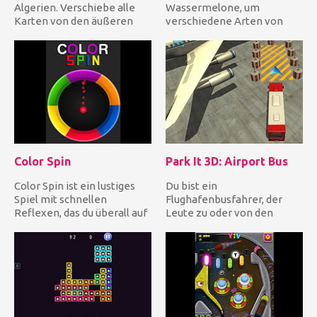
Algerien. Verschiebe alle
Wassermelone, um
Karten von den äußeren
verschiedene Arten von
Stapeln zu den acht Gr...
Lebensmitteln zu sammeln
und legen Sie sie...
Color Spin
Park It 3D: Airport Bus
Color Spin ist ein lustiges
Du bist ein
Spiel mit schnellen
Flughafenbusfahrer, der
Reflexen, das du überall auf
Leute zu oder von den
deinem Handy spielen k...
Flugzeugen bringt. Denken
Sie daran, dass...