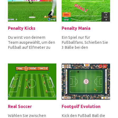
Penalty Kicks
Penalty Mania
Du wirst von deinem
Ein Spiel nur für
Team ausgewählt, um den
Fußballfans. Schießen Sie
Fußball auf Elfmeter zu
3 Bälle bei den
schießen, die dein Team
Elfmeterschießen und
entweder...
punkten Sie, um si...
Real Soccer
Footgolf Evolution
Wählen Sie zwischen
Kick den Fußball Ball die