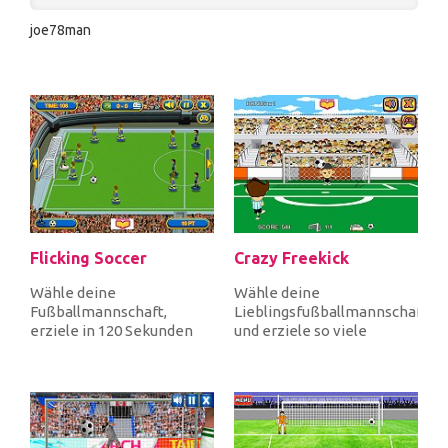
joe78man
Flicking Soccer
Crazy Freekick
Wähle deine
Wähle deine
Fußballmannschaft,
Lieblingsfußballmannschaft
erziele in 120 Sekunden
und erziele so viele
mehr Tore vom
Freistöße wie möglich.
gegnerischen Team und
Tippen Sie, um de...
gewinne a...