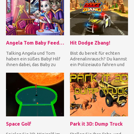
Angela Tom Baby Feeding
Hit Dodge Zbang!
Talking Angela und Tom
Bist du bereit für echten
haben ein süßes Baby! Hilf
Adrenalinrausch? Du kannst
ihnen dabei, das Baby zu
ein Polizeiauto fahren und
umsorgen, wenn es nachts...
auf der Autobahn nac...
Space Golf
Park it 3D: Dump Truck