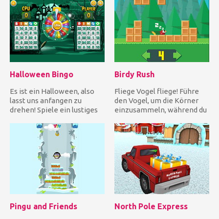
Halloween Bingo
Birdy Rush
Es ist ein Halloween, also
Fliege Vogel fliege! Führe
lasst uns anfangen zu
den Vogel, um die Körner
drehen! Spiele ein lustiges
einzusammeln, während du
Bingo-Spiel im Hallowee...
die fallenden Kisten me...
Pingu and Friends
North Pole Express