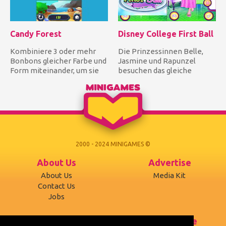
Candy Forest
Disney College First Ball
Kombiniere 3 oder mehr
Die Prinzessinnen Belle,
Bonbons gleicher Farbe und
Jasmine und Rapunzel
Form miteinander, um sie
besuchen das gleiche
zu entfernen und Punkte z...
College. Heute Abend ist es
der e...
2000 - 2024 MINIGAMES ©
About Us
Advertise
About Us
Media Kit
Contact Us
Jobs
Support
Terms of use