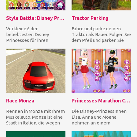
Style Battle: Disney Princesses
Tractor Parking
Verkleide 6 der
Fahre und parke deinen
beliebtesten Disney
Traktor als Bauer. Folgen Sie
Princesses für ihren
dem Pfeil und parken Sie
Sommerkampf! Lassen Sie
genau zum markierten P...
sich von Rock-Outf...
Race Monza
Princesses Marathon Competition
Rennen in Monza mit Ihrem
Die Disney-Prinzessinnen
Muskelauto. Monza ist eine
Elsa, Anna und Moana
Stadt in Italien, die wegen
nehmen an einem
ihrer Rennstrecke s...
Marathon teil. Hilf allen
dreien bei d...