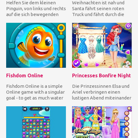
Helfen Sie dem kleinen
Weihnachten ist nah und
Pinguin, von links und rechts
Santa fährt seinen roten
auf die sich bewegenden
Truck und fährt durch die
Plattformen zu springe...
Stadt, um seine Geschenke...
Fishdom Online
Princesses Bonfire Night
Fishdom Online is a simple
Die Prinzessinnen Elsa und
Online game with a singular
Ariel verbringen einen
goal - to get as much water
lustigen Abend miteinander
to a small fish,...
am Strand. Zieh die Di...