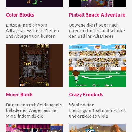
Color Blocks
Pinball Space Adventure
Entspanne dich vom
Bewege die Flipper nach
Alltagsstress beim Ziehen
oben und unten und schicke
und Ablegen von bunten
den Ball ins All! Dieser
Blöcken! Ein endloses und
Flipper ist ein riesiges...
sehr s...
Miner Block
Crazy Freekick
Bringe den mit Goldnuggets
Wähle deine
beladenen Wagen aus der
Lieblingsfußballmannschaft
Mine, indem du die
und erziele so viele
Steinhaufen aus dem Weg
Freistöße wie möglich.
schieb...
Tippen Sie, um de...