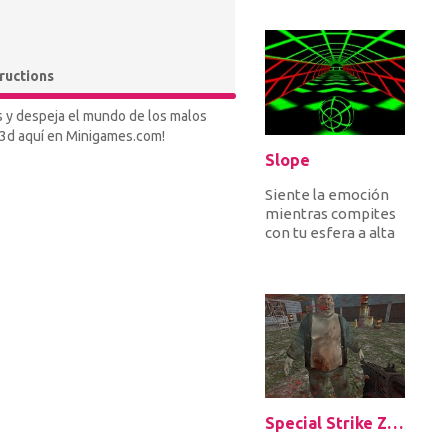
entrantes para
defendert...
tructions
s y despeja el mundo de los malos
ty3d aquí en Minigames.com!
Slope
Siente la emoción
mientras compites
con tu esfera a alta
velocidad, evita
obstáculos y trata
de no c...
Special Strike Zombies