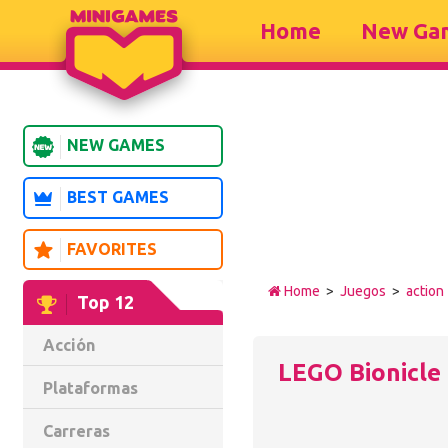
Home
New Ga
NEW GAMES
BEST GAMES
FAVORITES
Home
>
Juegos
>
action
Top 12
Acción
LEGO Bionicle 
Plataformas
Carreras