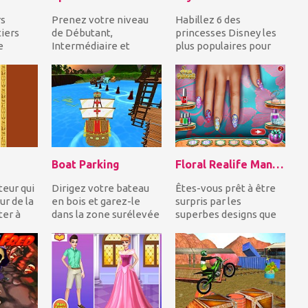
rs
Prenez votre niveau
Habillez 6 des
iers
de Débutant,
princesses Disney les
e
Intermédiaire et
plus populaires pour
emie.
avancez et remplissez
leur bataille estivale!
enal de
les cases vides avec les
Inspirez-vous des...
nom...
Boat Parking
Floral Realife Manicure
teur qui
Dirigez votre bateau
Êtes-vous prêt à être
ur de la
en bois et garez-le
surpris par les
ter à
dans la zone surélevée
superbes designs que
te en...
du port tout en évitant
vous pouvez créer
les autres e...
dans le jeu Floral Rea...