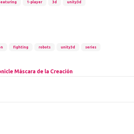
featuring
1-player
3d
unity3d
on
fighting
robots
unity3d
series
nicle Máscara de la Creación