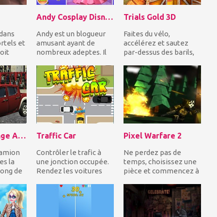
Andy Cosplay Disney Princesses
Trials Gold 3D
 dans
Andy est un blogueur
Faites du vélo,
rtels et
amusant ayant de
accélérez et sautez
oit
nombreux adeptes. Il
par-dessus des barils,
ie.
veut surprendre ses
des boîtes et plus
.
adeptes, il va cospla...
d'obstacles impres...
Truck Challenge Arena 3D
Traffic Car
Pixel Warfare 2
camion
Contrôler le trafic à
Ne perdez pas de
es la
une jonction occupée.
temps, choisissez une
long de
Rendez les voitures
pièce et commencez à
plus rapides pour
photographier les
.
éviter les collisi...
autres joueurs en
essa...