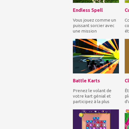
Endless Spell
C
Vous jouez comme un
Co
puissant sorcier avec
co
une mission
ét
importante, pour
b
fermer les trois
po
portails prè...
Battle Karts
Cl
Prenez le volant de
Êt
votre kart génial et
pl
participez à la plus
d'
féroce compétition de
v
kart de combat d...
pl