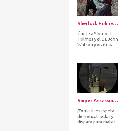
Sherlock Holmes 2: A Game of Shadows Checkmate
Únete a Sherlock
Holmes y al Dr. John
Watson y vive una
de las aventuras
más increíbles de tu
vida....
Sniper Assassin: Zombies
¡Toma tu escopeta
de francotirador y
dispara para matar
a todos los zombies