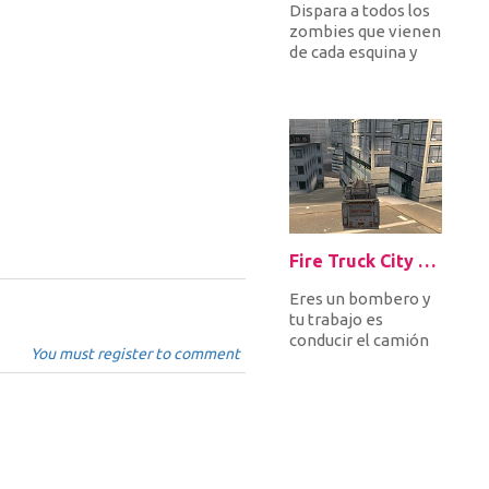
Dispara a todos los
zombies que vienen
de cada esquina y
mátalos antes de
que te lleven
primero. Des...
Fire Truck City Driving Sim
Eres un bombero y
tu trabajo es
conducir el camión
You must register to comment
de bomberos rápido
por la ciudad para
llegar a ti...