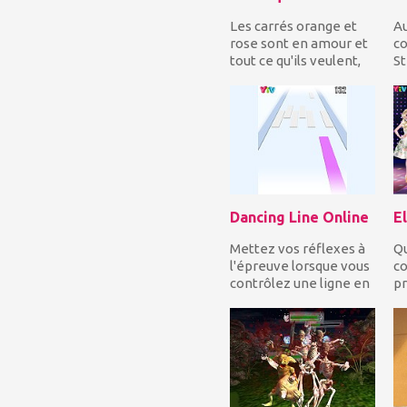
Les carrés orange et
Au
rose sont en amour et
c
tout ce qu'ils veulent,
St
c'est se rapprocher!
be
Guidez les...
ma
mé
Dancing Line Online
Mettez vos réflexes à
Qu
l'épreuve lorsque vous
co
contrôlez une ligne en
pr
mouvement et vous
Es
devez constam...
lo