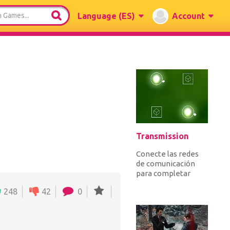
Language
(ES)
Account
Transmission
Conecte las redes
de comunicación
para completar
cada nivel. Cuando
248
42
0
conecta
transmisores y
receptore...