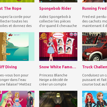
ut The Rope
Spongebob Rider
Running Fred
upez la corde pour
Aidez Spongebob à
Fred est perdu
llecter toutes les
collecter les pièces
des cachots mo
oiles et donnez des
d'or quand il chevauche
maintenant il d
onbons à Om Nom
un dragon violet sous
courir pour sa v
ur compléter chaq...
l'eau! Mais vo...
Pouvez-vous l'..
iff Diving
Snow White Famous On Snapchat
es-vous bon pour
Princess Blanche
Conduisez un 
onger dans l'eau
Neige a décidé de
puissant et fait
une falaise? Mettez
créer un compte
course tout au 
os compétences en
Snapchat car son
l'arène tout en
ongée à l'épreuve...
meilleur ami, Frozen
dérivant et en..
Elsa, a su...