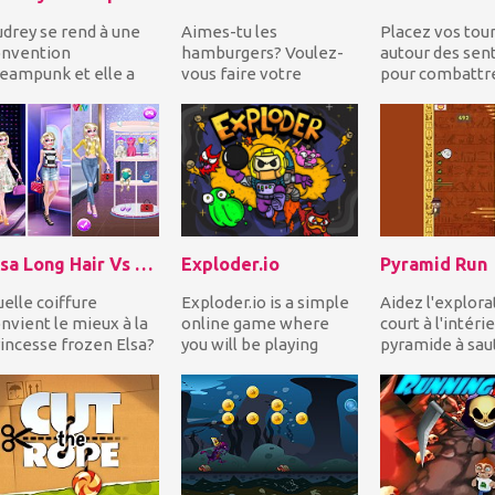
drey se rend à une
Aimes-tu les
Placez vos tou
onvention
hamburgers? Voulez-
autour des sent
eampunk et elle a
vous faire votre
pour combattr
soin d'un coup de
propre selon vos goûts
l'invasion enn
in pour se
et dégoûts? Alors
Utilisez un ars
tamorphoser!...
Clarence!...
d...
Elsa Long Hair Vs Short Hair Fashion
Exploder.io
Pyramid Run
elle coiffure
Exploder.io is a simple
Aidez l'explora
nvient le mieux à la
online game where
court à l'intérie
incesse frozen Elsa?
you will be playing
pyramide à sau
sayez les cheveux
against players on a
gauche et à droi
ngues et courts...
server. It’s a ga...