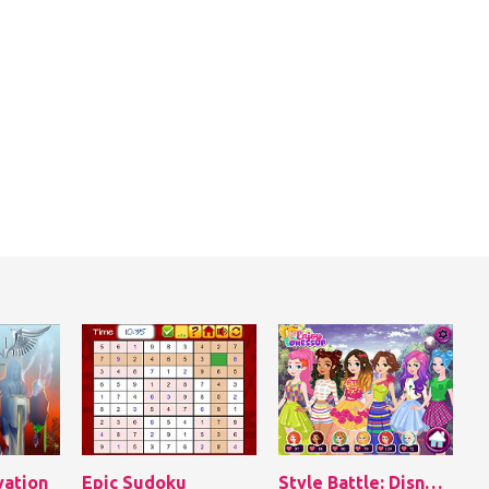
vation
Epic Sudoku
Style Battle: Disney Princesses