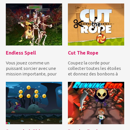
en évitant les autres e...
créer dans le jeu Floral Rea...
Endless Spell
Cut The Rope
Vous jouez comme un
Coupez la corde pour
puissant sorcier avec une
collecter toutes les étoiles
mission importante, pour
et donnez des bonbons à
fermer les trois portails
Om Nom pour compléter
prè...
chaq...