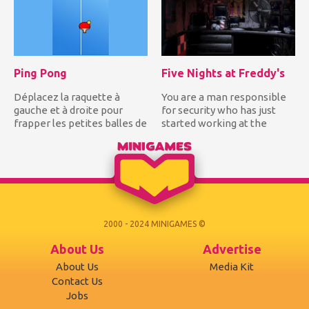
Ping Pong
Five Nights at Freddy's
Déplacez la raquette à
You are a man responsible
gauche et à droite pour
for security who has just
frapper les petites balles de
started working at the
ping-pong blanches pour...
pizzeria Freddy which is...
2000 - 2024 MINIGAMES ©
About Us
Advertise
About Us
Media Kit
Contact Us
Jobs