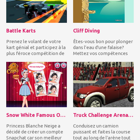
Battle Karts
Cliff Diving
Prenez le volant de votre
Êtes-vous bon pour plonger
kart génial et participez à la
dans l'eau d'une falaise?
plus féroce compétition de
Mettez vos compétences
kart de combat d...
en plongée à l'épreuve...
Snow White Famous On Snapchat
Truck Challenge Arena 3D
Princess Blanche Neige a
Conduisez un camion
décidé de créer un compte
puissant et faites la course
Snapchat car son meilleur
tout au long de l'arène tout