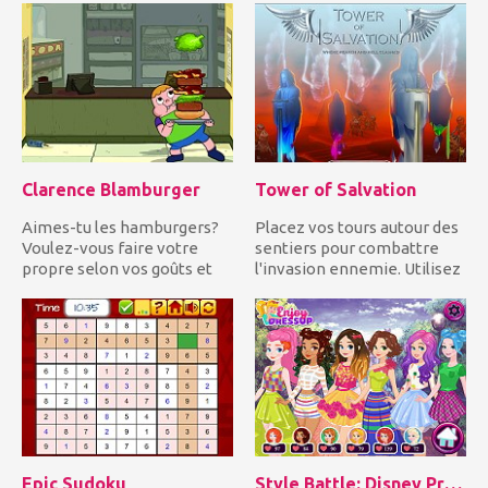
métamorphoser!...
Clarence Blamburger
Tower of Salvation
Aimes-tu les hamburgers?
Placez vos tours autour des
Voulez-vous faire votre
sentiers pour combattre
propre selon vos goûts et
l'invasion ennemie. Utilisez
dégoûts? Alors Clarence!...
un arsenal de d...
Epic Sudoku
Style Battle: Disney Princesses