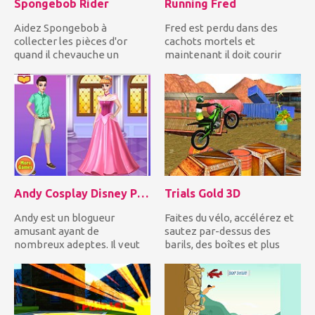
Spongebob Rider
Running Fred
Aidez Spongebob à
Fred est perdu dans des
collecter les pièces d'or
cachots mortels et
quand il chevauche un
maintenant il doit courir
dragon violet sous l'eau!
pour sa vie. Pouvez-vous l'...
Mais vo...
Andy Cosplay Disney Princesses
Trials Gold 3D
Andy est un blogueur
Faites du vélo, accélérez et
amusant ayant de
sautez par-dessus des
nombreux adeptes. Il veut
barils, des boîtes et plus
surprendre ses adeptes, il
d'obstacles impres...
va cospla...