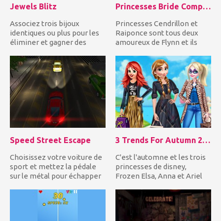
Jewels Blitz
Princesses Bride Competition
Associez trois bijoux
Princesses Cendrillon et
identiques ou plus pour les
Raiponce sont tous deux
éliminer et gagner des
amoureux de Flynn et ils
points! Atteignez la cible...
veulent l'épouser. Ent...
Speed Street Escape
3 Trends For Autumn 2018
Choisissez votre voiture de
C'est l'automne et les trois
sport et mettez la pédale
princesses de disney,
sur le métal pour échapper
Frozen Elsa, Anna et Ariel
à la police qui est...
veulent s'habiller à...