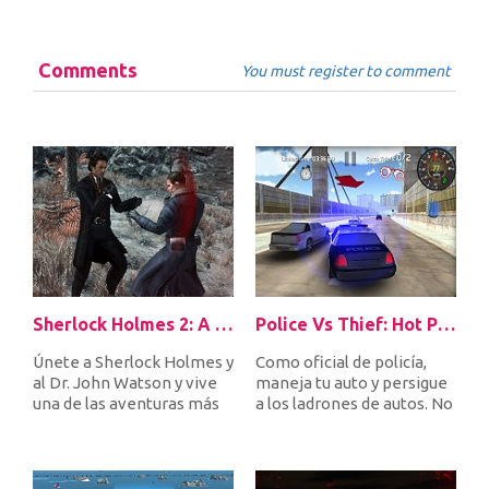
Comments
You must register to comment
Sherlock Holmes 2: A Game of Shadows Checkmate
Police Vs Thief: Hot Pursuit
Únete a Sherlock Holmes y
Como oficial de policía,
al Dr. John Watson y vive
maneja tu auto y persigue
una de las aventuras más
a los ladrones de autos. No
increíbles de tu vida....
dejes que nadie se es...