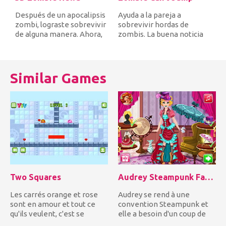
Después de un apocalipsis
Ayuda a la pareja a
zombi, lograste sobrevivir
sobrevivir hordas de
de alguna manera. Ahora,
zombis. La buena noticia
te estás preguntando p...
es que los zombies no
pueden salta...
Similar Games
Two Squares
Audrey Steampunk Fashion
Les carrés orange et rose
Audrey se rend à une
sont en amour et tout ce
convention Steampunk et
qu'ils veulent, c'est se
elle a besoin d'un coup de
rapprocher! Guidez les...
main pour se