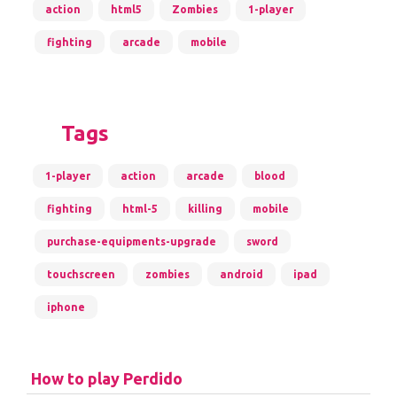
action
html5
Zombies
1-player
fighting
arcade
mobile
Tags
1-player
action
arcade
blood
fighting
html-5
killing
mobile
purchase-equipments-upgrade
sword
touchscreen
zombies
android
ipad
iphone
How to play Perdido