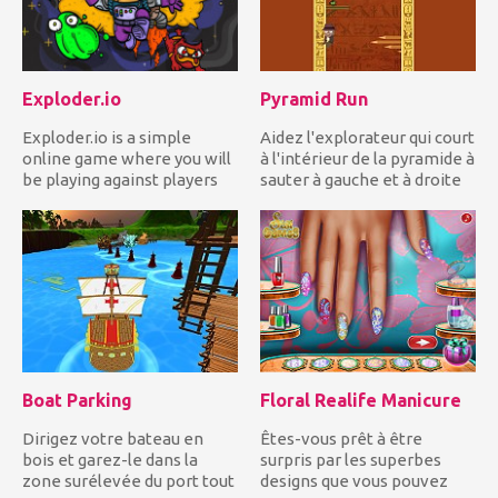
Exploder.io
Pyramid Run
Exploder.io is a simple
Aidez l'explorateur qui court
online game where you will
à l'intérieur de la pyramide à
be playing against players
sauter à gauche et à droite
on a server. It’s a ga...
en...
Boat Parking
Floral Realife Manicure
Dirigez votre bateau en
Êtes-vous prêt à être
bois et garez-le dans la
surpris par les superbes
zone surélevée du port tout
designs que vous pouvez