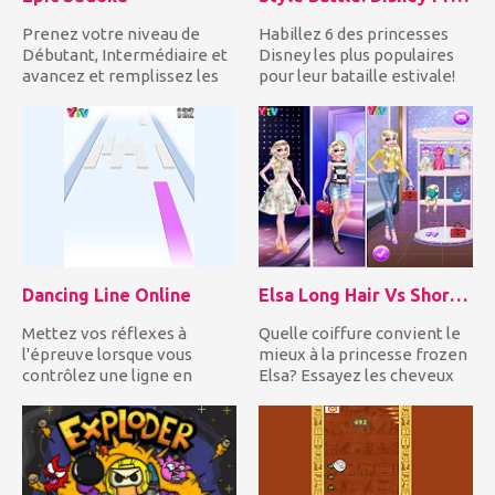
Prenez votre niveau de
Habillez 6 des princesses
Débutant, Intermédiaire et
Disney les plus populaires
avancez et remplissez les
pour leur bataille estivale!
cases vides avec les nom...
Inspirez-vous des...
Dancing Line Online
Elsa Long Hair Vs Short Hair Fashion
Mettez vos réflexes à
Quelle coiffure convient le
l'épreuve lorsque vous
mieux à la princesse frozen
contrôlez une ligne en
Elsa? Essayez les cheveux
mouvement et vous devez
longues et courts...
constam...