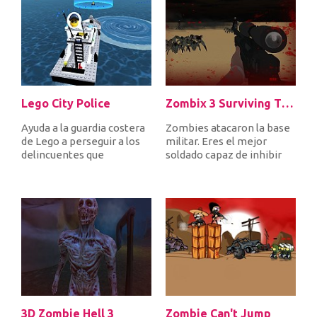
Lego City Police
Zombix 3 Surviving The Desert
Ayuda a la guardia costera
Zombies atacaron la base
de Lego a perseguir a los
militar. Eres el mejor
delincuentes que
soldado capaz de inhibir
escaparon de la prisión
las hordas de zombis y
junto...
mons...
3D Zombie Hell 3
Zombie Can't Jump