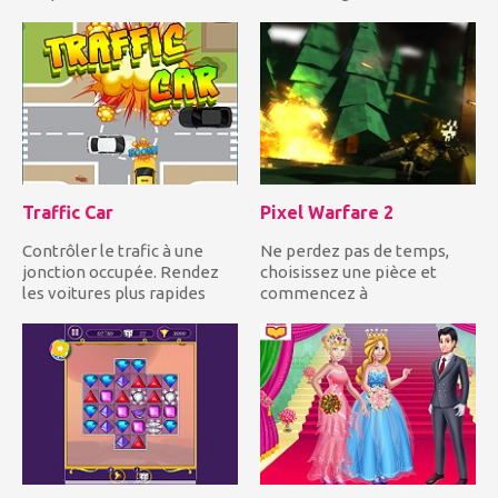
ami, Frozen Elsa, a su...
en dérivant et en...
Traffic Car
Pixel Warfare 2
Contrôler le trafic à une
Ne perdez pas de temps,
jonction occupée. Rendez
choisissez une pièce et
les voitures plus rapides
commencez à
pour éviter les collisi...
photographier les autres
joueurs en essa...