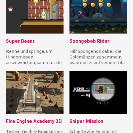
Super Beans
Spongebob Rider
Renne und springe, um
Hilf Spongenon dabei, die
Hindernissen
Goldmünzen zu sammeln,
auszuweichen, sammle alle
während er auf seinem Lila
glitzernden Sachen und
Drachen unter wasser re...
erreiche das End...
Fire Engine Academy 3D
Sniper Mission
Testen Sie Ihre Fähigkeiten
Schieße alle Feinde mit