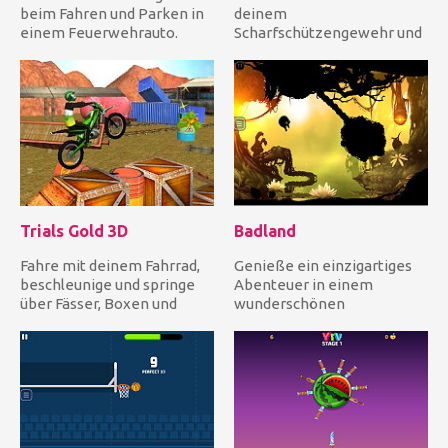
beim Fahren und Parken in
deinem
einem Feuerwehrauto.
Scharfschützengewehr und
Fahre vorsichtig zum Ziel...
Zielfernrohr ab, bevor die
Zeit abgelaufen i...
Trials Gold 3D
Badland
Fahre mit deinem Fahrrad,
Genieße ein einzigartiges
beschleunige und springe
Abenteuer in einem
über Fässer, Boxen und
wunderschönen
weitere fantastische
Märchenwald voller
Hinde...
verschiedener Bewohner...