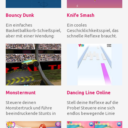
Bouncy Dunk
Knife Smash
Ein einfaches
Ein cooles
Basketballkorb-Schießspiel,
Geschicklichkeitsspiel, das
aber mit einer Wendung:
schnelle Reflexe braucht.
Der Ball kann springen! In
Wirf alle deine Messer, um
Bouncy...
die Frü...
Monstermunt
Dancing Line Online
Steuere deinen
Stell deine Reflexe auf die
Monstertruck und führe
Probe! Steuere eine sich
beeindruckende Stunts in
endlos bewegende Linie
der Arena durch, um das
und fliege blitzschnell...
Publikum zum...