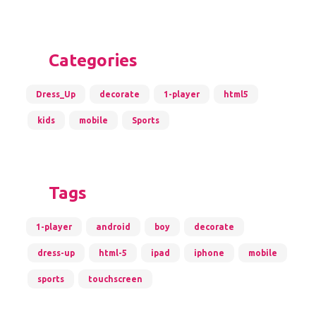
Categories
Dress_Up
decorate
1-player
html5
kids
mobile
Sports
Tags
1-player
android
boy
decorate
dress-up
html-5
ipad
iphone
mobile
sports
touchscreen