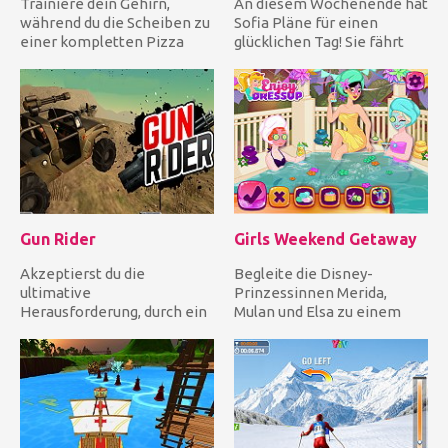
Trainiere dein Gehirn,
An diesem Wochenende hat
während du die Scheiben zu
Sofia Pläne für einen
einer kompletten Pizza
glücklichen Tag! Sie fährt
zusammenstellst! Tippe
mit dem Fahrrad zum Berg....
einf...
Gun Rider
Girls Weekend Getaway
Akzeptierst du die
Begleite die Disney-
ultimative
Prinzessinnen Merida,
Herausforderung, durch ein
Mulan und Elsa zu einem
feindliches Gebiet zu
Wochenendausflug für
fahren? Wenn deine An...
Mädchen! Begi...