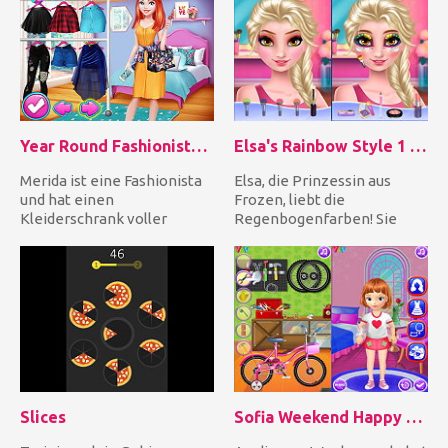
Year Round Fashionista: Merida
Elsa's Rainbow Style 1 Eye Makeup
Merida ist eine Fashionista
Elsa, die Prinzessin aus
und hat einen
Frozen, liebt die
Kleiderschrank voller
Regenbogenfarben! Sie
stilvoller Outfits und tollen
möchte ein innovatives
Acces...
neues Augen...
Slices
Sofia Weekend Happy Day