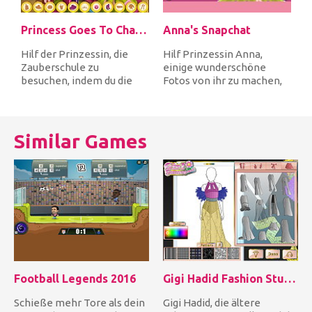
Princess Goes To Charm School
Anna's Snapchat
Hilf der Prinzessin, die
Hilf Prinzessin Anna,
Zauberschule zu
einige wunderschöne
besuchen, indem du die
Fotos von ihr zu machen,
versteckten Objekte in
um sie auf Snapchat
ihrem Schlafz...
hochzuladen....
Similar Games
Football Legends 2016
Gigi Hadid Fashion Studio
Schieße mehr Tore als dein
Gigi Hadid, die ältere