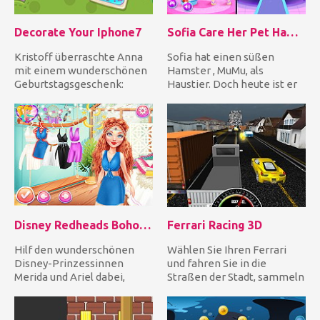
Decorate Your Iphone7
Sofia Care Her Pet Hamster
Kristoff überraschte Anna
Sofia hat einen süßen
mit einem wunderschönen
Hamster , MuMu, als
Geburtstagsgeschenk:
Haustier. Doch heute ist er
einem iPhone 7. Hilf Anna,
krank! Hilf Sofia, ihren
si...
Hams...
Disney Redheads Boho Hairstyles
Ferrari Racing 3D
Hilf den wunderschönen
Wählen Sie Ihren Ferrari
Disney-Prinzessinnen
und fahren Sie in die
Merida und Ariel dabei,
Straßen der Stadt, sammeln
ihren Boho-Chic Style zu
Sie Münzen und kümmern
finden...
Sie...