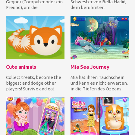
Gegner (Computer oder ein
Schwester von Bella Hadid,
Freund), um die
dem berühmten
Meisterschaft zu gewinnen,
amerikanisch-
ode...
niederländisch-palästin...
Cute animals
Mia Sea Journey
Collect treats, become the
Mia hat ihren Tauchschein
biggest and dodge other
und kann es nicht erwarten,
players! Survive and eat
in die Tiefen des Ozeans
everything you meet! Run...
abzutauchen! Hilf ih...