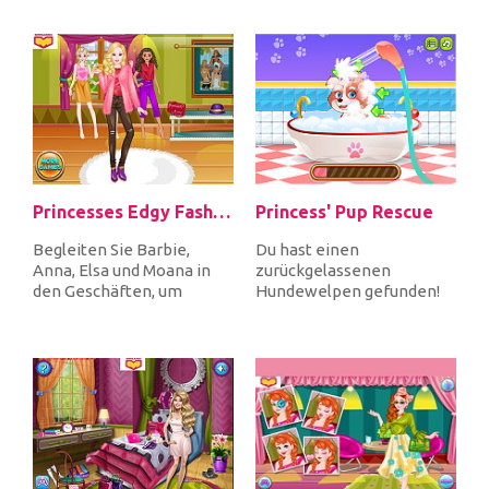
Klamotten!...
und statte...
Princesses Edgy Fashion
Princess' Pup Rescue
Begleiten Sie Barbie,
Du hast einen
Anna, Elsa und Moana in
zurückgelassenen
den Geschäften, um
Hundewelpen gefunden!
Kleidung, Schuhe, Hüte,
Die Arme ist in keinem
Schals und...
guten Zustand, also gib...