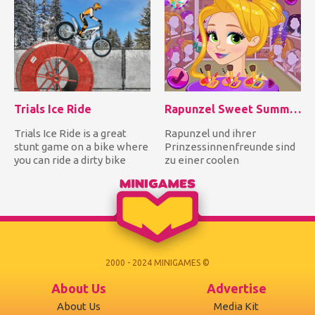
Trials Ice Ride
Rapunzel Sweet Summer Party
Trials Ice Ride is a great
Rapunzel und ihrer
stunt game on a bike where
Prinzessinnenfreunde sind
you can ride a dirty bike
zu einer coolen
around many levels f...
Sommerparty eingeladen
worden! Schneew...
2000 - 2024 MINIGAMES ©
About Us
Advertise
About Us
Media Kit