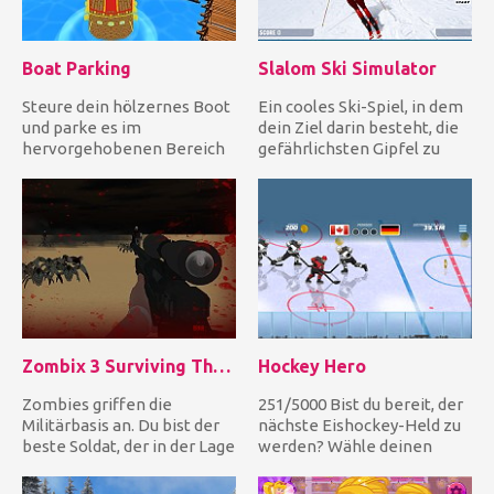
Boat Parking
Slalom Ski Simulator
Steure dein hölzernes Boot
Ein cooles Ski-Spiel, in dem
und parke es im
dein Ziel darin besteht, die
hervorgehobenen Bereich
gefährlichsten Gipfel zu
im Hafen, während du
bezwingen. Umfah...
andere Boote...
Zombix 3 Surviving The Desert
Hockey Hero
Zombies griffen die
251/5000 Bist du bereit, der
Militärbasis an. Du bist der
nächste Eishockey-Held zu
beste Soldat, der in der Lage
werden? Wähle deinen
ist, die Horden von Z...
Helden aus einem Männe...