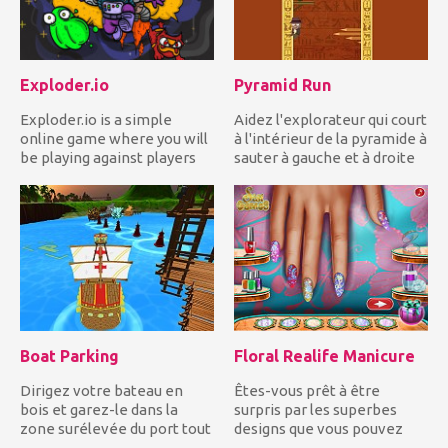
Exploder.io
Pyramid Run
Exploder.io is a simple
Aidez l'explorateur qui court
online game where you will
à l'intérieur de la pyramide à
be playing against players
sauter à gauche et à droite
on a server. It’s a ga...
en...
Boat Parking
Floral Realife Manicure
Dirigez votre bateau en
Êtes-vous prêt à être
bois et garez-le dans la
surpris par les superbes
zone surélevée du port tout
designs que vous pouvez
en évitant les autres e...
créer dans le jeu Floral Rea...