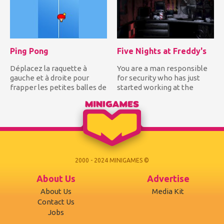
Ping Pong
Five Nights at Freddy's
Déplacez la raquette à
You are a man responsible
gauche et à droite pour
for security who has just
frapper les petites balles de
started working at the
ping-pong blanches pour...
pizzeria Freddy which is...
2000 - 2024 MINIGAMES ©
About Us
Advertise
About Us
Media Kit
Contact Us
Jobs