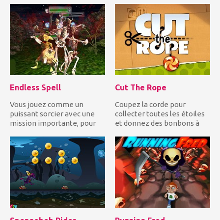
Endless Spell
Cut The Rope
Vous jouez comme un
Coupez la corde pour
puissant sorcier avec une
collecter toutes les étoiles
mission importante, pour
et donnez des bonbons à
fermer les trois portails
Om Nom pour compléter
prè...
chaq...