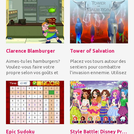
métamorphoser!...
Clarence Blamburger
Tower of Salvation
Aimes-tu les hamburgers?
Placez vos tours autour des
Voulez-vous faire votre
sentiers pour combattre
propre selon vos goûts et
l'invasion ennemie. Utilisez
dégoûts? Alors Clarence!...
un arsenal de d...
Epic Sudoku
Style Battle: Disney Princesses