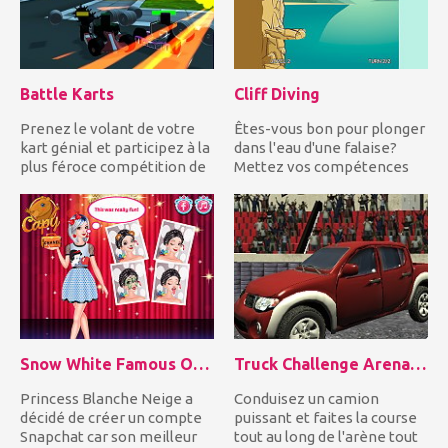
Battle Karts
Cliff Diving
Prenez le volant de votre
Êtes-vous bon pour plonger
kart génial et participez à la
dans l'eau d'une falaise?
plus féroce compétition de
Mettez vos compétences
kart de combat d...
en plongée à l'épreuve...
Snow White Famous On Snapchat
Truck Challenge Arena 3D
Princess Blanche Neige a
Conduisez un camion
décidé de créer un compte
puissant et faites la course
Snapchat car son meilleur
tout au long de l'arène tout