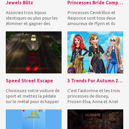
Jewels Blitz
Princesses Bride Competition
Associez trois bijoux
Princesses Cendrillon et
identiques ou plus pour les
Raiponce sont tous deux
éliminer et gagner des
amoureux de Flynn et ils
points! Atteignez la cible...
veulent l'épouser. Ent...
Speed Street Escape
3 Trends For Autumn 2018
Choisissez votre voiture de
C'est l'automne et les trois
sport et mettez la pédale
princesses de disney,
sur le métal pour échapper
Frozen Elsa, Anna et Ariel
à la police qui est...
veulent s'habiller à...