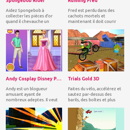
Spongebob Rider
Running Fred
Aidez Spongebob à
Fred est perdu dans des
collecter les pièces d'or
cachots mortels et
quand il chevauche un
maintenant il doit courir
dragon violet sous l'eau!
pour sa vie. Pouvez-vous l'...
Mais vo...
Andy Cosplay Disney Princesses
Trials Gold 3D
Andy est un blogueur
Faites du vélo, accélérez et
amusant ayant de
sautez par-dessus des
nombreux adeptes. Il veut
barils, des boîtes et plus
surprendre ses adeptes, il
d'obstacles impres...
va cospla...