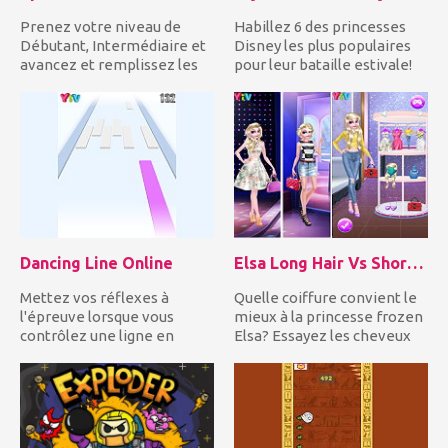
Prenez votre niveau de
Habillez 6 des princesses
Débutant, Intermédiaire et
Disney les plus populaires
avancez et remplissez les
pour leur bataille estivale!
cases vides avec les nom...
Inspirez-vous des...
Dancing Line Online
Elsa Long Hair Vs Short Hair Fashion
Mettez vos réflexes à
Quelle coiffure convient le
l'épreuve lorsque vous
mieux à la princesse frozen
contrôlez une ligne en
Elsa? Essayez les cheveux
mouvement et vous devez
longues et courts...
constam...