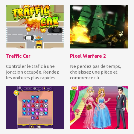
ami, Frozen Elsa, a su...
en dérivant et en...
Traffic Car
Pixel Warfare 2
Contrôler le trafic à une
Ne perdez pas de temps,
jonction occupée. Rendez
choisissez une pièce et
les voitures plus rapides
commencez à
pour éviter les collisi...
photographier les autres
joueurs en essa...