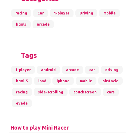
racing
Car
1-player
Driving
mobile
html5
arcade
Tags
1-player
android
arcade
car
driving
html-5
ipad
iphone
mobile
obstacle
racing
side-scrolling
touchscreen
cars
evade
How to play Mini Racer