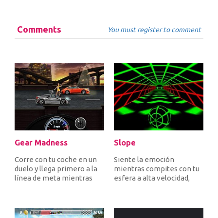
Comments
You must register to comment
Gear Madness
Slope
Corre con tu coche en un
Siente la emoción
duelo y llega primero a la
mientras compites con tu
línea de meta mientras
esfera a alta velocidad,
aceleras cambiando el
evita obstáculos y trata de
eng...
no c...