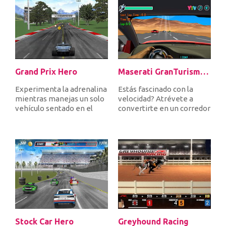
Grand Prix Hero
Maserati GranTurismo 2018
Experimenta la adrenalina
Estás fascinado con la
mientras manejas un solo
velocidad? Atrévete a
vehículo sentado en el
convertirte en un corredor
Gran Premio de Italia, Gr...
que gana muchas carreras
de...
Stock Car Hero
Greyhound Racing