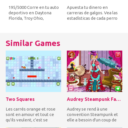
195/5000 Corre en tu auto
Apuesta tu dinero en
deportivo en Daytona
carreras de galgos. Vea las
Florida, Troy Ohio,
estadísticas de cada perro
Talladega Alabama y
y decida dónde depositar...
Sonoma Cali...
Similar Games
Two Squares
Audrey Steampunk Fashion
Les carrés orange et rose
Audrey se rend à une
sont en amour et tout ce
convention Steampunk et
qu'ils veulent, c'est se
elle a besoin d'un coup de
rapprocher! Guidez les...
main pour se