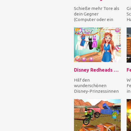
Schieße mehr Tore als
Gi
dein Gegner
Sc
(Computer oder ein
H
Freund), um die
am
Meisterschaft zu
ni
gewinnen, ode...
pa
Disney Redheads Boho Hairstyles
F
Hilf den
Wä
wunderschönen
Fe
Disney-Prinzessinnen
in
Merida und Ariel dabei,
St
ihren Boho-Chic Style
M
zu finden...
Sie