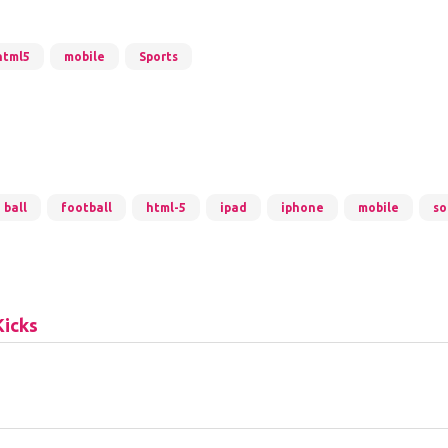
html5
mobile
Sports
ball
football
html-5
ipad
iphone
mobile
so
Kicks