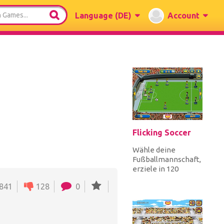
Language
(DE)
Account
Flicking Soccer
Wähle deine
Fußballmannschaft,
erziele in 120
Sekunden mehr
841
128
0
Tore vom
gegnerischen Team
und gewinne a...