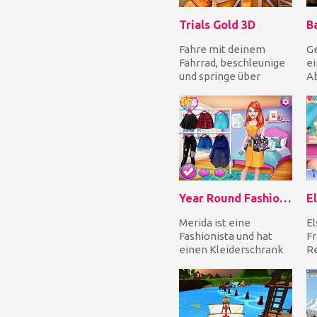
Trials Gold 3D
B
Fahre mit deinem
G
Fahrrad, beschleunige
ei
und springe über
Ab
Fässer, Boxen und
w
weitere fantastische
Mä
Hinde...
ve
Be
Year Round Fashionista: Merida
Merida ist eine
El
Fashionista und hat
Fr
einen Kleiderschrank
R
voller stilvoller Outfits
Si
und tollen Acces...
in
Au