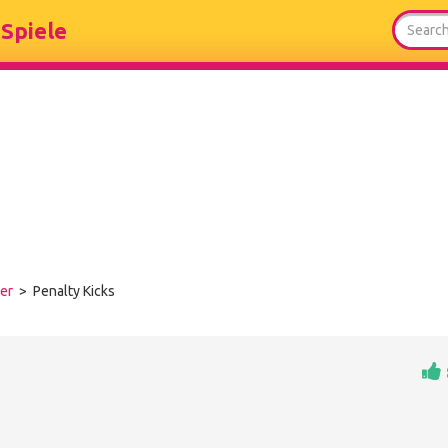
Spiele
er
> Penalty Kicks