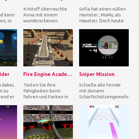
Kristoff überraschte
Sofia hat einen süßen
nd kann
Anna mit einem
Hamster , MuMu, als
en, in
wunderschönen
Haustier. Doch heute
 Ozeans
Geburtstagsgeschenk:
ist er krank! Hilf Sofia,
f ih...
einem iPhone 7. Hilf
ihren Hams...
Anna, si...
ider
Fire Engine Academy 3D
Sniper Mission
 dabei,
Testen Sie Ihre
Schieße alle Feinde
n zu
Fähigkeiten beim
mit deinem
end er
Fahren und Parken in
Scharfschützengewehr
einem Feuerwehrauto.
und Zielfernrohr ab,
 wasser
Fahre vorsichtig zum
bevor die Zeit
Ziel...
abgelaufen i...