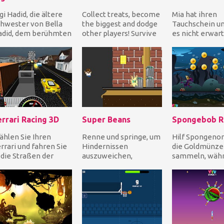
gi Hadid, die ältere
Collect treats, become
Mia hat ihren
hwester von Bella
the biggest and dodge
Tauchschein u
adid, dem berühmten
other players! Survive
es nicht erwart
erikanisch-
and eat everything you
die Tiefen des
ederländisch-
meet! Run...
abzutauchen! Hil
lästin...
errari Racing 3D
Super Beans
Spongebob R
hlen Sie Ihren
Renne und springe, um
Hilf Spongenon
rrari und fahren Sie
Hindernissen
die Goldmünze
 die Straßen der
auszuweichen,
sammeln, währ
adt, sammeln Sie
sammle alle
auf seinem Lila
ünzen und kümmern
glitzernden Sachen
Drachen unter
...
und erreiche das End...
re...