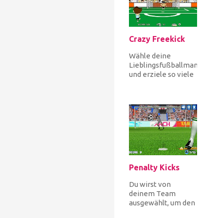
Crazy Freekick
Wähle deine
Lieblingsfußballmannscha
und erziele so viele
Freistöße wie
möglich. Tippen Sie,
um de...
Penalty Kicks
Du wirst von
deinem Team
ausgewählt, um den
Fußball auf