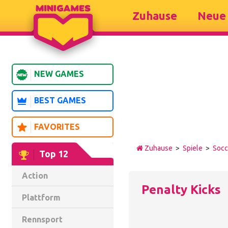
Zuhause
Neue 
NEW GAMES
BEST GAMES
FAVORITES
Zuhause
>
Spiele
>
Socc
Top 12
Action
Penalty Kicks
Plattform
Rennsport