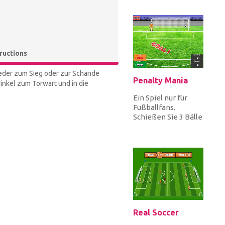
Elfmeter zu
schießen, die dein
Team entweder...
tructions
weder zum Sieg oder zur Schande
Penalty Mania
Winkel zum Torwart und in die
Ein Spiel nur für
Fußballfans.
Schießen Sie 3 Bälle
bei den
Elfmeterschießen
und punkten Sie, um
si...
Real Soccer