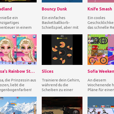
adland
Bouncy Dunk
Knife Smash
enieße ein
Ein einfaches
Ein cooles
nzigartiges
Basketballkorb-
Geschicklichkei
enteuer in einem
Schießspiel, aber mit
das schnelle R
underschönen
einer Wendung: Der
braucht. Wirf a
rchenwald voller
Ball kann springen! In
Messer, um die F
rschiedener
Bouncy...
wohner...
Elsa's Rainbow Style 1 Eye Makeup
Slices
sa, die Prinzessin aus
Trainiere dein Gehirn,
An diesem
ozen, liebt die
während du die
Wochenende ha
egenbogenfarben!
Scheiben zu einer
Pläne für eine
e möchte ein
kompletten Pizza
glücklichen Tag
novatives neues
zusammenstellst!
fährt mit dem 
gen...
Tippe einf...
zum Berg....