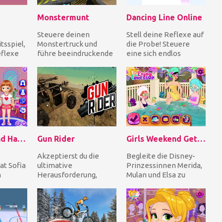
Monstermunt
Dancing Line Online
Steuere deinen
Stell deine Reflexe auf
tsspiel,
Monstertruck und
die Probe! Steuere
eflexe
führe beeindruckende
eine sich endlos
lle deine
Stunts in der Arena
bewegende Linie und
rü...
durch, um das
fliege blitzschnell...
Publikum zum...
Sofia Weekend Happy Day
Gun Rider
Girls Weekend Getaway
Akzeptierst du die
Begleite die Disney-
t Sofia
ultimative
Prinzessinnen Merida,
n
Herausforderung,
Mulan und Elsa zu
! Sie
durch ein feindliches
einem
Fahrrad
Gebiet zu fahren?
Wochenendausflug für
Wenn deine An...
Mädchen! Begi...