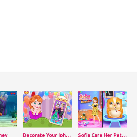
ney
Decorate Your Iphone7
Sofia Care Her Pet Hamster