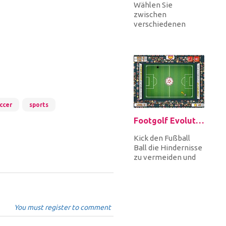
Wählen Sie
zwischen
verschiedenen
Teams mit
unterschiedlichen
Fähigkeiten und
betreten Sie das
Feld,...
ccer
sports
Footgolf Evolution
Kick den Fußball
Ball die Hindernisse
zu vermeiden und
es in das Loch zu
bekommen, um zu
gewinnen. E...
You must register to comment