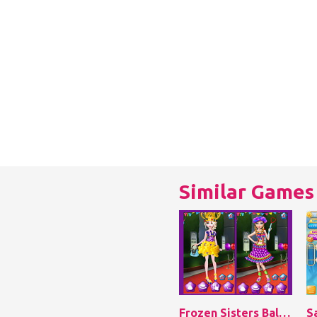
Similar Games
Frozen Sisters Balloon Dress Look
S