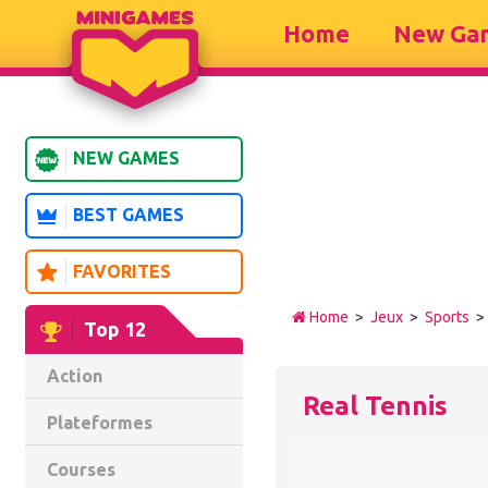
Home
New Ga
NEW GAMES
BEST GAMES
FAVORITES
Home
>
Jeux
>
Sports
> 
Top 12
Action
Real Tennis
Plateformes
Courses