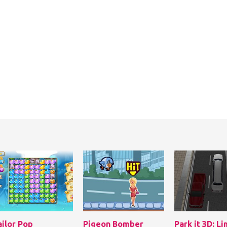
ailor Pop
Pigeon Bomber
Park it 3D: L