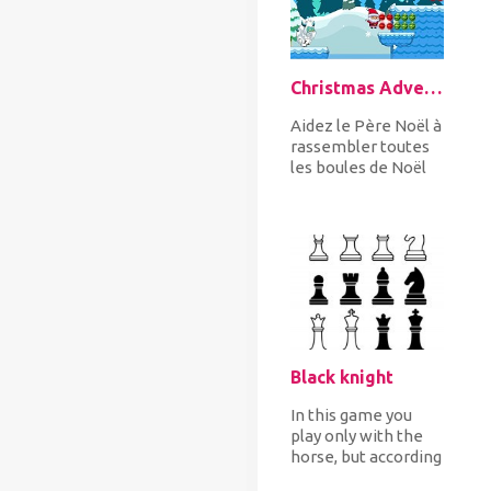
Christmas Adventure
Aidez le Père Noël à
rassembler toutes
les boules de Noël
tout en sautant de
haut en bas les
plates-...
Black knight
In this game you
play only with the
horse, but according
to chess rules. Your