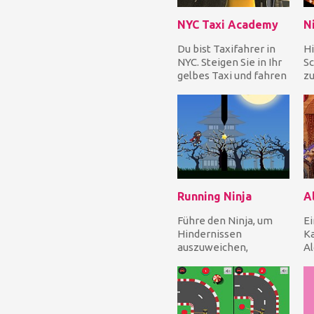
NYC Taxi Academy
Ni
Du bist Taxifahrer in
Hi
NYC. Steigen Sie in Ihr
Sc
gelbes Taxi und fahren
z
Sie tagsüber im
du
Verkehr, um Pas...
10
Running Ninja
Al
Führe den Ninja, um
Ei
Hindernissen
Ka
auszuweichen,
Al
während er rennt und
al
springt, um die Sterne
äu
nach Punk...
de