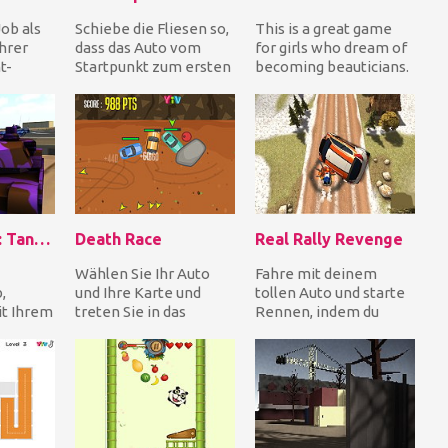
ob als
Schiebe die Fliesen so,
This is a great game
hrer
dass das Auto vom
for girls who dream of
t-
Startpunkt zum ersten
becoming beauticians.
t darin,
Ausgang fahren kann,
Do your best and make
 und
um jede Ebene z...
your model l...
Crash Drive 2: Tank Battles
Death Race
Real Rally Revenge
Wählen Sie Ihr Auto
Fahre mit deinem
,
und Ihre Karte und
tollen Auto und starte
it Ihrem
treten Sie in das
Rennen, indem du
nzer in
Todesrennen ein, wo
verschiedene
den
Sie andere Gegner
Aufgaben erfüllst, wie
ver...
zum Bei...