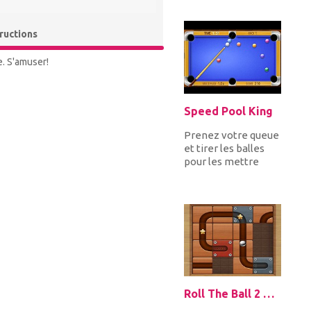
task is to get to
the...
tructions
e. S'amuser!
Speed Pool King
Prenez votre queue
et tirer les balles
pour les mettre
dans les poches
avant la fin du
temps. Vous p...
Roll The Ball 2 Online