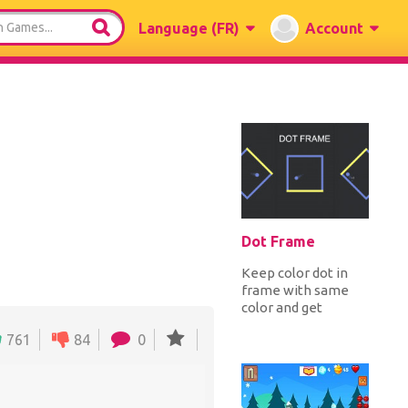
Language
(FR)
Account
Dot Frame
Keep color dot in
frame with same
color and get
maximum score.
761
84
0
Tap on screen to
rotate frame,
avoid...