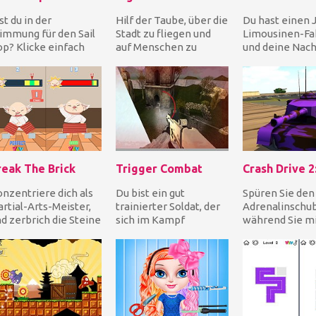
st du in der
Hilf der Taube, über die
Du hast einen J
immung für den Sail
Stadt zu fliegen und
Limousinen-Fa
p? Klicke einfach
auf Menschen zu
und deine Nach
f eine Gruppe von 2
stoßen, während sie
Routine besteh
er mehr gleichfarbi...
Hindernissen und e...
VIP abzuholen
sie...
reak The Brick
Trigger Combat
nzentriere dich als
Du bist ein gut
Spüren Sie den
rtial-Arts-Meister,
trainierter Soldat, der
Adrenalinschub
d zerbrich die Steine
sich im Kampf
während Sie m
 richtigen Zeitpunkt
engagiert. Erkunden
kraftvollen Pa
t dein...
Sie die Gegend, um die
herausfordern
fei...
Panzerkä...