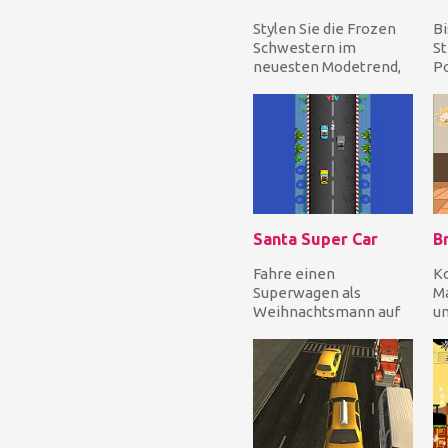
Stylen Sie die Frozen
Bi
Schwestern im
St
neuesten Modetrend,
Po
den Ballonkleidern.
au
Außer den Kleidern
od
bekom...
Santa Super Car
B
Fahre einen
Ko
Superwagen als
Ma
Weihnachtsmann auf
un
der Autobahn, um den
im
Verkehr zu umgehen
mi
und die Weihna...