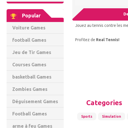
De
Popular
Jouez au tennis contre les me
Voiture Games
Profitez de
Real Tennis!
football Games
Jeu de Tir Games
Courses Games
basketball Games
Zombies Games
Categories
Déguisement Games
Football Games
Sports
Simulation
arme à feu Games