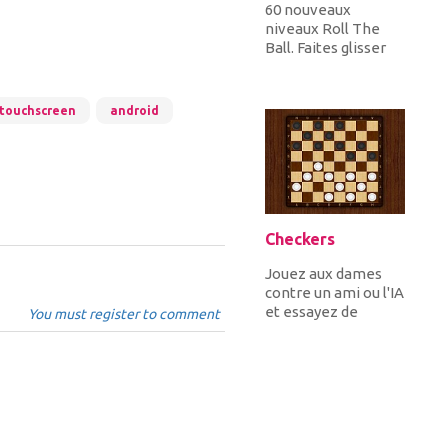
60 nouveaux
niveaux Roll The
Ball. Faites glisser
les blocs pour créer
un chemin
permettant de
touchscreen
android
faire...
Checkers
Jouez aux dames
contre un ami ou l'IA
et essayez de
You must register to comment
penser que
beaucoup de vos
adversaires et de...