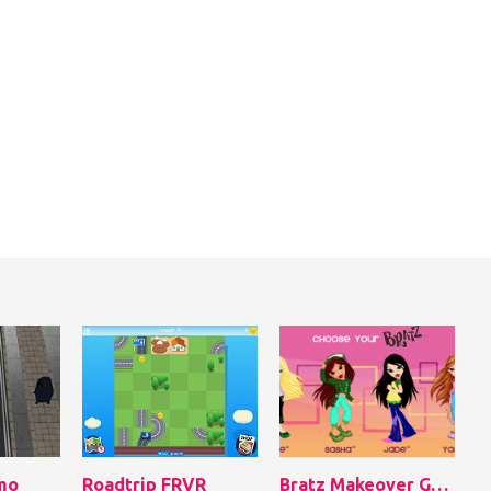
imo
Roadtrip FRVR
Bratz Makeover Game