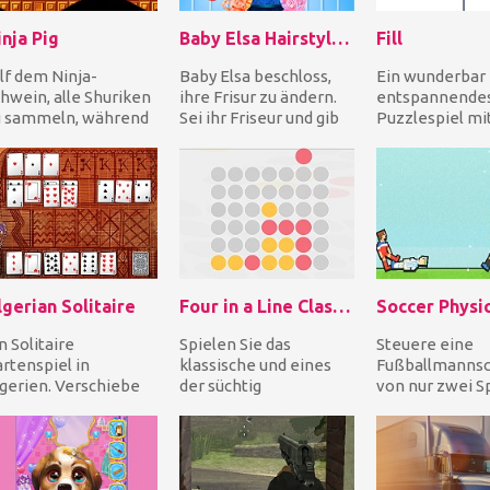
nja Pig
Baby Elsa Hairstyle Design
Fill
lf dem Ninja-
Baby Elsa beschloss,
Ein wunderbar
hwein, alle Shuriken
ihre Frisur zu ändern.
entspannende
u sammeln, während
Sei ihr Friseur und gib
Puzzlespiel mi
 auf Gegner in allen
ihr den innovativsten
beruhigender M
 Leveln schießt....
Haarschnit...
Ziehe eine
durchgezogene 
um...
gerian Solitaire
Four in a Line Classic
n Solitaire
Spielen Sie das
Steuere eine
rtenspiel in
klassische und eines
Fußballmannsc
gerien. Verschiebe
der süchtig
von nur zwei S
le Karten von den
machenden
gegen zwei Ge
ßeren Stapeln zu
Puzzlespiele gegen
Helfen Sie Ihr
n acht Gr...
den Computer oder
Spielern, z...
gege...