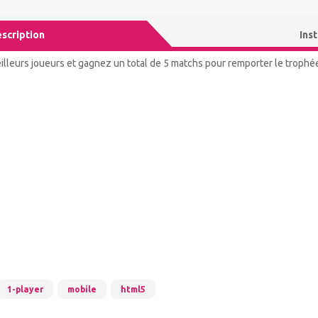
scription
Ins
illeurs joueurs et gagnez un total de 5 matchs pour remporter le trophé
1-player
mobile
html5