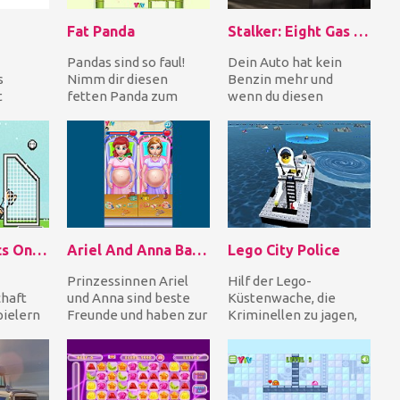
Fat Panda
Stalker: Eight Gas Cans
Pandas sind so faul!
Dein Auto hat kein
s
Nimm dir diesen
Benzin mehr und
t
fetten Panda zum
wenn du diesen
usik!
Beispiel, er bewegt
verlassenen Ort
sich nie, also können
verlassen und zurück in
Linie,
du i...
dein gemüt...
Soccer Physics Online
Ariel And Anna Baby Birth
Lego City Police
Prinzessinnen Ariel
Hilf der Lego-
haft
und Anna sind beste
Küstenwache, die
pielern
Freunde und haben zur
Kriminellen zu jagen,
gner.
gleichen Zeit eine
die aus dem Gefängnis
en
Geburt gehabt! Sei...
am Meer entkommen
sind, u...