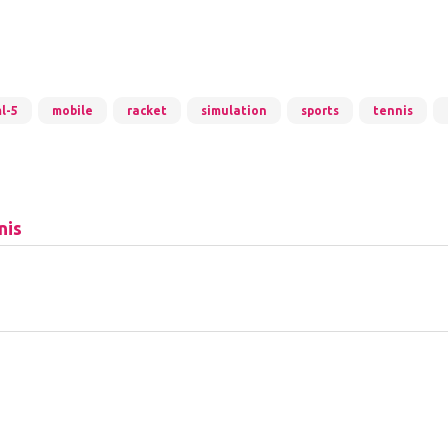
l-5
mobile
racket
simulation
sports
tennis
nis