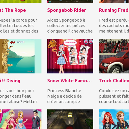
ut The Rope
Spongebob Rider
Running Fred
upez la corde pour
Aidez Spongebob à
Fred est perdu
llecter toutes les
collecter les pièces
des cachots mo
oiles et donnez des
d'or quand il chevauche
maintenant il d
onbons à Om Nom
un dragon violet sous
courir pour sa v
ur compléter chaq...
l'eau! Mais vo...
Pouvez-vous l'..
iff Diving
Snow White Famous On Snapchat
es-vous bon pour
Princess Blanche
Conduisez un 
onger dans l'eau
Neige a décidé de
puissant et fait
une falaise? Mettez
créer un compte
course tout au 
os compétences en
Snapchat car son
l'arène tout en
ongée à l'épreuve...
meilleur ami, Frozen
dérivant et en..
Elsa, a su...