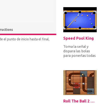
task is to get to
the...
tructions
Speed Pool King
 el punto de inicio hasta el final,
Toma la señal y
dispara las bolas
para ponerlas todas
en los bolsillos
antes de que
termine el tiemp...
Roll The Ball 2 Online