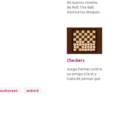
60 nuevos niveles
de Roll The Ball.
Deslice los bloques
para crear una ruta
para que la bola
ruede d...
Checkers
Juega Damas contra
un amigo o la IA y
trata de pensar que
muchos de los tuyos
y tus oponentes
ouchscreen
android
avanza...