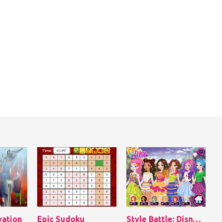
vation
Epic Sudoku
Style Battle: Disney Princesses