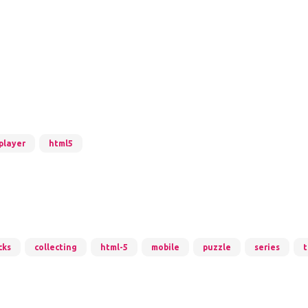
player
html5
cks
collecting
html-5
mobile
puzzle
series
t