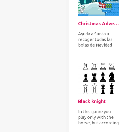
Christmas Adventure
Ayuda a Santa a
recoger todas las
bolas de Navidad
mientras saltas
arriba y abajo por
las plataforma...
Black knight
In this game you
play only with the
horse, but according
to chess rules. Your