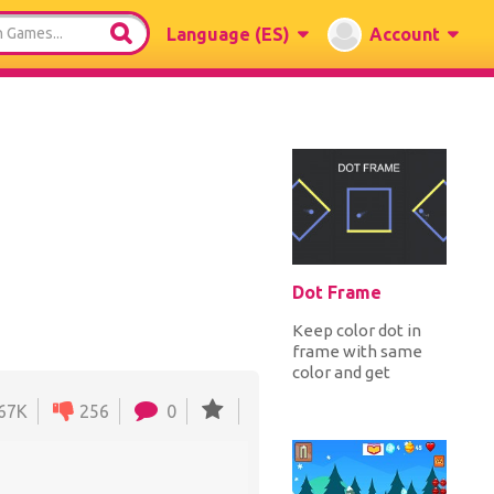
Language
(ES)
Account
Dot Frame
Keep color dot in
frame with same
color and get
maximum score.
.67K
256
0
Tap on screen to
rotate frame,
avoid...