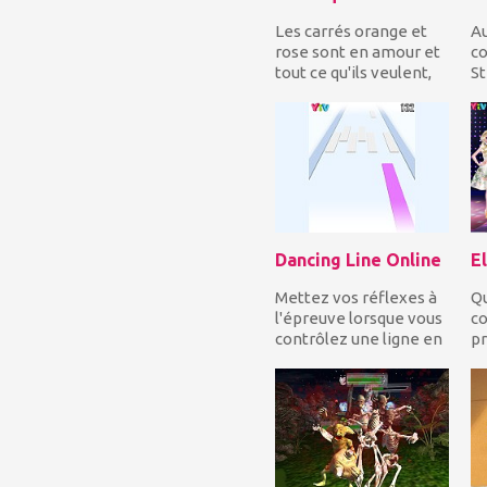
Les carrés orange et
Au
rose sont en amour et
c
tout ce qu'ils veulent,
St
c'est se rapprocher!
be
Guidez les...
ma
mé
Dancing Line Online
Mettez vos réflexes à
Qu
l'épreuve lorsque vous
co
contrôlez une ligne en
pr
mouvement et vous
Es
devez constam...
lo