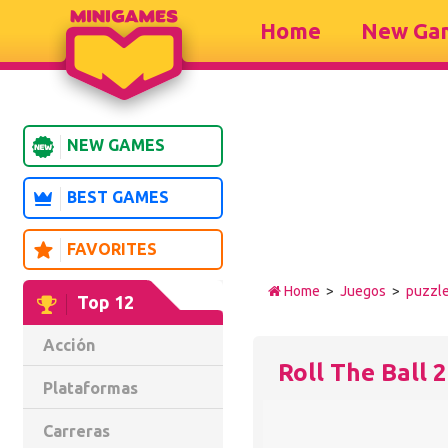
Home
New Ga
NEW GAMES
BEST GAMES
FAVORITES
Home
>
Juegos
>
puzzl
Top 12
Acción
Roll The Ball 2
Plataformas
Carreras