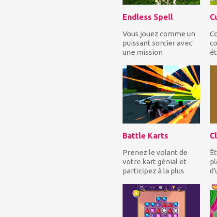
Endless Spell
C
Vous jouez comme un
Co
puissant sorcier avec
co
une mission
ét
importante, pour
b
fermer les trois
po
portails prè...
Battle Karts
Cl
Prenez le volant de
Êt
votre kart génial et
pl
participez à la plus
d'
féroce compétition de
v
kart de combat d...
pl