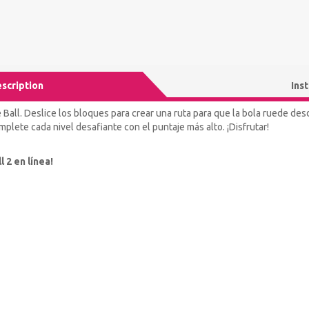
scription
Ins
Ball. Deslice los bloques para crear una ruta para que la bola ruede desde
omplete cada nivel desafiante con el puntaje más alto. ¡Disfrutar!
l 2 en línea!