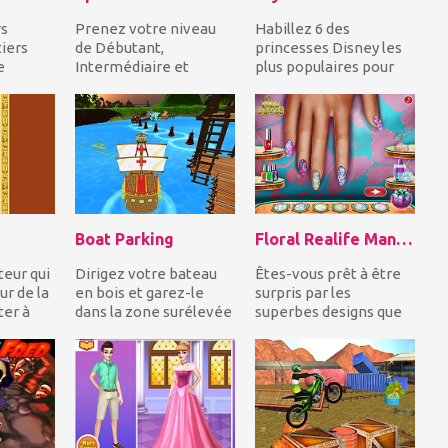
rs
Prenez votre niveau
Habillez 6 des
iers
de Débutant,
princesses Disney les
e
Intermédiaire et
plus populaires pour
emie.
avancez et remplissez
leur bataille estivale!
enal de
les cases vides avec les
Inspirez-vous des...
nom...
Boat Parking
Floral Realife Manicure
teur qui
Dirigez votre bateau
Êtes-vous prêt à être
ur de la
en bois et garez-le
surpris par les
ter à
dans la zone surélevée
superbes designs que
te en...
du port tout en évitant
vous pouvez créer
les autres e...
dans le jeu Floral Rea...