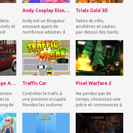
Andy Cosplay Disney Princesses
Trials Gold 3D
 dans
Andy est un blogueur
Faites du vélo,
rtels et
amusant ayant de
accélérez et sautez
oit
nombreux adeptes. Il
par-dessus des barils,
ie.
veut surprendre ses
des boîtes et plus
.
adeptes, il va cospla...
d'obstacles impres...
Truck Challenge Arena 3D
Traffic Car
Pixel Warfare 2
camion
Contrôler le trafic à
Ne perdez pas de
es la
une jonction occupée.
temps, choisissez une
long de
Rendez les voitures
pièce et commencez à
plus rapides pour
photographier les
.
éviter les collisi...
autres joueurs en
essa...