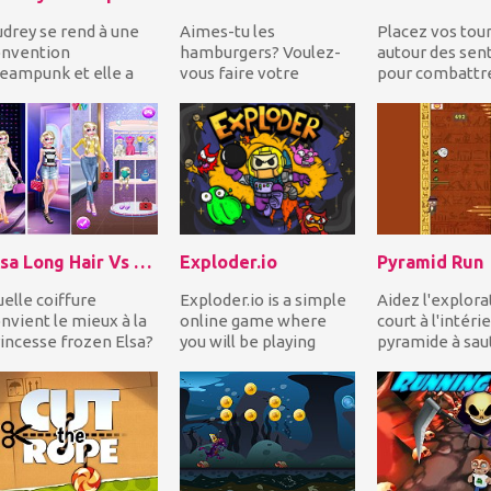
drey se rend à une
Aimes-tu les
Placez vos tou
onvention
hamburgers? Voulez-
autour des sent
eampunk et elle a
vous faire votre
pour combattr
soin d'un coup de
propre selon vos goûts
l'invasion enn
in pour se
et dégoûts? Alors
Utilisez un ars
tamorphoser!...
Clarence!...
d...
Elsa Long Hair Vs Short Hair Fashion
Exploder.io
Pyramid Run
elle coiffure
Exploder.io is a simple
Aidez l'explora
nvient le mieux à la
online game where
court à l'intérie
incesse frozen Elsa?
you will be playing
pyramide à sau
sayez les cheveux
against players on a
gauche et à droi
ngues et courts...
server. It’s a ga...