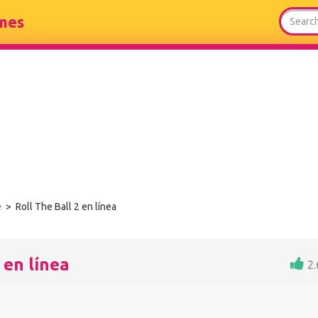
mes
e
> Roll The Ball 2 en línea
 en línea
2