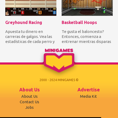
Greyhound Racing
Basketball Hoops
Apuesta tu dinero en
Te gusta el baloncesto?
carreras de galgos. Vea las
Entonces, comienza a
estadísticas de cada perro y
entrenar mientras disparas
decida dónde depositar...
algunos aros en el capó. Int...
2000 - 2024 MINIGAMES ©
About Us
Advertise
About Us
Media Kit
Contact Us
Jobs