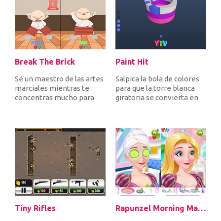
Break The Brick
Paint Hit
Sé un maestro de las artes
Salpica la bola de colores
marciales mientras te
para que la torre blanca
concentras mucho para
giratoria se convierta en
romper el ladrillo tan
ese color. ¡Recuerda...
solo...
Tiny Rifles
Rapunzel Morning Makeup Fashion