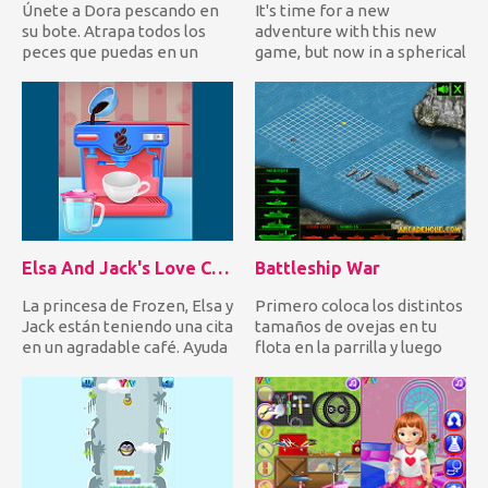
Únete a Dora pescando en
It's time for a new
su bote. Atrapa todos los
adventure with this new
peces que puedas en un
game, but now in a spherical
momento dado para ganar
adventure !! Play now
mu...
Herob...
Elsa And Jack's Love Cafe Date
Battleship War
La princesa de Frozen, Elsa y
Primero coloca los distintos
Jack están teniendo una cita
tamaños de ovejas en tu
en un agradable café. Ayuda
flota en la parrilla y luego
a Elsa a pre...
deja que la batal...