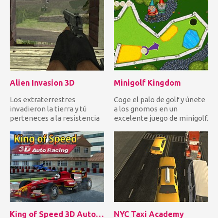
salta...
Alien Invasion 3D
Minigolf Kingdom
Los extraterrestres
Coge el palo de golf y únete
invadieron la tierra y tú
a los gnomos en un
perteneces a la resistencia
excelente juego de minigolf.
humana. Usa diferentes tip...
¿Puedes superar 12 desa...
King of Speed 3D Auto Racing
NYC Taxi Academy