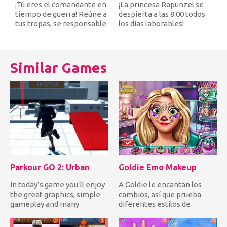
¡Tú eres el comandante en
¡La princesa Rapunzel se
tiempo de guerra! Reúne a
despierta a las 8:00 todos
tus tropas, se responsable
los días laborables!
de las armas y munic...
¡Ayúdala a prepararse par...
Similar Games
Parkour GO 2: Urban
Goldie Emo Makeup
In today’s game you’ll enjoy
A Goldie le encantan los
the great graphics, simple
cambios, así que prueba
gameplay and many
diferentes estilos de
different options. There a...
maquillaje. ¡Hoy quiere
crea...