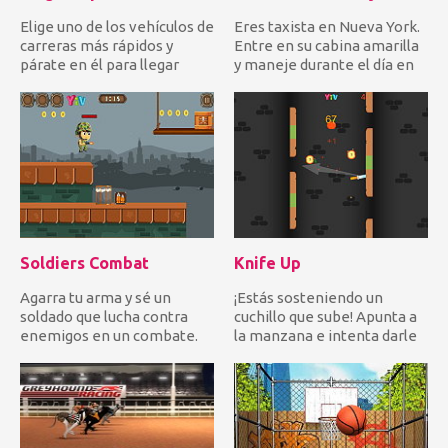
Elige uno de los vehículos de
Eres taxista en Nueva York.
carreras más rápidos y
Entre en su cabina amarilla
párate en él para llegar
y maneje durante el día en
primero a la línea de...
el tráfico para r...
Soldiers Combat
Knife Up
Agarra tu arma y sé un
¡Estás sosteniendo un
soldado que lucha contra
cuchillo que sube! Apunta a
enemigos en un combate.
la manzana e intenta darle
Dispara para destruir cajas...
en un intento de llega...