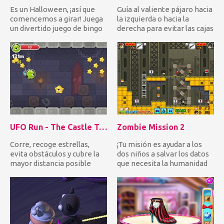
Es un Halloween, ¡así que
Guía al valiente pájaro hacia
comencemos a girar! Juega
la izquierda o hacia la
un divertido juego de bingo
derecha para evitar las cajas
al estilo Halloween...
que caen y recog...
UFO Run - The Castle Tower
Zombie Mission 2
Corre, recoge estrellas,
¡Tu misión es ayudar a los
evita obstáculos y cubre la
dos niños a salvar los datos
mayor distancia posible
que necesita la humanidad
para avanzar al nivel....
de los zombis des...