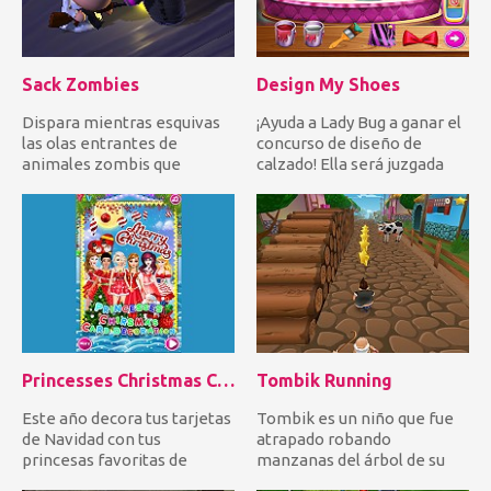
Sack Zombies
Design My Shoes
Dispara mientras esquivas
¡Ayuda a Lady Bug a ganar el
las olas entrantes de
concurso de diseño de
animales zombis que
calzado! Ella será juzgada
intentan morderte. Trate de
por un jurado con bo...
no s...
Princesses Christmas Card Decoration
Tombik Running
Este año decora tus tarjetas
Tombik es un niño que fue
de Navidad con tus
atrapado robando
princesas favoritas de
manzanas del árbol de su
Disney. Elige el fondo, los e...
vecino. Ayúdalo a correr y