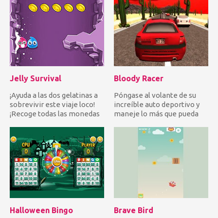
resaltado an...
Jelly Survival
Bloody Racer
¡Ayuda a las dos gelatinas a
Póngase al volante de su
sobrevivir este viaje loco!
increíble auto deportivo y
¡Recoge todas las monedas
maneje lo más que pueda
y evita todos los...
sin chocar con otros aut...
Halloween Bingo
Brave Bird