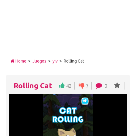
Home
>
Juegos
>
yiv
> Rolling Cat
Rolling Cat
42
7
0