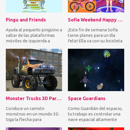
Pingu and Friends
Sofia Weekend Happy Day
Ayuda al pequeño pingüino a
¡Este fin de semana Sofía
saltar de las plataformas
tiene planes para un día
móviles de izquierda a
feliz! Ella va con su bicicleta
derecha para llegar a...
a la montaña, pe...
Monster Trucks 3D Parking
Space Guardians
Conduce un camión
Como Guardián del espacio,
monstruo en un mundo 3D.
tu trabajo es controlar una
Siga la flecha para
nave espacial altamente
estacionarse en el punto
sofisticada y enfrent...