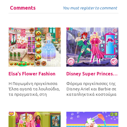
Comments
You must register to comment
Elsa's Flower Fashion
Disney Super Princess 1
Η Παγωμένη πριγκίπισσα
Φόρεμα πριγκίπισσες της
Έλσα αγαπά τα λουλούδια,
Disney Ariel και Barbie σε
τα πραγματικά, στη
καταπληκτικά κοστούμια
διακόσμηση και στα
superhero και αξεσουάρ
φορέματα! Κάτ...
με...