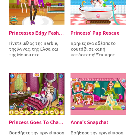
Princesses Edgy Fashion
Princess' Pup Rescue
Γίνετε μέλος της Barbie,
Βρήκες ένα αδέσποτο
της Άννας, της Έλσα και
κουτάβι σε κακή
της Moana στα
κατάσταση! Ξεκίνησε
καταστήματα για ρούχα,
δίνοντας στο
παπούτσια, καπ...
ταλαιπωρημένο ζώο ένα
ωραίο ζε...
Princess Goes To Charm School
Anna's Snapchat
Βοηθήστε την πριγκίπισσα
Βοήθησε την πριγκίπισσα