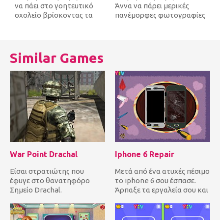
να πάει στο γοητευτικό
Άννα να πάρει μερικές
σχολείο βρίσκοντας τα
πανέμορφες φωτογραφίες
κρυμμένα αντικείμενα
της για να τις ανεβάσει
γύρω από...
στο Sna...
Similar Games
War Point Drachal
Iphone 6 Repair
Είσαι στρατιώτης που
Μετά από ένα ατυχές πέσιμο
έφυγε στο θανατηφόρο
το iphone 6 σου έσπασε.
Σημείο Drachal.
Άρπαξε τα εργαλεία σου και
Εξερευνήστε την περιοχή
ακολούθησε τις οδηγίε...
και χρησιμοποιήστε...