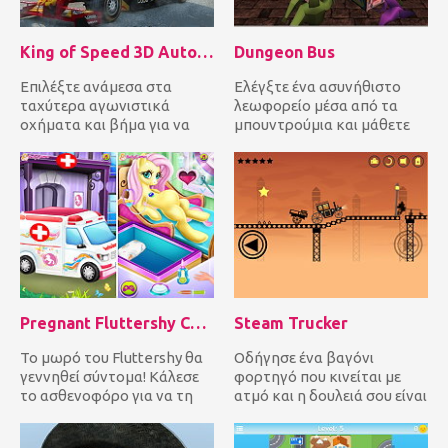
King of Speed 3D Auto Racing
Dungeon Bus
Επιλέξτε ανάμεσα στα
Ελέγξτε ένα ασυνήθιστο
ταχύτερα αγωνιστικά
λεωφορείο μέσα από τα
οχήματα και βήμα για να
μπουντρούμια και μάθετε
φτάσετε πρώτα στη
τέρατα και ξωτικά για να
γραμμή τερματισμο...
προχωρ...
Pregnant Fluttershy Check Up
Steam Trucker
Το μωρό του Fluttershy θα
Οδήγησε ένα βαγόνι
γεννηθεί σύντομα! Κάλεσε
φορτηγό που κινείται με
το ασθενοφόρο για να τη
ατμό και η δουλειά σου είναι
πάει στο νοσοκομείο! Ως...
να παραδώσεις το φορτίο
στο...