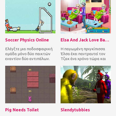
Soccer Physics Online
Elsa And Jack Love Baby Birth
Ελέγξτε μια ποδοσφαιρική
Η παγωμένη πριγκίπισσα
ομάδα μόνο δύο παικτών
Έλσα έχει παντρευτεί τον
εναντίον δύο αντιπάλων.
Τζακ ένα χρόνο τώρα και
Βοηθήστε τους παίκτες σας
σήμερα είναι η
να...
καταληκτική...
Pig Needs Toilet
Slendytubbies