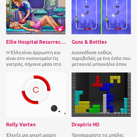
Ellie Hospital Resurrection
Guns & Bottles
Η Έλλη είναι άρρωστη και
Διασκέδασε καθώς
είναι στο νοσοκομείο! Ως
πυροβολείς με ένα όπλο που
γιατρός, πήγαινε μέσα στο
μετακινεί μπουκάλια όπου
δωμάτιο επειγόντων για...
κι αν βρίσκεσαι!
Πυροβόλησε τα...
Rolly Vortex
Droptris HD
Έλεγξε μια μικρή μαύρη
Προσαρμόστε τις μπάλες