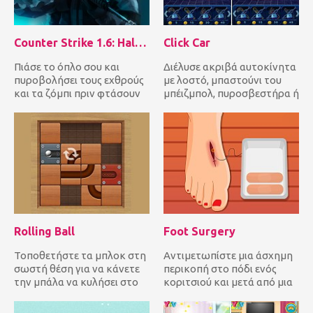
Counter Strike 1.6: Half Life Mod
Click Car
Πιάσε το όπλο σου και
Διέλυσε ακριβά αυτοκίνητα
πυροβολήσει τους εχθρούς
με λοστό, μπαστούνι του
και τα ζόμπι πριν φτάσουν
μπέιζμπολ, πυροσβεστήρα ή
πρώτα. Πιστεύετε ότι
αλυσοπρίονο για να περάσ...
έχετε...
Rolling Ball
Foot Surgery
Τοποθετήστε τα μπλοκ στη
Αντιμετωπίστε μια άσχημη
σωστή θέση για να κάνετε
περικοπή στο πόδι ενός
την μπάλα να κυλήσει στο
κοριτσιού και μετά από μια
σημείο στόχου για να ολοκ...
εβδομάδα όταν
θεραπεύεται...