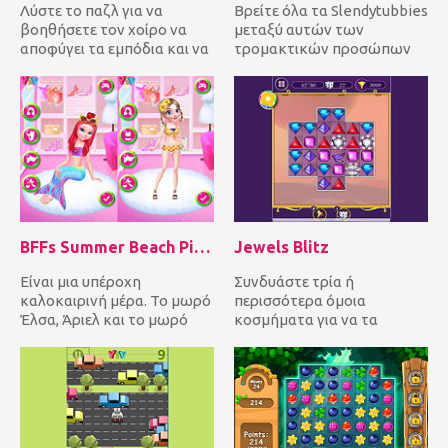
Λύστε το παζλ για να
Βρείτε όλα τα Slendytubbies
βοηθήσετε τον χοίρο να
μεταξύ αυτών των
αποφύγει τα εμπόδια και να
τρομακτικών προσώπων
συγκεντρώσει όλα τα
σε ένα όμορφο περιβάλλον
χαρτιά υγ...
3D. Πιστε...
BFFs Summer Beach Picnic
Jewels Blitz
Είναι μια υπέροχη
Συνδυάστε τρία ή
καλοκαιρινή μέρα. Το μωρό
περισσότερα όμοια
Έλσα, Άριελ και το μωρό
κοσμήματα για να τα
Αουρόρα πηγαίνουν για
εξαλείψετε και να κερδίσετε
πικνίκ μα...
πόντους! Προσεγγί...