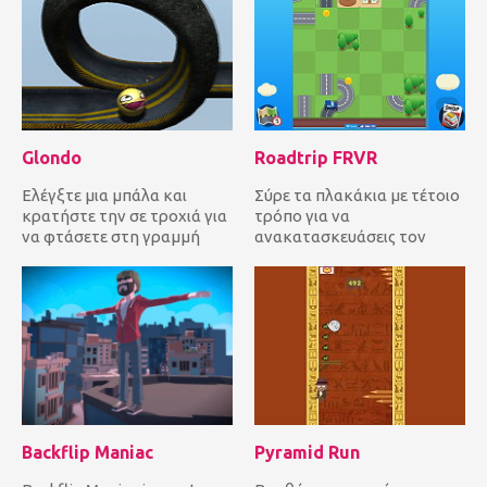
Glondo
Roadtrip FRVR
Ελέγξτε μια μπάλα και
Σύρε τα πλακάκια με τέτοιο
κρατήστε την σε τροχιά για
τρόπο για να
να φτάσετε στη γραμμή
ανακατασκευάσεις τον
τερματισμού όσο το
δρόμο ώστε το αυτοκίνητο
δυνατόν γρ...
να μπορεί να...
Backflip Maniac
Pyramid Run