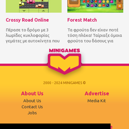
Crossy Road Online
Forest Match
Πέρασε το δρόμο με 3
Τα φρούτα δεν είχαν ποτέ
λωρίδες κυκλοφορίας
τόση πλάκα! Ταίριαξε όμοια
γεμάτες με αυτοκίνητα που
φρούτα του δάσους για
διέρχονται και από τις δυο
πόντους και φτάσε τον
κατευ...
στό...
2000 - 2024 MINIGAMES ©
About Us
Advertise
About Us
Media Kit
Contact Us
Jobs
Support
Terms of use