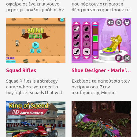
σφαίρα σε ένα επικίνδυνο
που πέφτουν στη σωστή
μέρος με πολλά εμπόδια! Αν
θέση για να σχηματίσουν τις
τρακάρεις σε αυτά, χάνει...
ίδιες γραμμές χρώματος
για...
Squad Rifles
Shoe Designer - Marie's Girl Games
Squad Rifles is a strategy
Σχεδίασε τα παπούτσια των
game where you need to
ονείρων σου. Στην
buy fighter squads that will
ακαδημία της Μαρίας
then shoot at your en...
μπορείς να βρεις όλων των
λογιών τα...