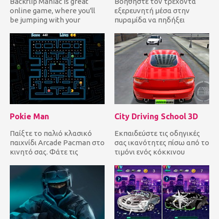
Backflip Maniac is great
Βοηθήστε τον τρέχοντα
online game, where you'll
εξερευνητή μέσα στην
be jumping with your
πυραμίδα να πηδήξει
character. The first levels...
αριστερά και δεξιά
συλλέγοντας διαμάν...
Pokie Man
City Driving School 3D
Παίξτε το παλιό κλασικό
Εκπαιδεύστε τις οδηγικές
παιχνίδι Arcade Pacman στο
σας ικανότητες πίσω από το
κινητό σας. Φάτε τις
τιμόνι ενός κόκκινου
κουκίδες αποφεύγοντας
σούπερ αυτοκινήτου στους
τους ε...
πο...