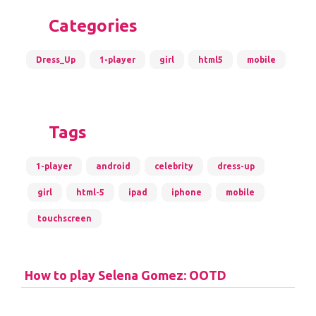
Categories
Dress_Up
1-player
girl
html5
mobile
Tags
1-player
android
celebrity
dress-up
girl
html-5
ipad
iphone
mobile
touchscreen
How to play Selena Gomez: OOTD