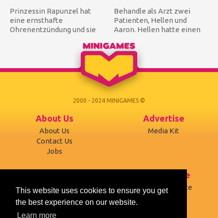
Prinzessin Rapunzel hat
Behandle als Arzt zwei
eine ernsthafte
Patienten, Hellen und
Ohrenentzündung und sie
Aaron. Hellen hatte einen
braucht eine Operation.
Unfall, bei dem sie auf eine...
Seien Sie ih...
2000 - 2024 MINIGAMES ©
About Us
Advertise
About Us
Media Kit
Contact Us
Jobs
Support
Terms of use
Developers
Terms of Service
This website uses cookies to ensure you get
Affiliates
Privacy Policy
the best experience on our website.
Mobile version
Cookies
Learn more