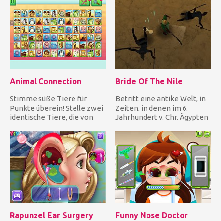
Animal Connection
Bride Of The Nile
Stimme süße Tiere für
Betritt eine antike Welt, in
Punkte überein! Stelle zwei
Zeiten, in denen im 6.
identische Tiere, die von
Jahrhundert v. Chr. Ägypten
mindestens 2 Seiten frei...
um Macht kämpfte und...
Rapunzel Ear Surgery
Funny Nose Doctor