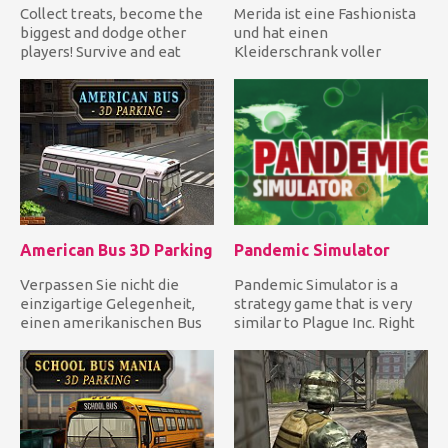
Collect treats, become the
Merida ist eine Fashionista
biggest and dodge other
und hat einen
players! Survive and eat
Kleiderschrank voller
everything you meet! Run...
stilvoller Outfits und tollen
Acces...
American Bus 3D Parking
Pandemic Simulator
Verpassen Sie nicht die
Pandemic Simulator is a
einzigartige Gelegenheit,
strategy game that is very
einen amerikanischen Bus
similar to Plague Inc. Right
zu fahren und dann zu par...
at the start you wil...