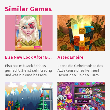
Similar Games
Elsa New Look After Breakup
Aztec Empire
Elsa hat mit Jack Schluss
Lerne die Geheimnisse des
gemacht. Sie ist sehr traurig
Aztekenreiches kennen!
und was für eine bessere
Beseitigen Sie den Turm,
Idee, um ein neues...
indem Sie drei gleiche Far...