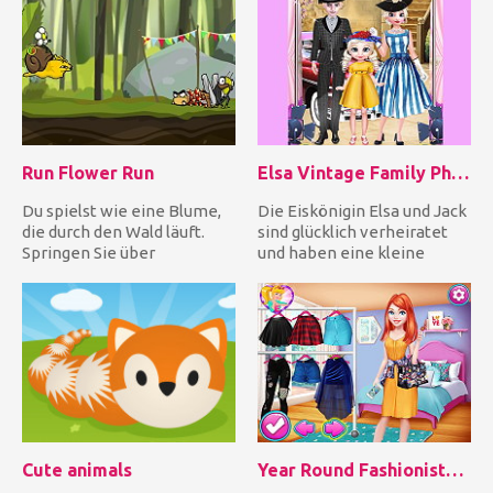
Run Flower Run
Elsa Vintage Family Photo
Du spielst wie eine Blume,
Die Eiskönigin Elsa und Jack
die durch den Wald läuft.
sind glücklich verheiratet
Springen Sie über
und haben eine kleine
Hindernisse, springen Sie
Tochter. Sie haben ein...
sog...
Cute animals
Year Round Fashionista: Merida