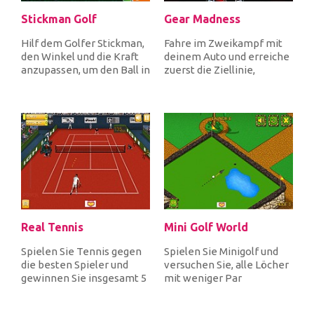
Stickman Golf
Gear Madness
Hilf dem Golfer Stickman,
Fahre im Zweikampf mit
den Winkel und die Kraft
deinem Auto und erreiche
anzupassen, um den Ball in
zuerst die Ziellinie,
das Loch zu schießen u...
während du beschleunigst,
inde...
Real Tennis
Mini Golf World
Spielen Sie Tennis gegen
Spielen Sie Minigolf und
die besten Spieler und
versuchen Sie, alle Löcher
gewinnen Sie insgesamt 5
mit weniger Par
Spiele, um den Pokal zu
abzuschließen, um jedes
gew...
Level mi...