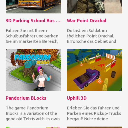
3D Parking School Bus Mania
War Point Drachal
Fahren Sie mit Ihrem
Du bist ein Soldat im
Schulbusfahrer und parken
tödlichen Point Drachal.
Sie im markierten Bereich,
Erforsche das Gebiet und
um die einzelnen Level zu...
nutze deine Waffe, um alle
a...
Pandorium BLocks
Uphill 3D
The game Pandorium
Erleben Sie das Fahren und
Blocks is a variation of the
Parken eines Pickup-Trucks
good old Tetris with its own
bergauf! Nutze deine
rules. The game is int...
fantastischen Fähigkeiten...