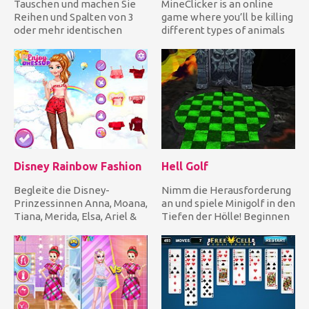
Tauschen und machen Sie
MineClicker is an online
Reihen und Spalten von 3
game where you’ll be killing
oder mehr identischen
different types of animals
köstlichen Bonbons, um sie
and mining blocks....
f...
Disney Rainbow Fashion
Hell Golf
Begleite die Disney-
Nimm die Herausforderung
Prinzessinnen Anna, Moana,
an und spiele Minigolf in den
Tiana, Merida, Elsa, Ariel &
Tiefen der Hölle! Beginnen
Rapunzel und verkleide j...
Sie mit einfachen...