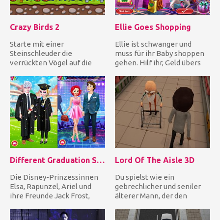
Crazy Birds 2
Ellie Goes Shopping
Starte mit einer
Ellie ist schwanger und
Steinschleuder die
muss für ihr Baby shoppen
verrückten Vögel auf die
gehen. Hilf ihr, Geld übers
Schweine, um sie ein für alle
Internet zu verdienen...
Mal zu tö...
Different Graduation Season Fashion
Lord Of The Aisle 3D
Die Disney-Prinzessinnen
Du spielst wie ein
Elsa, Rapunzel, Ariel und
gebrechlicher und seniler
ihre Freunde Jack Frost,
älterer Mann, der den
Flynn, Eric absolvieren...
Durchgang in einem
Supermarktgang...