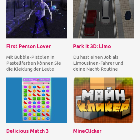
First Person Lover
Park it 3D: Limo
Mit Bubble-Pistolen in
Du hast einen Job als
Pastellfarben können Sie
Limousinen-Fahrer und
die Kleidung der Leute
deine Nacht-Routine
abschießen, während Sie
besteht darin, VIP
sich...
abzuholen und sie...
Delicious Match 3
MineClicker