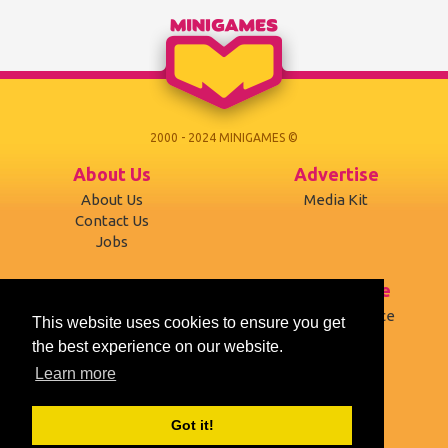
zu entfernen und Punkte z...
College. Heute Abend ist es
der e...
2000 - 2024 MINIGAMES ©
About Us
Advertise
About Us
Media Kit
Contact Us
Jobs
Support
Terms of use
Developers
Terms of Service
This website uses cookies to ensure you get
Affiliates
Privacy Policy
the best experience on our website.
Mobile version
Cookies
Learn more
Social
Got it!