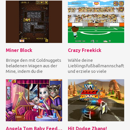
sehr s...
Miner Block
Crazy Freekick
Bringe den mit Goldnuggets
Wähle deine
beladenen Wagen aus der
Lieblingsfußballmannschaft
Mine, indem du die
und erziele so viele
Steinhaufen aus dem Weg
Freistöße wie möglich.
schieb...
Tippen Sie, um de...
Angela Tom Baby Feeding
Hit Dodge Zbang!