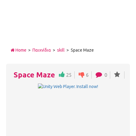
Home
>
Παιχνίδια
>
skill
> Space Maze
Space Maze
25
6
0