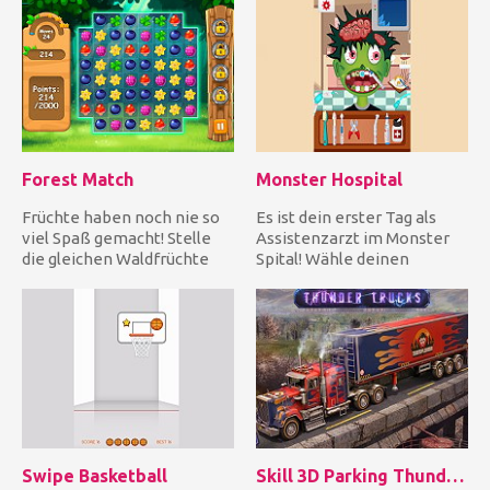
Forest Match
Monster Hospital
Früchte haben noch nie so
Es ist dein erster Tag als
viel Spaß gemacht! Stelle
Assistenzarzt im Monster
die gleichen Waldfrüchte
Spital! Wähle deinen
um Punkte zusammen und...
Monster-Patienten und
fange...
Swipe Basketball
Skill 3D Parking Thunder Trucks