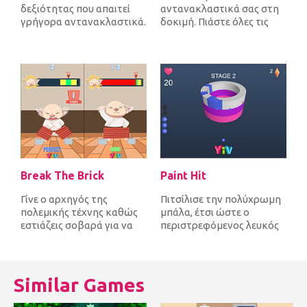
δεξιότητας που απαιτεί
αντανακλαστικά σας στη
γρήγορα αντανακλαστικά.
δοκιμή. Πιάστε όλες τις
Ρίξε όλα τα μαχαίρια σου
λευκές μπάλες που
για να...
πέφτουν από την κορυ...
Break The Brick
Paint Hit
Γίνε ο αρχηγός της
Πιτσίλισε την πολύχρωμη
πολεμικής τέχνης καθώς
μπάλα, έτσι ώστε ο
εστιάζεις σοβαρά για να
περιστρεφόμενος λευκός
σπάσεις το τούβλο με το
πύργος να πάρει εκείνον
γυμνό χέρ...
τον χρωμα...
Similar Games