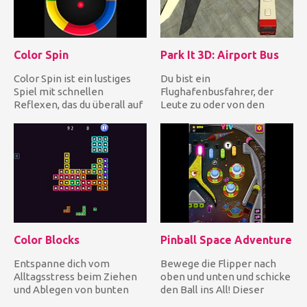
Color Spin
Park It 3D: Airport Bus
Color Spin ist ein lustiges
Du bist ein
Spiel mit schnellen
Flughafenbusfahrer, der
Reflexen, das du überall auf
Leute zu oder von den
deinem Handy spielen k...
Flugzeugen bringt. Denken
Sie daran, dass...
Color Blocks
Pinball Space Adventure
Entspanne dich vom
Bewege die Flipper nach
Alltagsstress beim Ziehen
oben und unten und schicke
und Ablegen von bunten
den Ball ins All! Dieser
Blöcken! Ein endloses und
Flipper ist ein riesiges...