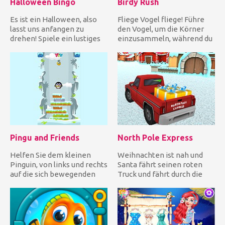
Halloween Bingo
Birdy Rush
Es ist ein Halloween, also
Fliege Vogel fliege! Führe
lasst uns anfangen zu
den Vogel, um die Körner
drehen! Spiele ein lustiges
einzusammeln, während du
Bingo-Spiel im Hallowee...
die fallenden Kisten me...
Pingu and Friends
North Pole Express
Helfen Sie dem kleinen
Weihnachten ist nah und
Pinguin, von links und rechts
Santa fährt seinen roten
auf die sich bewegenden
Truck und fährt durch die
Plattformen zu springe...
Stadt, um seine Geschenke...