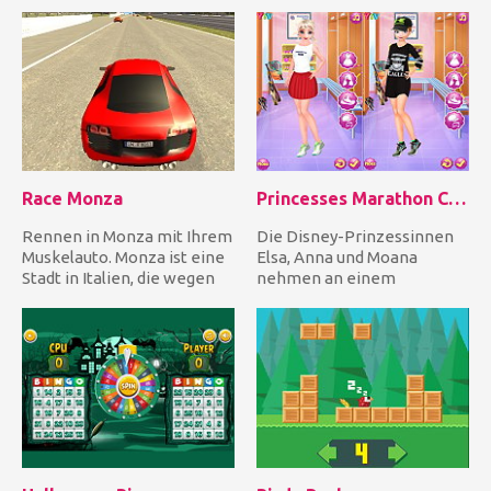
Sommerkampf! Lassen Sie
genau zum markierten P...
sich von Rock-Outf...
Race Monza
Princesses Marathon Competition
Rennen in Monza mit Ihrem
Die Disney-Prinzessinnen
Muskelauto. Monza ist eine
Elsa, Anna und Moana
Stadt in Italien, die wegen
nehmen an einem
ihrer Rennstrecke s...
Marathon teil. Hilf allen
dreien bei d...