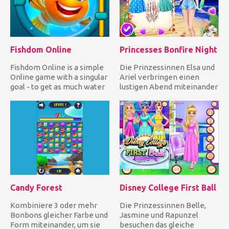
Fishdom Online
Princesses Bonfire Night
Fishdom Online is a simple
Die Prinzessinnen Elsa und
Online game with a singular
Ariel verbringen einen
goal - to get as much water
lustigen Abend miteinander
to a small fish,...
am Strand. Zieh die Di...
Candy Forest
Disney College First Ball
Kombiniere 3 oder mehr
Die Prinzessinnen Belle,
Bonbons gleicher Farbe und
Jasmine und Rapunzel
Form miteinander, um sie
besuchen das gleiche