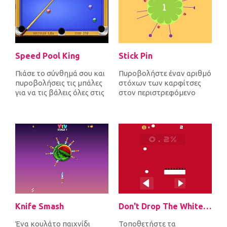
Speed Pool King
Stick Pin
Πιάσε το σύνθημά σου και
Πυροβολήστε έναν αριθμό
πυροβολήσεις τις μπάλες
στόχων των καρφίτσες
για να τις βάλεις όλες στις
στον περιστρεφόμενο
τσέπες πριν τελειώσει ο...
κύκλο για να
ολοκληρώσετε κάθε επίπ...
Knife Smash
Don't Drop The White Ball
Ένα κουλάτο παιχνίδι
Τοποθετήστε τα