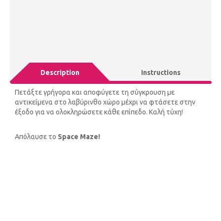
Description
Instructions
Πετάξτε γρήγορα και αποφύγετε τη σύγκρουση με
αντικείμενα στο λαβύρινθο χώρο μέχρι να φτάσετε στην
έξοδο για να ολοκληρώσετε κάθε επίπεδο. Καλή τύχη!
Απόλαυσε το
Space Maze!