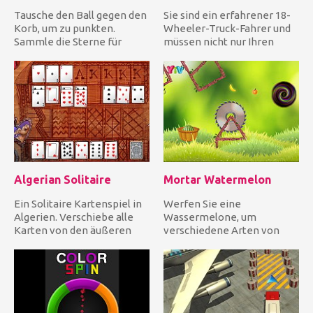
Tausche den Ball gegen den
Sie sind ein erfahrener 18-
Korb, um zu punkten.
Wheeler-Truck-Fahrer und
Sammle die Sterne für
müssen nicht nur Ihren
Extrapunkte, aber wenn du
riesigen Truck fahren, so...
nur...
Algerian Solitaire
Mortar Watermelon
Ein Solitaire Kartenspiel in
Werfen Sie eine
Algerien. Verschiebe alle
Wassermelone, um
Karten von den äußeren
verschiedene Arten von
Stapeln zu den acht Gr...
Lebensmitteln zu sammeln
und legen Sie sie...