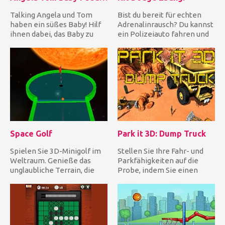
Talking Angela und Tom
Bist du bereit für echten
haben ein süßes Baby! Hilf
Adrenalinrausch? Du kannst
ihnen dabei, das Baby zu
ein Polizeiauto fahren und
umsorgen, wenn es nachts...
auf der Autobahn nac...
Space Golf
Park it 3D: Dump Truck
Spielen Sie 3D-Minigolf im
Stellen Sie Ihre Fahr- und
Weltraum. Genieße das
Parkfähigkeiten auf die
unglaubliche Terrain, die
Probe, indem Sie einen
einfach zu bedienenden
riesigen CAT Dump Truck
To...
fa...