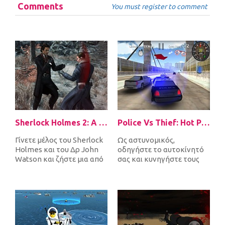
Comments
You must register to comment
Sherlock Holmes 2: A Game of Shadows Checkmate
Police Vs Thief: Hot Pursuit
Γίνετε μέλος του Sherlock
Ως αστυνομικός,
Holmes και του Δρ John
οδηγήστε το αυτοκίνητό
Watson και ζήστε μια από
σας και κυνηγήστε τους
τις πιο απίστευτες
κλέφτες των
περιπέτ...
αυτοκινήτων. Μην
αφήνετε κ...