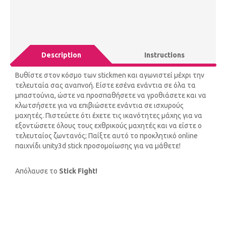
Description
Instructions
Βυθίστε στον κόσμο των stickmen και αγωνιστεί μέχρι την
τελευταία σας αναπνοή. Είστε εσένα ενάντια σε όλα τα
μπαστούνια, ώστε να προσπαθήσετε να γροθιάσετε και να
κλωτσήσετε για να επιβιώσετε ενάντια σε ισχυρούς
μαχητές. Πιστεύετε ότι έχετε τις ικανότητες μάχης για να
εξοντώσετε όλους τους εχθρικούς μαχητές και να είστε ο
τελευταίος ζωντανός; Παίξτε αυτό το προκλητικό online
παιχνίδι unity3d stick προσομοίωσης για να μάθετε!
Απόλαυσε το
Stick Fight!