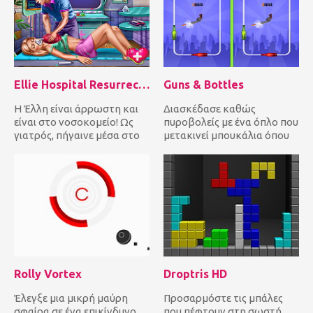
Ellie Hospital Resurrection
Guns & Bottles
Η Έλλη είναι άρρωστη και
Διασκέδασε καθώς
είναι στο νοσοκομείο! Ως
πυροβολείς με ένα όπλο που
γιατρός, πήγαινε μέσα στο
μετακινεί μπουκάλια όπου
δωμάτιο επειγόντων για...
κι αν βρίσκεσαι!
Πυροβόλησε τα...
Rolly Vortex
Droptris HD
Έλεγξε μια μικρή μαύρη
Προσαρμόστε τις μπάλες
σφαίρα σε ένα επικίνδυνο
που πέφτουν στη σωστή