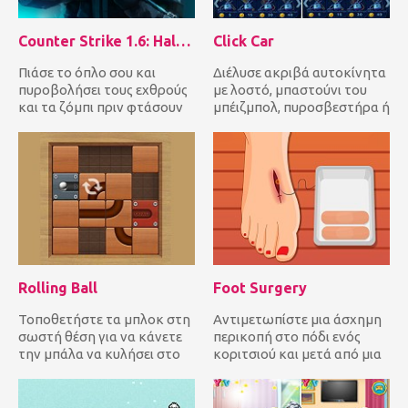
Counter Strike 1.6: Half Life Mod
Click Car
Πιάσε το όπλο σου και
Διέλυσε ακριβά αυτοκίνητα
πυροβολήσει τους εχθρούς
με λοστό, μπαστούνι του
και τα ζόμπι πριν φτάσουν
μπέιζμπολ, πυροσβεστήρα ή
πρώτα. Πιστεύετε ότι
αλυσοπρίονο για να περάσ...
έχετε...
Rolling Ball
Foot Surgery
Τοποθετήστε τα μπλοκ στη
Αντιμετωπίστε μια άσχημη
σωστή θέση για να κάνετε
περικοπή στο πόδι ενός
την μπάλα να κυλήσει στο
κοριτσιού και μετά από μια
σημείο στόχου για να ολοκ...
εβδομάδα όταν
θεραπεύεται...