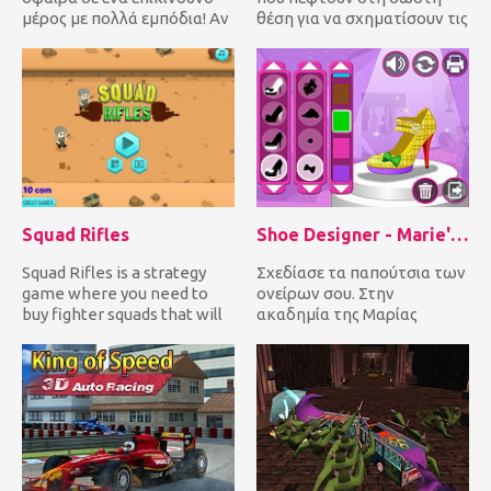
μέρος με πολλά εμπόδια! Αν
θέση για να σχηματίσουν τις
τρακάρεις σε αυτά, χάνει...
ίδιες γραμμές χρώματος
για...
Squad Rifles
Shoe Designer - Marie's Girl Games
Squad Rifles is a strategy
Σχεδίασε τα παπούτσια των
game where you need to
ονείρων σου. Στην
buy fighter squads that will
ακαδημία της Μαρίας
then shoot at your en...
μπορείς να βρεις όλων των
λογιών τα...