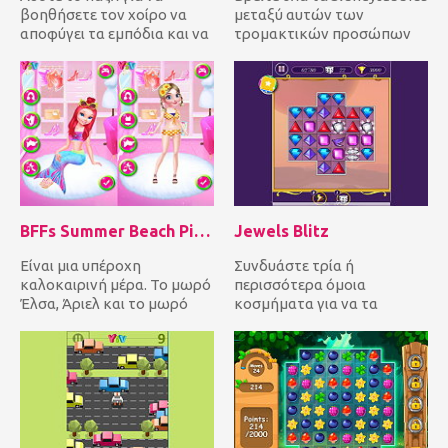
βοηθήσετε τον χοίρο να
μεταξύ αυτών των
αποφύγει τα εμπόδια και να
τρομακτικών προσώπων
συγκεντρώσει όλα τα
σε ένα όμορφο περιβάλλον
χαρτιά υγ...
3D. Πιστε...
BFFs Summer Beach Picnic
Jewels Blitz
Είναι μια υπέροχη
Συνδυάστε τρία ή
καλοκαιρινή μέρα. Το μωρό
περισσότερα όμοια
Έλσα, Άριελ και το μωρό
κοσμήματα για να τα
Αουρόρα πηγαίνουν για
εξαλείψετε και να κερδίσετε
πικνίκ μα...
πόντους! Προσεγγί...