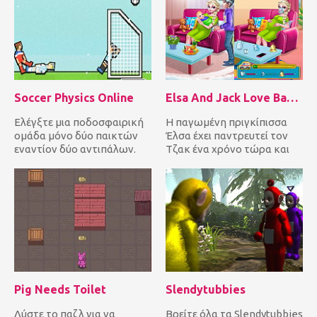
Soccer Physics Online
Elsa And Jack Love Baby Birth
Ελέγξτε μια ποδοσφαιρική
Η παγωμένη πριγκίπισσα
ομάδα μόνο δύο παικτών
Έλσα έχει παντρευτεί τον
εναντίον δύο αντιπάλων.
Τζακ ένα χρόνο τώρα και
Βοηθήστε τους παίκτες σας
σήμερα είναι η
να...
καταληκτική...
Pig Needs Toilet
Slendytubbies
Λύστε το παζλ για να
Βρείτε όλα τα Slendytubbies