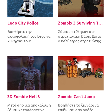
Lego City Police
Zombix 3 Surviving The Desert
Βοηθήστε την
Ζόμπι επιτέθηκαν στη
ακτοφυλακή του Lego να
στρατιωτική βάση. Είστε
κυνηγάει τους
ο καλύτερος στρατιώτης
εγκληματίες που
που είναι σε θέση να
διαφεύγουν από τη
εμποδίσει τ...
φυλακή δίπλα στη...
3D Zombie Hell 3
Zombie Can't Jump
Μετά από μια αποκάλυψη
Βοηθήστε το ζευγάρι να
ζόμπι, καταφέρατε να
επιβιώσει από ορδές