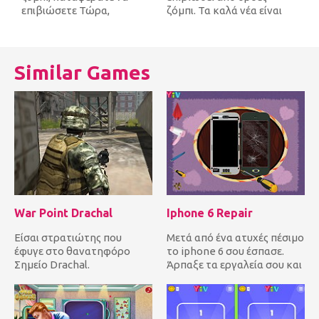
επιβιώσετε Τώρα,
ζόμπι. Τα καλά νέα είναι
αναρωτιέστε γύρω από τη
ότι τα ζόμπι δεν μπορούν
χώρα, προσπαθών...
να πηδή...
Similar Games
War Point Drachal
Iphone 6 Repair
Είσαι στρατιώτης που
Μετά από ένα ατυχές πέσιμο
έφυγε στο θανατηφόρο
το iphone 6 σου έσπασε.
Σημείο Drachal.
Άρπαξε τα εργαλεία σου και
Εξερευνήστε την περιοχή
ακολούθησε τις οδηγίε...
και χρησιμοποιήστε...