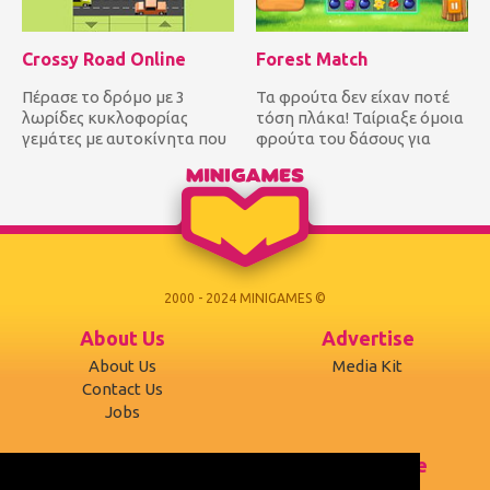
Crossy Road Online
Forest Match
Πέρασε το δρόμο με 3
Τα φρούτα δεν είχαν ποτέ
λωρίδες κυκλοφορίας
τόση πλάκα! Ταίριαξε όμοια
γεμάτες με αυτοκίνητα που
φρούτα του δάσους για
διέρχονται και από τις δυο
πόντους και φτάσε τον
κατευ...
στό...
2000 - 2024 MINIGAMES ©
About Us
Advertise
About Us
Media Kit
Contact Us
Jobs
Support
Terms of use