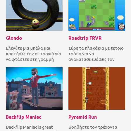
Glondo
Roadtrip FRVR
Ελέγξτε μια μπάλα και
Σύρε τα πλακάκια με τέτοιο
κρατήστε την σε τροχιά για
τρόπο για να
να φτάσετε στη γραμμή
ανακατασκευάσεις τον
τερματισμού όσο το
δρόμο ώστε το αυτοκίνητο
δυνατόν γρ...
να μπορεί να...
Backflip Maniac
Pyramid Run
Backflip Maniac is great
Βοηθήστε τον τρέχοντα