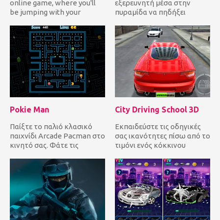
online game, where you'll
εξερευνητή μέσα στην
be jumping with your
πυραμίδα να πηδήξει
character. The first levels...
αριστερά και δεξιά
συλλέγοντας διαμάν...
Pokie Man
City Driving School 3D
Παίξτε το παλιό κλασικό
Εκπαιδεύστε τις οδηγικές
παιχνίδι Arcade Pacman στο
σας ικανότητες πίσω από το
κινητό σας. Φάτε τις
τιμόνι ενός κόκκινου
κουκίδες αποφεύγοντας
σούπερ αυτοκινήτου στους
τους ε...
πο...