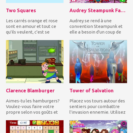
Two Squares
Audrey Steampunk Fashion
Les carrés orange et rose
Audrey se rend à une
sont en amour et tout ce
convention Steampunk et
qu'ils veulent, c'est se
elle a besoin d'un coup de
rapprocher! Guidez les...
main pour se
métamorphoser!...
Clarence Blamburger
Tower of Salvation
Aimes-tu les hamburgers?
Placez vos tours autour des
Voulez-vous faire votre
sentiers pour combattre
propre selon vos goûts et
l'invasion ennemie. Utilisez
dégoûts? Alors Clarence!...
un arsenal de d...