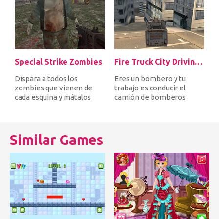
Special Strike Zombies
Fire Truck City Driving Sim
Dispara a todos los
Eres un bombero y tu
zombies que vienen de
trabajo es conducir el
cada esquina y mátalos
camión de bomberos
antes de que te lleven
rápido por la ciudad para
primero. Des...
llegar a ti...
Similar Games