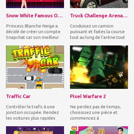
Snow White Famous On Snapchat
Truck Challenge Arena 3D
Princess Blanche Neige a
Conduisez un camion
décidé de créer un compte
puissant et faites la course
Snapchat car son meilleur
tout au long de l'arène tout
ami, Frozen Elsa, a su...
en dérivant et en...
Traffic Car
Pixel Warfare 2
Contrôler le trafic à une
Ne perdez pas de temps,
jonction occupée. Rendez
choisissez une pièce et
les voitures plus rapides
commencez à
pour éviter les collisi...
photographier les autres
joueurs en essa...