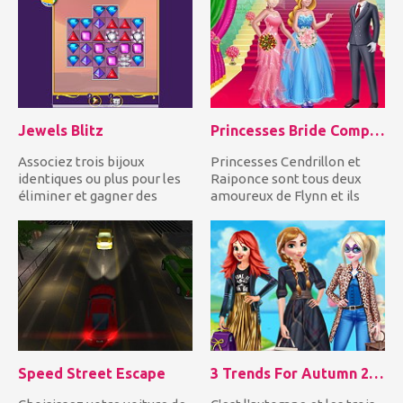
Jewels Blitz
Princesses Bride Competition
Associez trois bijoux
Princesses Cendrillon et
identiques ou plus pour les
Raiponce sont tous deux
éliminer et gagner des
amoureux de Flynn et ils
points! Atteignez la cible...
veulent l'épouser. Ent...
Speed Street Escape
3 Trends For Autumn 2018