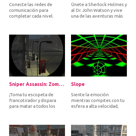
Conecte las redes de
Únete a Sherlock Holmes y
comunicación para
al Dr. John Watson y vive
completar cada nivel.
una de las aventuras más
Cuando conecta
increíbles de tu vida....
transmisores y receptore...
Sniper Assassin: Zombies
Slope
¡Toma tu escopeta de
Siente la emoción
francotirador y dispara
mientras compites con tu
para matar a todos los
esfera a alta velocidad,
zombies entrantes para
evita obstáculos y trata de
defendert...
no c...