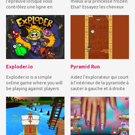
l'épreuve lorsque vous
mieux à la princesse frozen
contrôlez une ligne en
Elsa? Essayez les cheveux
mouvement et vous devez
longues et courts...
constam...
Exploder.io
Pyramid Run
Exploder.io is a simple
Aidez l'explorateur qui court
online game where you will
à l'intérieur de la pyramide à
be playing against players
sauter à gauche et à droite
on a server. It’s a ga...
en...