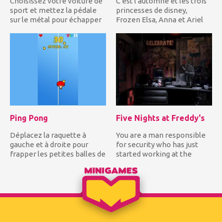
Choisissez votre voiture de
C'est l'automne et les trois
sport et mettez la pédale
princesses de disney,
sur le métal pour échapper
Frozen Elsa, Anna et Ariel
à la police qui est...
veulent s'habiller à...
Ping Pong
Five Nights at Freddy's
Déplacez la raquette à
You are a man responsible
gauche et à droite pour
for security who has just
frapper les petites balles de
started working at the
ping-pong blanches pour...
pizzeria Freddy which is...