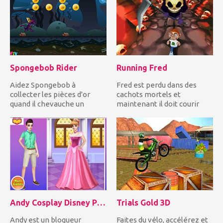
Spongebob Rider
Running Fred
Aidez Spongebob à
Fred est perdu dans des
collecter les pièces d'or
cachots mortels et
quand il chevauche un
maintenant il doit courir
dragon violet sous l'eau!
pour sa vie. Pouvez-vous l'...
Mais vo...
Andy Cosplay Disney Princesses
Trials Gold 3D
Andy est un blogueur
Faites du vélo, accélérez et