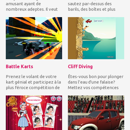
amusant ayant de
sautez par-dessus des
nombreux adeptes. Il veut
barils, des boîtes et plus
surprendre ses adeptes, il
d'obstacles impres...
va cospla...
Battle Karts
Cliff Diving
Prenez le volant de votre
Êtes-vous bon pour plonger
kart génial et participez à la
dans l'eau d'une falaise?
plus féroce compétition de
Mettez vos compétences
kart de combat d...
en plongée à l'épreuve...