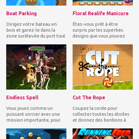
Boat Parking
Floral Realife Manicure
Dirigez votre bateau en
Êtes-vous prêt à être
bois et garez-le dans la
surpris par les superbes
zone surélevée du port tout
designs que vous pouvez
en évitant les autres e...
créer dans le jeu Floral Rea...
Endless Spell
Cut The Rope
Vous jouez comme un
Coupez la corde pour
puissant sorcier avec une
collecter toutes les étoiles
mission importante, pour
et donnez des bonbons à
fermer les trois portails
Om Nom pour compléter
prè...
chaq...