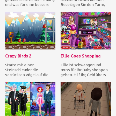
und was für eine bessere
Beseitigen Sie den Turm,
Idee, um ein neues...
indem Sie drei gleiche Far...
Crazy Birds 2
Ellie Goes Shopping
Starte mit einer
Ellie ist schwanger und
Steinschleuder die
muss für ihr Baby shoppen
verrückten Vögel auf die
gehen. Hilf ihr, Geld übers
Schweine, um sie ein für alle
Internet zu verdienen...
Mal zu tö...