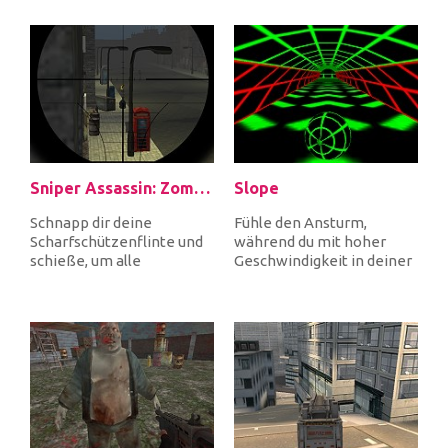
Sie Sender und Em...
Abenteuer deines Leb...
Sniper Assassin: Zombies
Slope
Schnapp dir deine
Fühle den Ansturm,
Scharfschützenflinte und
während du mit hoher
schieße, um alle
Geschwindigkeit in deiner
ankommenden Zombies
Sphäre fährst, weiche
zu töten, um dich zu...
Hindernissen...