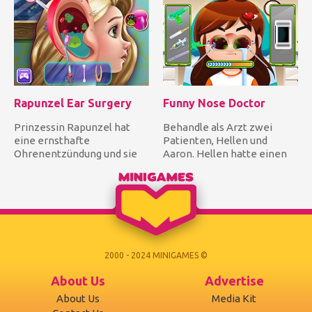
Rapunzel Ear Surgery
Funny Nose Doctor
Prinzessin Rapunzel hat
Behandle als Arzt zwei
eine ernsthafte
Patienten, Hellen und
Ohrenentzündung und sie
Aaron. Hellen hatte einen
braucht eine Operation.
Unfall, bei dem sie auf eine...
Seien Sie ih...
2000 - 2024 MINIGAMES ©
About Us
Advertise
About Us
Media Kit