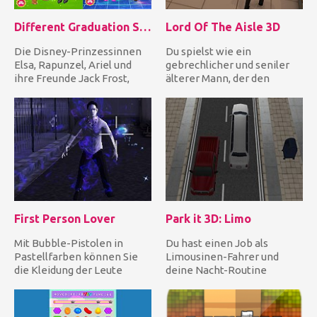
Different Graduation Season Fashion
Lord Of The Aisle 3D
Die Disney-Prinzessinnen
Du spielst wie ein
Elsa, Rapunzel, Ariel und
gebrechlicher und seniler
ihre Freunde Jack Frost,
älterer Mann, der den
Flynn, Eric absolvieren...
Durchgang in einem
Supermarktgang...
First Person Lover
Park it 3D: Limo
Mit Bubble-Pistolen in
Du hast einen Job als
Pastellfarben können Sie
Limousinen-Fahrer und
die Kleidung der Leute
deine Nacht-Routine
abschießen, während Sie
besteht darin, VIP
sich...
abzuholen und sie...