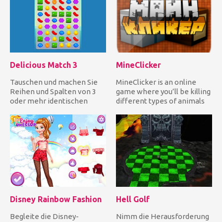
Delicious Match 3
MineClicker
Tauschen und machen Sie
MineClicker is an online
Reihen und Spalten von 3
game where you’ll be killing
oder mehr identischen
different types of animals
köstlichen Bonbons, um sie
and mining blocks....
f...
Disney Rainbow Fashion
Hell Golf
Begleite die Disney-
Nimm die Herausforderung