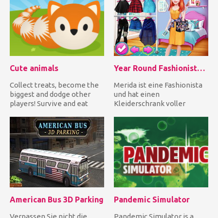
Cute animals
Year Round Fashionista: Merida
Collect treats, become the
Merida ist eine Fashionista
biggest and dodge other
und hat einen
players! Survive and eat
Kleiderschrank voller
everything you meet! Run...
stilvoller Outfits und tollen
Acces...
American Bus 3D Parking
Pandemic Simulator
Verpassen Sie nicht die
Pandemic Simulator is a