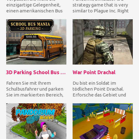
einzigartige Gelegenheit,
strategy game that is very
einen amerikanischen Bus
similar to Plague Inc. Right
zu fahren und dann zu par...
at the start you wil...
3D Parking School Bus Mania
War Point Drachal
Fahren Sie mit Ihrem
Du bist ein Soldat im
Schulbusfahrer und parken
tödlichen Point Drachal.
Sie im markierten Bereich,
Erforsche das Gebiet und
um die einzelnen Level zu...
nutze deine Waffe, um alle
a...