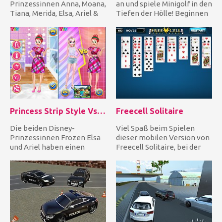
Prinzessinnen Anna, Moana,
an und spiele Minigolf in den
Tiana, Merida, Elsa, Ariel &
Tiefen der Hölle! Beginnen
Rapunzel und verkleide j...
Sie mit einfachen...
Princess Strip Style Vs Grid Style
Freecell Solitaire
Die beiden Disney-
Viel Spaß beim Spielen
Prinzessinnen Frozen Elsa
dieser mobilen Version von
und Ariel haben einen
Freecell Solitaire, bei der
Rivalen darüber, welcher
Sie sich keine Sorgen...
Stil bes...