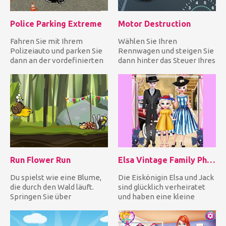
Police Parking Extreme
Motor Destruction
Fahren Sie mit Ihrem
Wählen Sie Ihren
Polizeiauto und parken Sie
Rennwagen und steigen Sie
dann an der vordefinierten
dann hinter das Steuer Ihres
Stelle, bevor die Zeit ab...
fantastischen Fahrzeugs,
um...
Run Flower Run
Elsa Vintage Family Photo
Du spielst wie eine Blume,
Die Eiskönigin Elsa und Jack
die durch den Wald läuft.
sind glücklich verheiratet
Springen Sie über
und haben eine kleine
Hindernisse, springen Sie
Tochter. Sie haben ein...
sog...