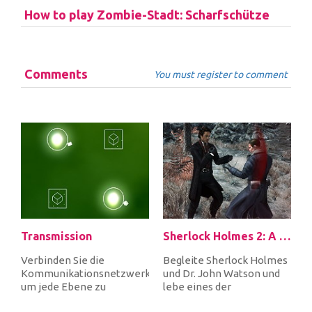
How to play Zombie-Stadt: Scharfschütze
Comments
You must register to comment
Transmission
Sherlock Holmes 2: A Game of Shadows Checkmate
Verbinden Sie die
Begleite Sherlock Holmes
Kommunikationsnetzwerke,
und Dr. John Watson und
um jede Ebene zu
lebe eines der
vervollständigen. Wenn
unglaublichsten