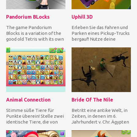
Pandorium BLocks
Uphill 3D
The game Pandorium
Erleben Sie das Fahren und
Blocks is a variation of the
Parken eines Pickup-Trucks
good old Tetris with its own
bergauf! Nutze deine
rules. The game is int...
fantastischen Fähigkeiten...
Animal Connection
Bride Of The Nile
Stimme süße Tiere für
Betritt eine antike Welt, in
Punkte überein! Stelle zwei
Zeiten, in denen im 6.
identische Tiere, die von
Jahrhundert v. Chr. Ägypten
mindestens 2 Seiten frei...
um Macht kämpfte und...