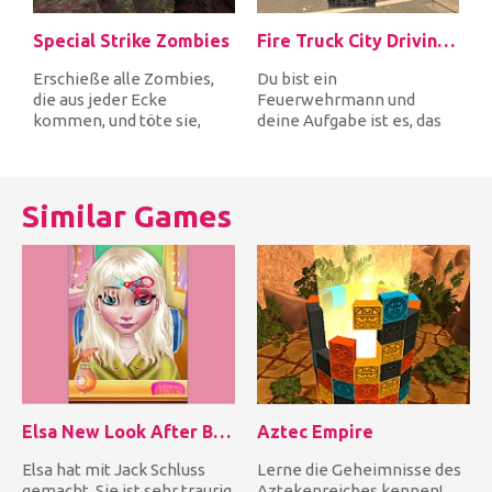
Special Strike Zombies
Fire Truck City Driving Sim
Erschieße alle Zombies,
Du bist ein
die aus jeder Ecke
Feuerwehrmann und
kommen, und töte sie,
deine Aufgabe ist es, das
bevor sie dich als erstes
Feuerwehrauto schnell
erwischen...
durch die Stadt zu fah...
Similar Games
Elsa New Look After Breakup
Aztec Empire
Elsa hat mit Jack Schluss
Lerne die Geheimnisse des
gemacht. Sie ist sehr traurig
Aztekenreiches kennen!