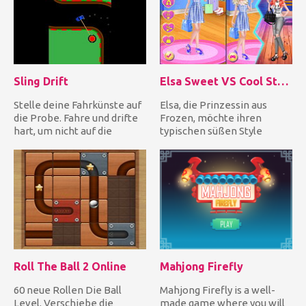
Sling Drift
Elsa Sweet VS Cool Style
Stelle deine Fahrkünste auf
Elsa, die Prinzessin aus
die Probe. Fahre und drifte
Frozen, möchte ihren
hart, um nicht auf die
typischen süßen Style
Straßenseite zu stoße...
überarbeiten! Kannst du ihr
dab...
Roll The Ball 2 Online
Mahjong Firefly
60 neue Rollen Die Ball
Mahjong Firefly is a well-
Level. Verschiebe die
made game where you will