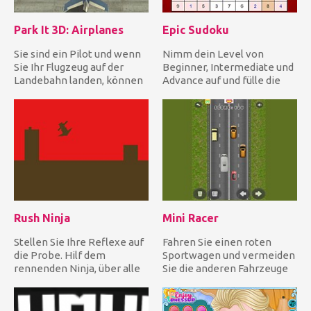
Park It 3D: Airplanes
Epic Sudoku
Sie sind ein Pilot und wenn
Nimm dein Level von
Sie Ihr Flugzeug auf der
Beginner, Intermediate und
Landebahn landen, können
Advance auf und fülle die
Sie es auf dem vordefi...
leeren Felder mit den
fehle...
Rush Ninja
Mini Racer
Stellen Sie Ihre Reflexe auf
Fahren Sie einen roten
die Probe. Hilf dem
Sportwagen und vermeiden
rennenden Ninja, über alle
Sie die anderen Fahrzeuge
Hindernisse zu springen,...
so lange wie möglich und
w...