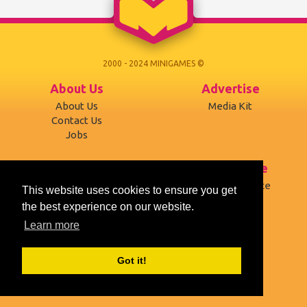
2000 - 2024 MINIGAMES ©
About Us
Advertise
About Us
Media Kit
Contact Us
Jobs
Support
Terms of use
Developers
Terms of Service
This website uses cookies to ensure you get
Affiliates
Privacy Policy
the best experience on our website.
Mobile version
Cookies
Learn more
Social
Got it!