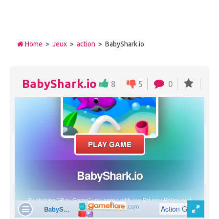
Home
>
Jeux
>
action
> BabyShark.io
BabyShark.io
8
5
0