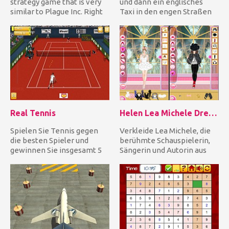
strategy game that is very
und dann ein englisches
similar to Plague Inc. Right
Taxi in den engen Straßen
at the start you wil...
von London zu parken? Wä...
Real Tennis
Helen Lea Michele Dress Up
Spielen Sie Tennis gegen
Verkleide Lea Michele, die
die besten Spieler und
berühmte Schauspielerin,
gewinnen Sie insgesamt 5
Sängerin und Autorin aus
Spiele, um den Pokal zu
den USA! Als ihr Fashio...
gew...