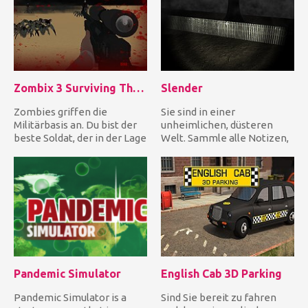
Zombix 3 Surviving The Desert
Slender
Zombies griffen die
Sie sind in einer
Militärbasis an. Du bist der
unheimlichen, düsteren
beste Soldat, der in der Lage
Welt. Sammle alle Notizen,
ist, die Horden von Z...
um deine Quest
abzuschließen und...
Pandemic Simulator
English Cab 3D Parking
Pandemic Simulator is a
Sind Sie bereit zu fahren