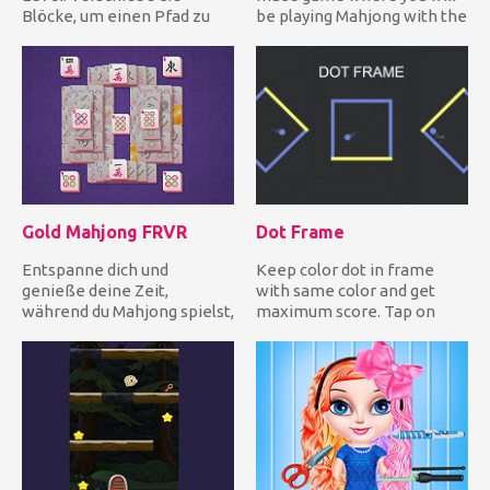
Blöcke, um einen Pfad zu
be playing Mahjong with the
erstellen, der den Ball vom
classic settings. The...
S...
Gold Mahjong FRVR
Dot Frame
Entspanne dich und
Keep color dot in frame
genieße deine Zeit,
with same color and get
während du Mahjong spielst,
maximum score. Tap on
wo immer du bist! Füge zwei
screen to rotate frame,
iden...
avoid...