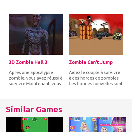
échappés de la prison au
d'inhiber les hordes...
bord...
3D Zombie Hell 3
Zombie Can't Jump
Après une apocalypse
Aidez le couple à survivre
zombie, vous avez réussi à
à des hordes de zombies.
survivre Maintenant, vous
Les bonnes nouvelles sont
vous demandez à travers
que les zombies ne peu...
le...
Similar Games