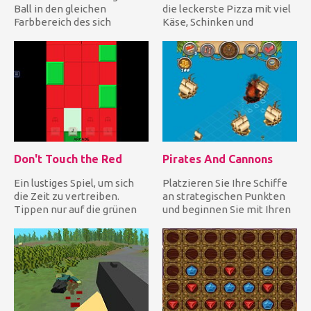
Ball in den gleichen
die leckerste Pizza mit viel
Farbbereich des sich
Käse, Schinken und
bewegenden Kreises, um
frischem Gemüse. Hacken
die Diamant...
Si...
Don't Touch the Red
Pirates And Cannons
Ein lustiges Spiel, um sich
Platzieren Sie Ihre Schiffe
die Zeit zu vertreiben.
an strategischen Punkten
Tippen nur auf die grünen
und beginnen Sie mit Ihren
Fliesen und vermeide e...
Kanonen, Dynamit un...