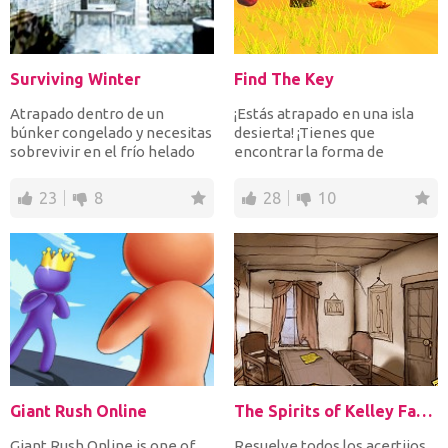
Surviving Winter
Find The Key
Atrapado dentro de un
¡Estás atrapado en una isla
búnker congelado y necesitas
desierta! ¡Tienes que
sobrevivir en el frío helado
encontrar la forma de
durante 6 días enter...
escapar de este lugar y regr...
23
8
28
10
Giant Rush Online
The Spirits of Kelley Family
Giant Rush Online is one of
Resuelve todos los acertijos