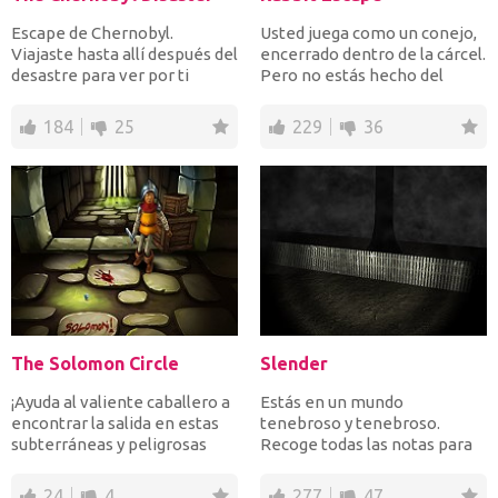
Escape de Chernobyl.
Usted juega como un conejo,
Viajaste hasta allí después del
encerrado dentro de la cárcel.
desastre para ver por ti
Pero no estás hecho del
mismo qué radiación ha...
material que pued...
184
25
229
36
The Solomon Circle
Slender
¡Ayuda al valiente caballero a
Estás en un mundo
encontrar la salida en estas
tenebroso y tenebroso.
subterráneas y peligrosas
Recoge todas las notas para
mazmorras! Res...
completar tu búsqueda y
escapar...
24
4
277
47