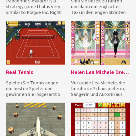
Pandemic Simulator is a
Sind Sie bereit zu fahren
strategy game that is very
und dann ein englisches
similar to Plague Inc. Right
Taxi in den engen Straßen
at the start you wil...
von London zu parken? Wä...
Real Tennis
Helen Lea Michele Dress Up
Spielen Sie Tennis gegen
Verkleide Lea Michele, die
die besten Spieler und
berühmte Schauspielerin,
gewinnen Sie insgesamt 5
Sängerin und Autorin aus
Spiele, um den Pokal zu
den USA! Als ihr Fashio...
gew...