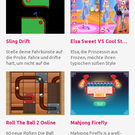
Sling Drift
Elsa Sweet VS Cool Style
Stelle deine Fahrkünste auf
Elsa, die Prinzessin aus
die Probe. Fahre und drifte
Frozen, möchte ihren
hart, um nicht auf die
typischen süßen Style
Straßenseite zu stoße...
überarbeiten! Kannst du ihr
dab...
Roll The Ball 2 Online
Mahjong Firefly
60 neue Rollen Die Ball
Mahjong Firefly is a well-