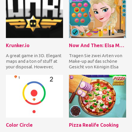
Krunker.io
Now And Then: Elsa Makeup
A great game in 3D. Elegant
Tragen Sie zwei Arten von
maps and a ton of stuff at
Make-up auf das schöne
your disposal. However,
Gesicht von Königin Elsa
grab your headphones,...
auf. Beginnen Sie mit ein...
Color Circle
Pizza Realife Cooking