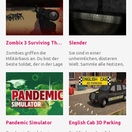
Zombix 3 Surviving The Desert
Slender
Zombies griffen die
Sie sind in einer
Militärbasis an. Du bist der
unheimlichen, düsteren
beste Soldat, der in der Lage
Welt. Sammle alle Notizen,
ist, die Horden von Z...
um deine Quest
abzuschließen und...
Pandemic Simulator
English Cab 3D Parking