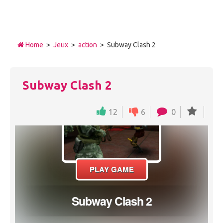
Home
>
Jeux
>
action
> Subway Clash 2
Subway Clash 2
12
6
0