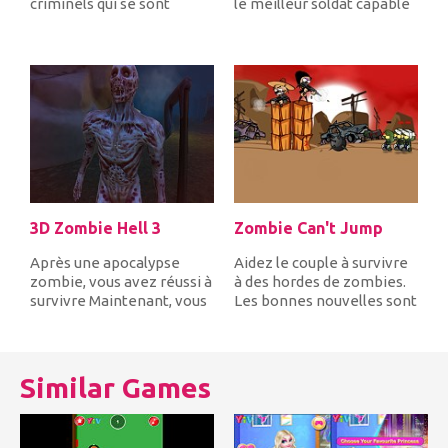
criminels qui se sont
le meilleur soldat capable
échappés de la prison au
d'inhiber les hordes...
bord...
3D Zombie Hell 3
Zombie Can't Jump
Après une apocalypse
Aidez le couple à survivre
zombie, vous avez réussi à
à des hordes de zombies.
survivre Maintenant, vous
Les bonnes nouvelles sont
vous demandez à travers
que les zombies ne peu...
le...
Similar Games