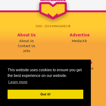
eine Kreuzung zu l...
2000 - 2024 MINIGAMES ©
About Us
Advertise
About Us
Media Kit
Contact Us
Jobs
Support
Terms of use
Developers
Terms of Service
This website uses cookies to ensure you get
Affiliates
Privacy Policy
the best experience on our website.
Mobile version
Cookies
Learn more
Social
Got it!