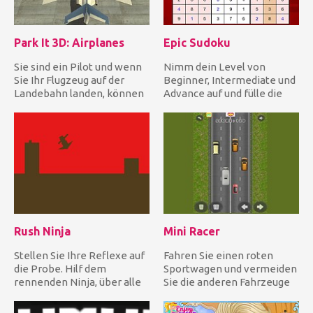
Park It 3D: Airplanes
Epic Sudoku
Sie sind ein Pilot und wenn
Nimm dein Level von
Sie Ihr Flugzeug auf der
Beginner, Intermediate und
Landebahn landen, können
Advance auf und fülle die
Sie es auf dem vordefi...
leeren Felder mit den
fehle...
Rush Ninja
Mini Racer
Stellen Sie Ihre Reflexe auf
Fahren Sie einen roten
die Probe. Hilf dem
Sportwagen und vermeiden
rennenden Ninja, über alle
Sie die anderen Fahrzeuge
Hindernisse zu springen,...
so lange wie möglich und
w...