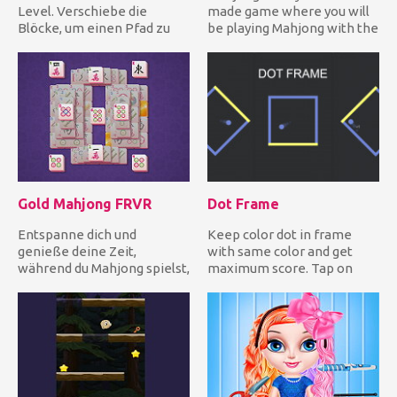
Level. Verschiebe die
made game where you will
Blöcke, um einen Pfad zu
be playing Mahjong with the
erstellen, der den Ball vom
classic settings. The...
S...
Gold Mahjong FRVR
Dot Frame
Entspanne dich und
Keep color dot in frame
genieße deine Zeit,
with same color and get
während du Mahjong spielst,
maximum score. Tap on
wo immer du bist! Füge zwei
screen to rotate frame,
iden...
avoid...