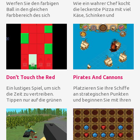
Werfen Sie den farbigen
Wie ein wahrer Chef kocht
Ball in den gleichen
die leckerste Pizza mit viel
Farbbereich des sich
Käse, Schinken und
bewegenden Kreises, um
frischem Gemüse. Hacken
die Diamant...
Si...
Don't Touch the Red
Pirates And Cannons
Ein lustiges Spiel, um sich
Platzieren Sie Ihre Schiffe
die Zeit zu vertreiben.
an strategischen Punkten
Tippen nur auf die grünen
und beginnen Sie mit Ihren
Fliesen und vermeide e...
Kanonen, Dynamit un...