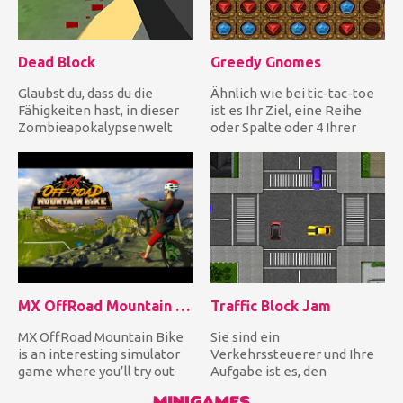
Dead Block
Greedy Gnomes
Glaubst du, dass du die
Ähnlich wie bei tic-tac-toe
Fähigkeiten hast, in dieser
ist es Ihr Ziel, eine Reihe
Zombieapokalypsenwelt
oder Spalte oder 4 Ihrer
der ersten Person zu überl...
Edelsteine zu bilde...
MX OffRoad Mountain Bike
Traffic Block Jam
MX OffRoad Mountain Bike
Sie sind ein
is an interesting simulator
Verkehrssteuerer und Ihre
game where you’ll try out
Aufgabe ist es, den
riding a bike. You w...
gesamten Verkehr durch