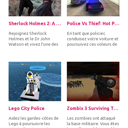
Sherlock Holmes 2: A Game of Shadows Checkmate
Police Vs Thief: Hot Pursuit
Rejoignez Sherlock
En tant que policier,
Holmes et le Dr John
conduisez votre voiture et
Watson et vivez l'une des
poursuivez ces voleurs de
aventures les plus
voitures. Ne laissez pers...
incroyables...
Lego City Police
Zombix 3 Surviving The Desert
Aidez les gardes-côtes de
Les zombies ont attaqué
Lego à poursuivre les
la base militaire. Vous êtes