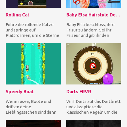
Rolling Cat
Baby Elsa Hairstyle Design
Führe die rollende Katze
Baby Elsa beschloss, ihre
und springe auf
Frisur zu ändern. Sei ihr
Plattformen, um die Sterne
Friseur und gib ihr den
zu sammeln und die
innovativsten Haarschnit...
Ausgangstür z...
Speedy Boat
Darts FRVR
Wenn rasen, Boote und
Wirf Darts auf das Dartbrett
driften deine
und akzeptiere die
Lieblingssachen sind dann
klassischen Regeln um die
bietet dieses Spiel alle drei
Ballons und Bomben für
gleichz...
zus...