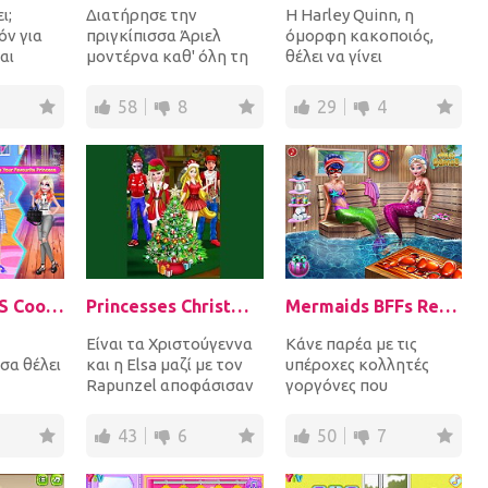
ι;
Διατήρησε την
Η Harley Quinn, η
όν για
πριγκίπισσα Άριελ
όμορφη κακοποιός,
αι
μοντέρνα καθ' όλη τη
θέλει να γίνει
διάρκεια του χρόνου! Η
πριγκίπισσα! Ντύσε την
κίπισσα
μόδα είναι ένας
με ρούχα και αξεσουάρ
58
8
29
4
τρόπος...
της...
Elsa Sweet VS Cool Style
Princesses Christmas Family Date
Mermaids BFFs Realife Sauna
Είναι τα Χριστούγεννα
Κάνε παρέα με τις
σα θέλει
και η Elsa μαζί με τον
υπέροχες κολλητές
Rapunzel αποφάσισαν
γοργόνες που
να προσκαλέσουν τους
αποφάσισαν να
υλ της!
φίλους τους στ...
χαλαρώσουν στη
43
6
50
7
βοη...
σάουνα μαζί! Επίλεξε τ...