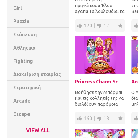
πριγκίπισσα Έλσα
της
Girl
αγαπά τα λουλούδια, τα
Bar
πραγματικά, στη
κα
Puzzle
διακόσμηση και στα
κο
120
12
φορέματα! Κάτ...
και
Σκόπευση
Αθλητικά
Fighting
Διαχείριση εταιρίας
Princess Charm School Bffs
Στρατηγική
Βοήθησε την Μπάρμπι
Ο A
και τις κολλητές της να
δι
Arcade
διαλέξουν παρόμοια
μπ
ρούχα, παπούτσια και
πο
Escape
αξεσουάρ σε υπέρ...
Θέλ
160
18
οπα
VIEW ALL