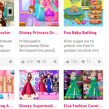
octor
Disney Princess Dress Store
Pou Baby Bathing
ράπευσε
Η Παγωμένη
Είναι η ώρα για το
την
πριγκίπισσα Έλσα
μπάνιο του Pou! Η
 Ααρών.
λειτουργεί ένα μαγαζί
μητέρα του είναι στη
α
με ρούχα και οι
δουλειά και τον άφησε
πελάτισσές της είναι
μαζί σου για να τον...
269
38
106
15
βασιλικής κα...
Elsa Commuting Accident
Disney Supermodel Fashion Show 1
Elsa Fashion Cover Makeover