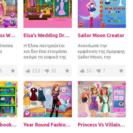
Goldie Princess Wardrobe Cleaning
Elsa's Wedding Dress
Sailor Moon Creator
ίπισσα
Η Έλσα παντρεύεται
Ανανέωσε την
α
και δεν έχει ετοιμάσει
εμφάνιση της όμορφης
ακόμα το νυφικό της
Sailor Moon, την
φόρεμα. Είναι η
σούπερ ηρωίδα που
 Πρώτα
τελευταία στιγμή.
είναι τόσο ισχυρή που
5
253
32
55
7
οι...
Μπορ...
μπορεί ν...
Autumn Lookbook Fashion
Year Round Fashionista: Belle
Princess Vs Villains Selfie Contest