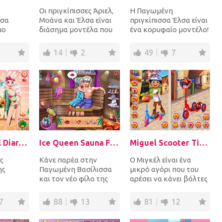
Οι πριγκίπισσες Άριελ,
Η Παγωμένη
λσα
Μοάνα και Έλσα είναι
πριγκίπισσα Έλσα είναι
μο
διάσημα μοντέλα που
ένα κορυφαίο μοντέλο!
 στη
συμμετέχουν στις
Είναι τόσο δημοφιλής
ι
καλύτερες επιδείξε...
που πρέπει να ποζάρει...
14
2
49
7
νατά
Disney Travel Diaries: Greece
Ice Queen Sauna Flirting
Miguel Scooter Time
ς
Κάνε παρέα στην
Ο Μιγκέλ είναι ένα
ης
Παγωμένη Βασίλισσα
μικρό αγόρι που του
και τον νέο φίλο της
αρέσει να κάνει βόλτες
 Έλσα
στη σάουνα! Ξεκίνησε
με το σκούτερ του
ς
βοηθώντας την να
όποτε μπορεί. Ντύσε...
7
88
13
81
12
τ...
προετο...