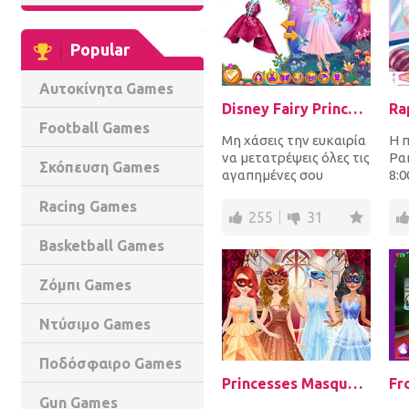
Popular
Αυτοκίνητα Games
Disney Fairy Princesses
Football Games
Μη χάσεις την ευκαιρία
Η 
να μετατρέψεις όλες τις
Ρα
Σκόπευση Games
αγαπημένες σου
8:0
πριγκίπισσες της
ημ
Racing Games
Disney σε νεράϊδες....
προ
255
31
μ...
Basketball Games
Ζόμπι Games
Ντύσιμο Games
Ποδόσφαιρο Games
Princesses Masquerade Party
Gun Games