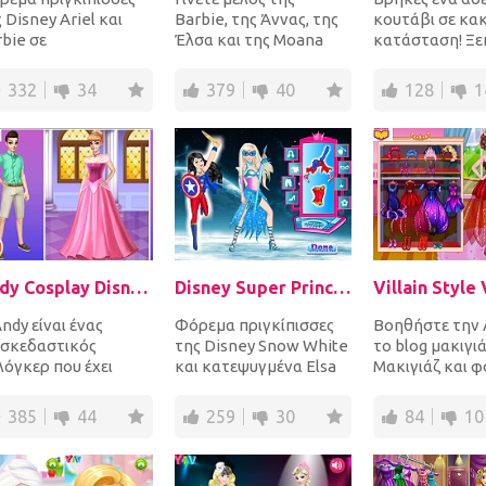
 Disney Ariel και
Barbie, της Άννας, της
κουτάβι σε κα
bie σε
Έλσα και της Moana
κατάσταση! Ξε
ταπληκτικά
στα καταστήματα για
δίνοντας στο
στούμια superhero
ρούχα, παπούτσια,
ταλαιπωρημέν
332
34
379
40
128
1
 αξεσουάρ με...
καπ...
ένα ωραίο ζε...
Andy Cosplay Disney Princesses
Disney Super Princess 2
ndy είναι ένας
Φόρεμα πριγκίπισσες
Βοηθήστε την A
ασκεδαστικός
της Disney Snow White
το blog μακιγιά
λόγκερ που έχει
και κατεψυγμένα Elsa
Μακιγιάζ και 
λλούς οπαδούς.
σε εκπληκτικά
μέχρι 3 μοντέλ
ει να εκπλήξει τους
κοστούμια superhero
πριγκίπισσα και.
385
44
259
30
84
10
δούς τ...
και...