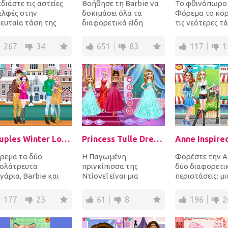
διάστε τις αστείες
Βοήθησε τη Barbie να
Το φθινόπωρο 
ελφές στην
δοκιμάσει όλα τα
Φόρεμα το κορ
λευταία τάση της
διαφορετικά είδη
τις νεότερες τά
δας, τα φορέματα
μόδας που
μόδας. Επιλέξτ
αλονιών. Εκτός από
συναντήθηκε στο
περιστασιακή...
267
34
651
83
117
1
φορ...
Tumblr. Φορέστε την...
Couples Winter Looks
Princess Tulle Dress Art Photo
ρεμα τα δύο
Η Παγωμένη
Φορέστε την A
ιολάτρευτα
πριγκίπισσα της
δύο διαφορετι
γάρια, Barbie και
Ντίσνεϊ είναι μια
περιστάσεις: μ
, Elsa και Jack, για
fashionista! Η
και άνετη ματιά
χειμώνα. Επιλέξτε
τελευταία τάση της
βγείτε μαζί της.
177
23
61
8
196
2
τό,...
μόδας είναι τα φορέμ...