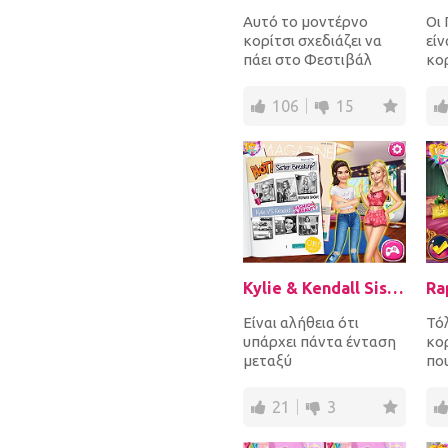
Αυτό το μοντέρνο
Οι
κορίτσι σχεδιάζει να
είν
πάει στο Φεστιβάλ
κορ
Μουσικής και Τέχνης
δύο
Κοατσέλα! Δώσε στυλ
μόδ
106
15
στα...
Kylie & Kendall Sisters Breakup
Είναι αλήθεια ότι
Τόλ
υπάρχει πάντα ένταση
κο
μεταξύ
που
ανταγωνιστικών
δη
αδελφών! Σκέψου τις
πα
21
3
παγκοσμίου φήμης α...
την