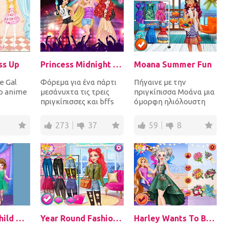
ss Up
Princess Midnight Party
Moana Summer Fun
e Gal
Φόρεμα για ένα πάρτι
Πήγαινε με την
ο anime
μεσάνυχτα τις τρεις
πριγκίπισσα Μοάνα μια
πριγκίπισσες και bffs
όμορφη ηλιόλουστη
meko
Jasmine, Ariel και
μέρα στο νησί της και
κορίτσι
Rapunzel όπου τα κ...
διασκεδάστε!
273
37
59
8
Βελτίωσε...
Elsa Parent Child Outfit Collection
Year Round Fashionista: Ariel
Harley Wants To Become a Princess