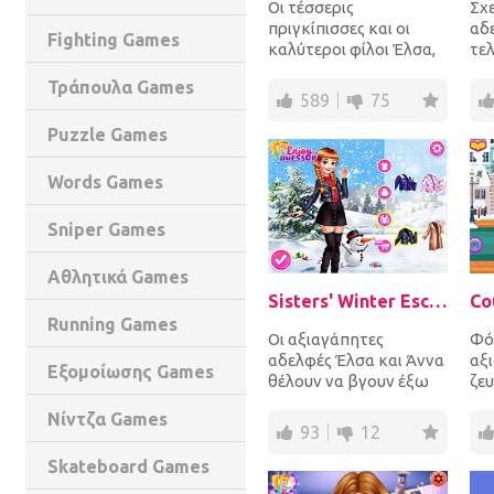
Οι τέσσερις
Σχε
πριγκίπισσες και οι
αδ
Fighting Games
καλύτεροι φίλοι Έλσα,
τε
Άννα, Μωάνα και Αριέλ
μό
Τράπουλα Games
έχουν πάρτι
μπ
589
75
μεταμφίεσης...
τα 
Puzzle Games
Words Games
Sniper Games
Αθλητικά Games
Sisters' Winter Escape
Running Games
Οι αξιαγάπητες
Φό
αδελφές Έλσα και Άννα
αξ
Εξομοίωσης Games
θέλουν να βγουν έξω
ζευ
σε ένα ζεστό μέρος για
Ken
Νίντζα Games
το χειμώνα. Επίλεξε...
το 
93
12
ζεσ
Skateboard Games