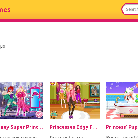
mes
ιμο
Disney Super Princess 1
Princesses Edgy Fashion
ρεμα πριγκίπισσες
Γίνετε μέλος της
Βρήκες ένα αδ