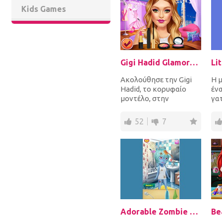
Kids Games
Gigi Hadid Glamorous Lifestyle
Ακολούθησε την Gigi
Η 
Hadid, το κορυφαίο
έν
μοντέλο, στην
γα
πολυάσχολη ζωή της
σήμ
όπου πάτε μαζί σε
κα
52
7
διάφορα μ...
σκο
Adorable Zombie Girl