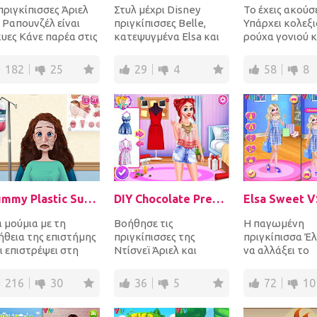
πριγκίπισσες Άριελ
Στυλ μέχρι Disney
Το έχεις ακούσε
 Ραπουνζέλ είναι
πριγκίπισσες Belle,
Υπάρχει κολεξι
υες Κάνε παρέα στις
κατεψυγμένα Elsa και
ρούχα γονιού κ
ο αξιαγάπητες
Rapunzel για ένα τρελό
παιδιού και η
λητές! Κανόνισε...
ροκ αστέρων με θέμ...
Παγωμένη πριγ
182
25
29
4
58
8
μαζί με...
Mummy Plastic Surgery
DIY Chocolate Present
 μούμια με τη
Βοήθησε τις
Η παγωμένη
ήθεια της επιστήμης
πριγκίπισσες της
πριγκίπισσα Έλ
ι επιστρέψει στη
Ντίσνεϊ Άριελ και
να αλλάξει το
ή! Αποδέξου την
Ραπουνζέλ να
συνηθισμένο
όκληση να κάνεις
προετοιμάσουν
χαριτωμένο στ
216
30
36
5
72
10
...
σοκολατένιο γλυκό για
Μπορείς να την 
το...