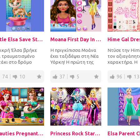
Little Elsa Save Stray Cat
Moana First Day In New York
Hime Gal Dre
μικρή Έλσα βρήκε
Η πριγκίπισσα Μοάνα
Ντύσε την Him
α τραυματισμένο
έχει ταξιδέψει στη Νέα
τον αξιαγάπητ
τάκι στο δρόμο
Υόρκη! Η πρώτη της
χαρακτήρα. Η
ερα. Δεν υπάρχει
μέρα περιλαμβάνει
Tachikawa Hi
μία αμφιβολία,
ψώνια! Ξεκίνησε με...
είναι ένα απλό 
74
10
37
5
96
13
πεύει...
γυμνασ...
Beauties Pregnant BFFs
Princess Rock Star Party