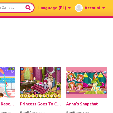
Language
(EL)
Account
Princess' Pup Rescue
Princess Goes To Charm School
Anna's Snapchat
έσποτο
Βοηθήστε την
Βοήθησε την