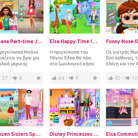
Moana Part-time Job Choice
Elsa Happy Time In Zoo
Funny Nose D
πριγκίπισσα Μοάνα
Η πριγκίπισσα του
Ως γιατρός θε
ιάζεται να βρει μια
Πάγου Έλσα θα πάει
δύο ασθενείς, 
υλειά μερικής
στο ζωολογικό κήπο.
Ελένη και τον
ασχόλησης, αλλά
Πρώτα ντύσε την και
Η Ελένη είχε έν
αι μπερδεμένη για τ...
όταν θα είναι στο
ατύχημα αφού
57
8
64
9
85
12
ζωολ...
γλίστρησε...
Frozen Sisters Sporty Style
Disney Princesses Autumn Outing