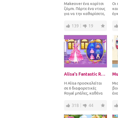
Makeover ένα κορίτσι
Οι 
ζόμπι. Πάρτε ένα ντους
και
για να την καθαρίσετε,
έγκ
να εφαρμόσετε ένα
δυ
τέλειο μακιγιάζ...
κολ
139
19
Alisa's Fantastic Royal Ball
Η Alisa προσκαλείται
Μια
σε 6 διαφορετικές
βο
Royal μπάλες, καθένα
έχε
από τα οποία έχει το
ζω
δικό της θέμα. Είνα...
πρ
318
44
την