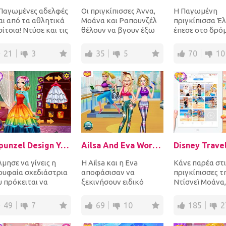
 Παγωμένες αδελφές
Οι πριγκίπισσες Άννα,
Η Παγωμένη
αι από τα αθλητικά
Μοάνα και Ραπουνζέλ
πριγκίπισσα Έ
ίτσια! Ντύσε και τις
θέλουν να βγουν έξω
έπεσε στο δρό
 σε ένα σπορ στυλ
και να απολαύσουν τον
καθώς πήγαινε
ας και τ...
όμορφο φθινοπωρ...
δουλειά της κα
21
3
35
5
70
10
χτύπησε τα γό
της...
Rapunzel Design Your Rainbow Dress
Ailsa And Eva Workout Buddies
μησε να γίνεις η
Η Ailsa και η Eva
Κάνε παρέα στι
ρυφαία σχεδιάστρια
αποφάσισαν να
πριγκίπισσες τ
 πρόκειται να
ξεκινήσουν ειδικό
Ντίσνεϊ Μοάνα,
μιουργήσει ένα
φόρο κατανάλωσης
Ραπουνζέλ και
νέμορφο φόρεμα για
στο γυμναστήριο και
στις πολυτελεί
49
7
69
10
185
2
...
να ακολουθήσο...
διακοπές τους σ