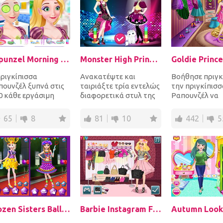
Rapunzel Morning Makeup Fashion
Monster High Princess Fashion Mix
πριγκίπισσα
Ανακατέψτε και
Βοήθησε πριγκ
πουνζέλ ξυπνά στις
ταιριάξτε τρία εντελώς
την πριγκίπισσ
0 κάθε εργάσιμη
διαφορετικά στυλ της
Ραπουνζέλ να
έρα! Βοήθησέ την να
μόδας: Draculaura από
καθαρίσει την
ετοιμαστεί για μια
Monster High, Barbi...
ντουλάπα της.
65
8
81
10
442
5
πάρτε όλα τα στ
Frozen Sisters Balloon Dress Look
Barbie Instagram Fashion Challenge