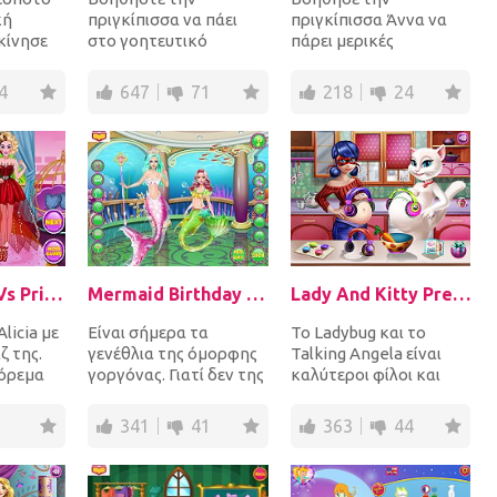
κή
πριγκίπισσα να πάει
πριγκίπισσα Άννα να
κίνησε
στο γοητευτικό
πάρει μερικές
σχολείο βρίσκοντας τα
πανέμορφες
ο ζώο
κρυμμένα αντικείμενα
φωτογραφίες της για
4
647
71
218
24
γύρω από...
να τις ανεβάσει στο
Sna...
Villain Style Vs Princess Style
Mermaid Birthday Makeover
Lady And Kitty Pregnant BFFs
licia με
Είναι σήμερα τα
Το Ladybug και το
ζ της.
γενέθλια της όμορφης
Talking Angela είναι
φόρεμα
γοργόνας. Γιατί δεν της
καλύτεροι φίλοι και
α σε
δίνεις τέλειο makeover;
απλά συνέβησαν και οι
..
Σχεδιάστε την κ...
δύο έγκυες. Περάστε...
341
41
363
44