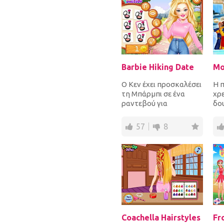
Barbie Hiking Date
Ο Κεν έχει προσκαλέσει
Η 
τη Μπάρμπι σε ένα
χρε
ραντεβού για
δο
πεζοπορία και θέλει να
απ
είναι σούπερ η
είν
57
8
εμφάνισ...
Coachella Hairstyles