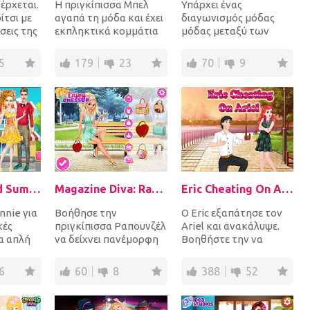
έρχεται.
Η πριγκίπισσα Μπελ
Υπάρχει ένας
ίτσι με
αγαπά τη μόδα και έχει
διαγωνισμός μόδας
σεις της
εκπληκτικά κομμάτια
μόδας μεταξύ των
ε μια
στη ντουλάπα της!
πριγκιπισσών της
Δημιούργησε μια όμο...
Ντίσνεϊ και των
5
179
23
70
9
κακοποιών! Ντύσε π...
Anne Inspired Summer Fashion
Magazine Diva: Rapunzel
Eric Cheating On Ariel
nnie για
Βοήθησε την
Ο Eric εξαπάτησε τον
κές
πριγκίπισσα Ραπουνζέλ
Ariel και ανακάλυψε.
ια απλή
να δείχνει πανέμορφη
Βοηθήστε την να
 για να
κάθε μέρα από τότε
συσκευάσει τα
..
που οι παπαράτσι την
πράγματα της και στη
6
60
8
388
52
κυνη...
συνέχει...