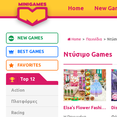
Home
New Ga
NEW GAMES
Home
>
Παιχνίδια
> Ντύσ
BEST GAMES
Ντύσιμο Games
FAVORITES
Top 12
Action
Πλατφόρμες
Elsa's Flower Fashion
Racing
Η Παγωμένη
Φό