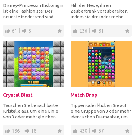
Disney-Prinzessin Eiskönigin
Hilf der Hexe, ihren
ist eine Fashionista! Der
Zaubertrank vorzubereiten,
neueste Modetrend sind
indem sie drei oder mehr
Tüllkleider und sie be...
Zutaten zusammenbringt,
wäh...
61
8
236
31
Crystal Blast
Match Drop
Tauschen Sie benachbarte
Tippen oder klicken Sie auf
Kristalle aus, um eine Linie
eine Gruppe von 3 oder mehr
von 3 oder mehr gleichen
identischen Diamanten, um
Kristallen zu bilden,...
sie abzuwerfen, wä...
136
18
430
57