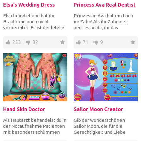
Elsa's Wedding Dress
Princess Ava Real Dentist
Elsa heiratet und hat ihr
Prinzessin Ava hat ein Loch
Brautkleid noch nicht
im Zahn! Als ihr Zahnarzt
vorbereitet. Es ist der letzte
liegt es an dir, ihr das
Moment. Können Sie ih...
perfekte Lächeln zu...
253
32
71
9
Hand Skin Doctor
Sailor Moon Creator
Als Hautarzt behandelst du in
Gib der wunderschönen
der Notaufnahme Patienten
Sailor Moon, die für die
mit besonders schlimmen
Gerechtigkeit und Liebe
Handinfektionen. Be...
gegen das Böse kämpft, ein