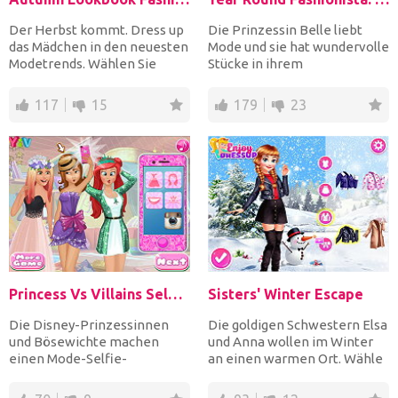
Der Herbst kommt. Dress up
Die Prinzessin Belle liebt
das Mädchen in den neuesten
Mode und sie hat wundervolle
Modetrends. Wählen Sie
Stücke in ihrem
einen lässigen Look od...
Kleiderschrank. Erschaffe e...
117
15
179
23
Princess Vs Villains Selfie Contest
Sisters' Winter Escape
Die Disney-Prinzessinnen
Die goldigen Schwestern Elsa
und Bösewichte machen
und Anna wollen im Winter
einen Mode-Selfie-
an einen warmen Ort. Wähle
Wettbewerb! Ziehe zuerst
zuerst die süßest...
die Prinz...