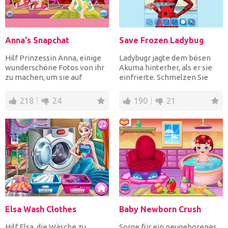
Anna's Snapchat
Save Frozen Ladybug
Hilf Prinzessin Anna, einige
Ladybugr jagte dem bösen
wunderschöne Fotos von ihr
Akuma hinterher, als er sie
zu machen, um sie auf
einfrierte. Schmelzen Sie
Snapchat hochzuladen....
zuerst das Eis und be...
218
24
190
21
Elsa Wash Clothes
Baby Newborn Crush
Hilf Elsa, die Wäsche zu
Sorge für ein neugeborenes