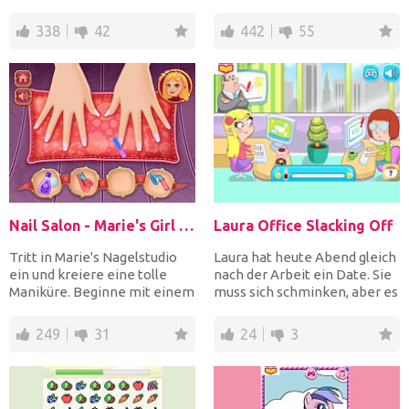
ihn zu rasie...
alle Gegenstände a...
338
42
442
55
Nail Salon - Marie's Girl Games
Laura Office Slacking Off
Tritt in Marie's Nagelstudio
Laura hat heute Abend gleich
ein und kreiere eine tolle
nach der Arbeit ein Date. Sie
Maniküre. Beginne mit einem
muss sich schminken, aber es
Nagel und Hand...
gibt viele L...
249
31
24
3