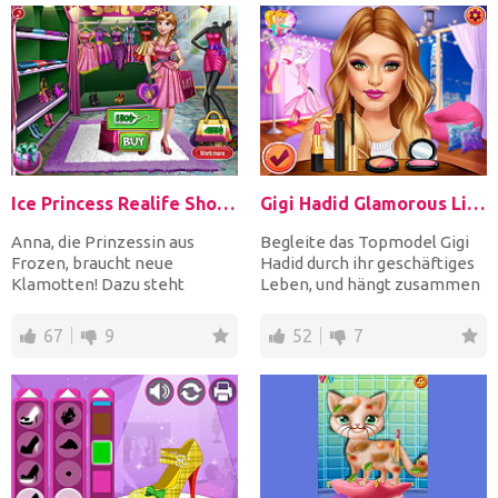
Ice Princess Realife Shopping
Gigi Hadid Glamorous Lifestyle
Anna, die Prinzessin aus
Begleite das Topmodel Gigi
Frozen, braucht neue
Hadid durch ihr geschäftiges
Klamotten! Dazu steht
Leben, und hängt zusammen
zuallererst ein Shopping-Trip
an verschiedenen...
a...
67
9
52
7