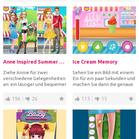
Anne Inspired Summer Fashion
Ice Cream Memory
Ziehe Annie für zwei
Sehen Sie ein Bild mit einem
verschiedene Gelegenheiten
Eis für ein paar Sekunden und
an: ein lässiger und bequemer
machen Sie dann die genaue
Look zum Ausgehen mit...
Eiscreme mit I...
196
26
113
15