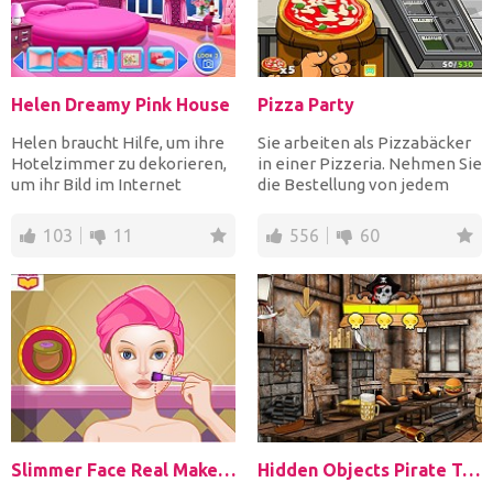
Helen Dreamy Pink House
Pizza Party
Helen braucht Hilfe, um ihre
Sie arbeiten als Pizzabäcker
Hotelzimmer zu dekorieren,
in einer Pizzeria. Nehmen Sie
um ihr Bild im Internet
die Bestellung von jedem
hochzuladen. Erstell...
Kunden entgegen,...
103
11
556
60
Slimmer Face Real Makeup
Hidden Objects Pirate Treasure