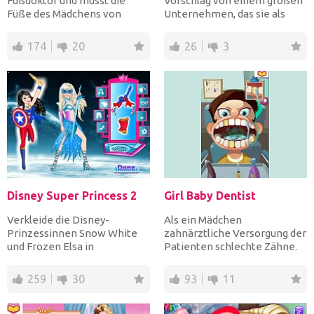
Fußdoktor und musst die
Vorschlag von einem großen
Füße des Mädchens von
Unternehmen, das sie als
Bazillen, Bakterien und Pi...
exklusives Handmo...
174
20
26
3
Disney Super Princess 2
Girl Baby Dentist
Verkleide die Disney-
Als ein Mädchen
Prinzessinnen Snow White
zahnärztliche Versorgung der
und Frozen Elsa in
Patienten schlechte Zähne.
fantastischen Superhelden-
Genießen!
Kostümen...
259
30
93
11