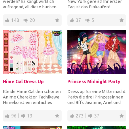
werden? Es klingt wirklich
New York gereist! Ihr erster
aufregend, all diese bunten
Tag ist das Einkaufen!
Zutaten zu vermi...
Beginne mit einem perf...
148
20
37
5
Hime Gal Dress Up
Princess Midnight Party
Kleide Hime Gal den schönen
Dress up für eine Mitternacht
Anime Charakter. Tachikawa
Party die drei Prinzessinnen
Himeko ist ein einfaches
und Bffs Jasmine, Ariel und
Highschool-Mädchen....
Rapunzel, wo...
96
13
273
37