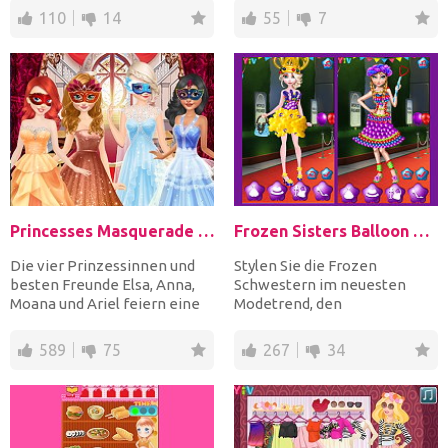
M...
110
14
55
7
Princesses Masquerade Party
Frozen Sisters Balloon Dress Look
Die vier Prinzessinnen und
Stylen Sie die Frozen
besten Freunde Elsa, Anna,
Schwestern im neuesten
Moana und Ariel feiern eine
Modetrend, den
Maskenparty für ih...
Ballonkleidern. Außer den
Kleidern bekom...
589
75
267
34