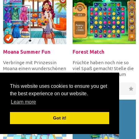
Moana Summer Fun
Forest Match
Verbringe mit Prinzessin
Früchte haben noch nie so
Moana einen wunderschönen
viel Spaß gemacht! Stelle die
spaßigen sonnigen Tag auf
gleichen Waldfrüchte um
ihrer Insel! Gib Moana...
Punkte zusammen und...
This website uses cookies to ensure you get
59
8
81
11
the best experience on our website.
Learn more
Got it!