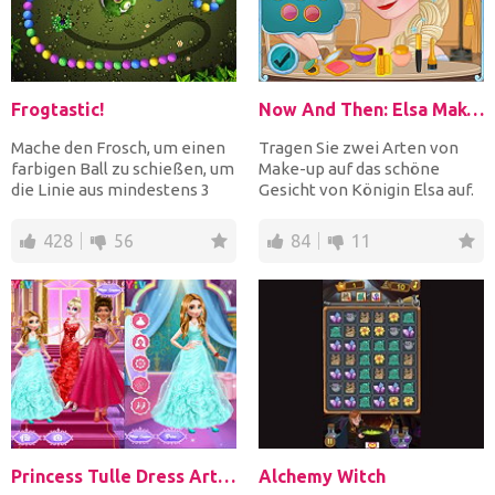
Frogtastic!
Now And Then: Elsa Makeup
Mache den Frosch, um einen
Tragen Sie zwei Arten von
farbigen Ball zu schießen, um
Make-up auf das schöne
die Linie aus mindestens 3
Gesicht von Königin Elsa auf.
gleichfarbigen K...
Beginnen Sie mit ein...
428
56
84
11
Princess Tulle Dress Art Photo
Alchemy Witch