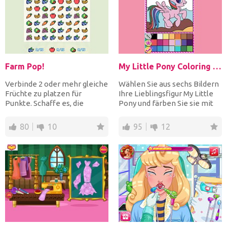
Farm Pop!
My Little Pony Coloring Book
Verbinde 2 oder mehr gleiche
Wählen Sie aus sechs Bildern
Früchte zu platzen für
Ihre Lieblingsfigur My Little
Punkte. Schaffe es, die
Pony und färben Sie sie mit
Zielanzahl jeder Frucht...
den schönsten...
80
10
95
12