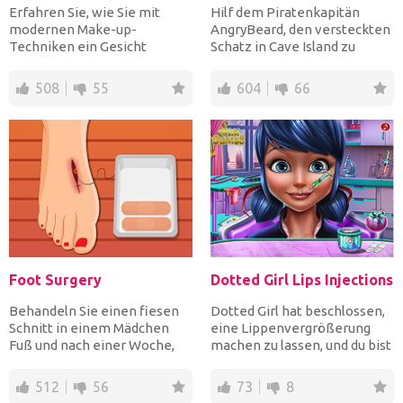
Erfahren Sie, wie Sie mit
Hilf dem Piratenkapitän
modernen Make-up-
AngryBeard, den versteckten
Techniken ein Gesicht
Schatz in Cave Island zu
schlanker aussehen lassen.
finden. Mit jedem Fehle...
Markiere...
508
55
604
66
Foot Surgery
Dotted Girl Lips Injections
Behandeln Sie einen fiesen
Dotted Girl hat beschlossen,
Schnitt in einem Mädchen
eine Lippenvergrößerung
Fuß und nach einer Woche,
machen zu lassen, und du bist
wenn die Wunde geheilt...
ihr Doktor! Verw...
512
56
73
8