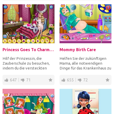
Princess Goes To Charm School
Mommy Birth Care
Hilf der Prinzessin, die
Helfen Sie der zukünftigen
Zauberschule zu besuchen,
Mama, alle notwendigen
indem du die versteckten
Dinge für das Krankenhaus zu
Objekte in ihrem Schlafz...
packen, ein gesundes...
647
71
655
72