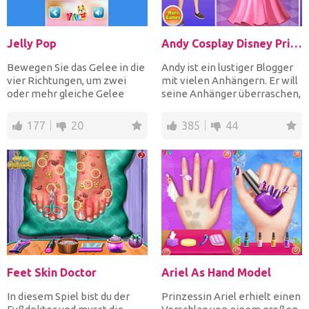
Jelly Pop
Andy Cosplay Disney Princesses
Bewegen Sie das Gelee in die
Andy ist ein lustiger Blogger
vier Richtungen, um zwei
mit vielen Anhängern. Er will
oder mehr gleiche Gelee
seine Anhänger überraschen,
zusammenzubringen, um...
er wird cosp...
177
20
385
44
Feet Skin Doctor
Ariel As Hand Model
In diesem Spiel bist du der
Prinzessin Ariel erhielt einen