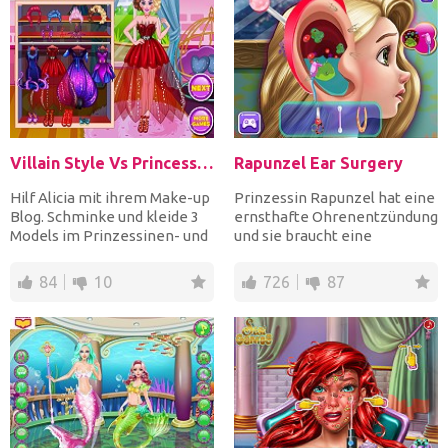
Villain Style Vs Princess Style
Rapunzel Ear Surgery
Hilf Alicia mit ihrem Make-up
Prinzessin Rapunzel hat eine
Blog. Schminke und kleide 3
ernsthafte Ohrenentzündung
Models im Prinzessinen- und
und sie braucht eine
Schurkenstil u...
Operation. Seien Sie ih...
84
10
726
87