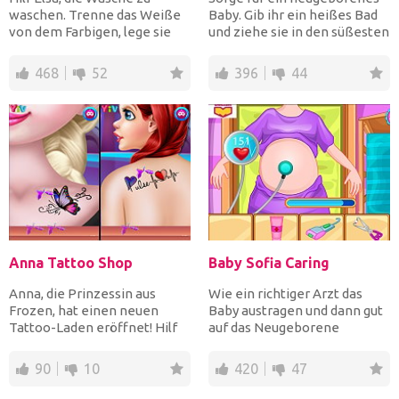
waschen. Trenne das Weiße
Baby. Gib ihr ein heißes Bad
von dem Farbigen, lege sie
und ziehe sie in den süßesten
separat in die Waschma...
Babyoutfits an...
468
52
396
44
Anna Tattoo Shop
Baby Sofia Caring
Anna, die Prinzessin aus
Wie ein richtiger Arzt das
Frozen, hat einen neuen
Baby austragen und dann gut
Tattoo-Laden eröffnet! Hilf
auf das Neugeborene
ihr dabei, ihren Kunde...
aufpassen. Folgen Sie den...
90
10
420
47