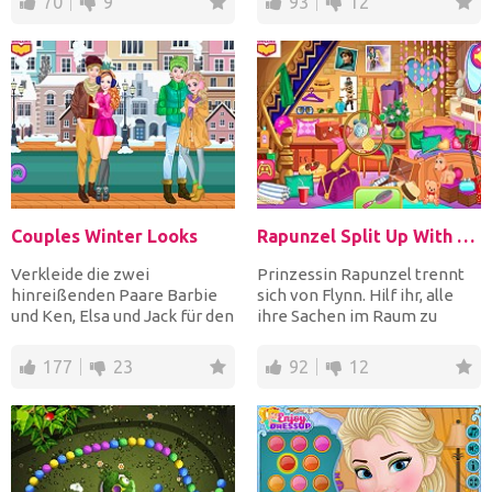
70
9
93
12
Couples Winter Looks
Rapunzel Split Up With Flynn
Verkleide die zwei
Prinzessin Rapunzel trennt
hinreißenden Paare Barbie
sich von Flynn. Hilf ihr, alle
und Ken, Elsa und Jack für den
ihre Sachen im Raum zu
Winter. Wählen Sie warme...
finden, um ihre Tas...
177
23
92
12