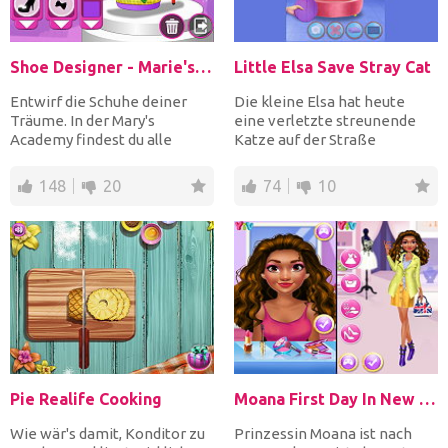
Shoe Designer - Marie's Girl Games
Little Elsa Save Stray Cat
Entwirf die Schuhe deiner
Die kleine Elsa hat heute
Träume. In der Mary's
eine verletzte streunende
Academy findest du alle
Katze auf der Straße
möglichen Materialien, Farb...
gefunden. Es besteht kein...
148
20
74
10
Pie Realife Cooking
Moana First Day In New York
Wie wär's damit, Konditor zu
Prinzessin Moana ist nach