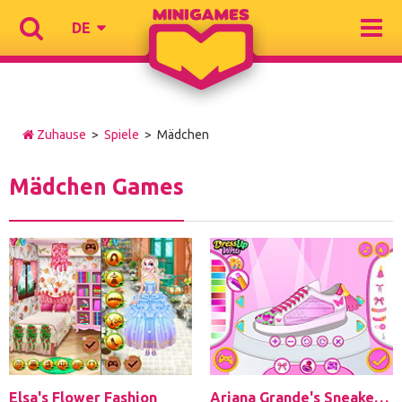
DE
Zuhause
>
Spiele
> Mädchen
Mädchen Games
Elsa's Flower Fashion
Ariana Grande's Sneaker Designer