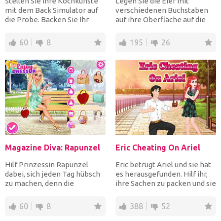
Stellen Sie Ihre Kochkünste
Legen Sie die Eier mit
mit dem Back Simulator auf
verschiedenen Buchstaben
die Probe. Backen Sie Ihr
auf ihre Oberfläche auf die
eigenes Brot. Misch...
Eierhalter, um Wörter zu...
60
8
195
26
Magazine Diva: Rapunzel
Eric Cheating On Ariel
Hilf Prinzessin Rapunzel
Eric betrügt Ariel und sie hat
dabei, sich jeden Tag hübsch
es herausgefunden. Hilf ihr,
zu machen, denn die
ihre Sachen zu packen und sie
Paparazzi geben einem ech...
dann so an...
60
8
388
52