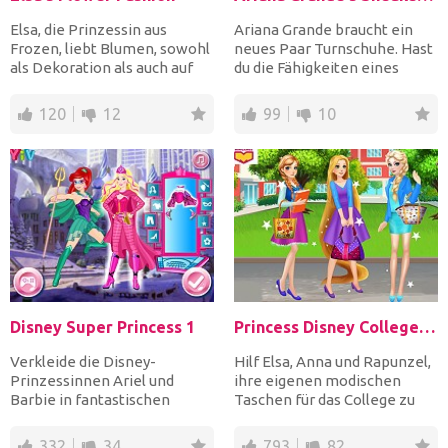
Elsa, die Prinzessin aus
Ariana Grande braucht ein
Frozen, liebt Blumen, sowohl
neues Paar Turnschuhe. Hast
als Dekoration als auch auf
du die Fähigkeiten eines
ihren Klamotten!...
Modedesigners, um di...
120
12
99
10
Disney Super Princess 1
Princess Disney College Bag
Verkleide die Disney-
Hilf Elsa, Anna und Rapunzel,
Prinzessinnen Ariel und
ihre eigenen modischen
Barbie in fantastischen
Taschen für das College zu
Superhelden-Kostümen und
entwerfen und zu mac...
statte...
332
34
793
82