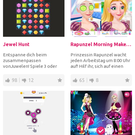
Jewel Hunt
Rapunzel Morning Makeup Fashion
Entspanne dich beim
Prinzessin Rapunzel wacht
zusammenpassen
jeden Arbeitstag um 8:00 Uhr
vonJuwelen! Spiele 3 oder
auf! Hilf ihr, sich auf einen
mehr identische Juwelen und
Arbeitstag vor...
erreiche d...
98
12
65
8