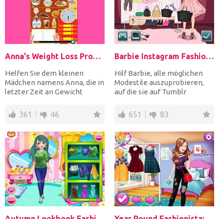
Anna's Weight Loss Program
Barbie Instagram Fashion Challenge
Helfen Sie dem kleinen
Hilf Barbie, alle möglichen
Mädchen namens Anna, die in
Modestile auszuprobieren,
letzter Zeit an Gewicht
auf die sie auf Tumblr
zugenommen hat, um eine
gestoßen ist. Zieh sie...
g...
361
46
651
83
Autumn Lookbook Fashion
Year Round Fashionista: Belle