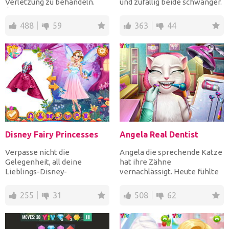
Verletzung zu behandeln.
und zufällig beide schwanger.
Überprüfen Sie ihre Te...
Verbringen Sie de...
488
59
363
44
Disney Fairy Princesses
Angela Real Dentist
Verpasse nicht die
Angela die sprechende Katze
Gelegenheit, all deine
hat ihre Zähne
Lieblings-Disney-
vernachlässigt. Heute fühlte
Prinzessinnen in Feen zu
sie einen scharfen Schmerz
verwandeln. Du...
a...
255
31
508
62