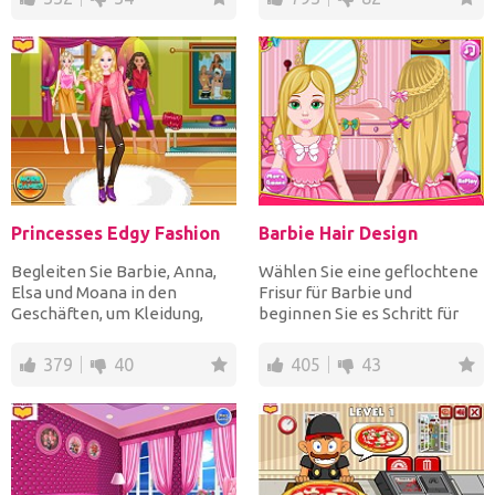
Princesses Edgy Fashion
Barbie Hair Design
Begleiten Sie Barbie, Anna,
Wählen Sie eine geflochtene
Elsa und Moana in den
Frisur für Barbie und
Geschäften, um Kleidung,
beginnen Sie es Schritt für
Schuhe, Hüte, Schals und...
Schritt in ihrem lang...
379
40
405
43