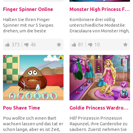
Finger Spinner Online
Monster High Princess Fashion Mix
Halten Sie Ihren Finger
Kombiniere drei völlig
Spinner mit nur 5 Swipes
unterschiedliche Modestile:
drehen, um die beste
Draculaura von Monster High,
Aufnahme für den Rest
Barbie und Frozen Qu...
einzuste...
373
46
81
10
Pou Shave Time
Goldie Princess Wardrobe Cleaning
Pou wollte sich einen Bart
Hilf Prinzessin Prinzessin
wachsen lassen und das tat er
Rapunzel, ihre Garderobe zu
schon lange, aber es ist Zeit,
säubern. Zuerst nehmen Sie