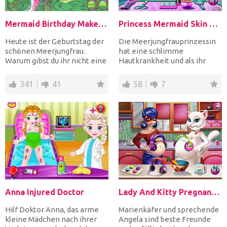
Mermaid Birthday Makeover
Princess Mermaid Skin Doctor
Heute ist der Geburtstag der
Die Meerjungfrauprinzessin
schönen Meerjungfrau.
hat eine schlimme
Warum gibst du ihr nicht eine
Hautkrankheit und als ihr
perfekte Umarbeitun...
Arzt musst du ihre Haut
wied...
341
41
58
7
Anna Injured Doctor
Lady And Kitty Pregnant BFFs
Hilf Doktor Anna, das arme
Marienkäfer und sprechende
kleine Mädchen nach ihrer
Angela sind beste Freunde