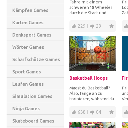
Fahre mit einem
Pri
schweren 18 Wheeler
Loc
Kämpfen Games
durch die Stadt und
Zah
parke im markierten
ihr
Karten Games
Bereich, um jedes
Läc
229
29
Level...
Denksport Games
Wörter Games
Scharfschütze Games
Sport Games
Basketball Hoops
Laufen Games
Magst du Basketball?
Pri
Also, fange an zu
und
Simulation Games
trainieren, während du
Ver
ein paar Reifen in der
wäh
Ninja Games
Motorhaube schi...
Aut
638
84
Skateboard Games