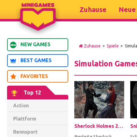
Zuhause
Neue 
NEW GAMES
Zuhause
>
Spiele
> Simula
BEST GAMES
Simulation Game
FAVORITES
Top 12
Action
Plattform
Sherlock Holmes 2: A Game of Shadows Checkmate
Rennsport
Begleite Sherlock
Sch