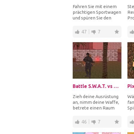
Fahren Sie mit einem
Ste
prächtigen Sportwagen
Re
und spüren Sie den
Pro
Adrenalinrausch im
Ih
Straßenverkehr. Bes...
Tr
47
7
Ren
Battle S.W.A.T. vs Mercenary
Pi
Zieh deine Ausrüstung
Wä
an, nimm deine Waffe,
fan
betrete einen Raum
Spi
und schieße auf alle
und
Feinde, um am Le...
ein
46
7