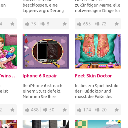
nen
beschlossen, eine
zukünftigen Mama, alle
Lippenvergrößerung
notwendigen Dinge für
Arme ist
machen zu lassen, und
das Krankenhaus zu
en
du bist ihr Doktor!
packen, ein gesundes...
4
73
8
655
72
...
Verw...
Anna's Baby Twins Birth
Iphone 6 Repair
Feet Skin Doctor
g
Ihr iPhone 6 ist nach
In diesem Spiel bist du
 ist
einem Sturz defekt.
der Fußdoktor und
Nehmen Sie Ihre
musst die Füße des
ben Sie
Werkzeuge und folgen
Mädchens von Bazillen,
, um 911
Sie den Anweisungen...
Bakterien und Pi...
2
438
50
174
20