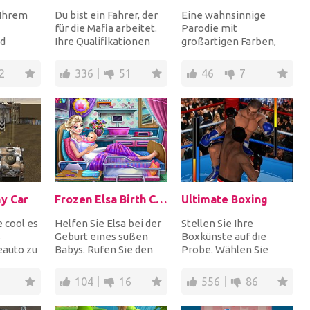
 Ihrem
Du bist ein Fahrer, der
Eine wahnsinnige
für die Mafia arbeitet.
Parodie mit
d
Ihre Qualifikationen
großartigen Farben,
Sie den
fahren schnell und
erstaunlichen
h.
parken genau...
Handlungswechseln,
2
336
51
46
7
mehr als sechs Waf...
y Car
Frozen Elsa Birth Caring
Ultimate Boxing
e cool es
Helfen Sie Elsa bei der
Stellen Sie Ihre
s
Geburt eines süßen
Boxkünste auf die
auto zu
Babys. Rufen Sie den
Probe. Wählen Sie
n zu
Krankenwagen und
Ihren Kämpfer und
en...
betreten Sie nach...
versuchen Sie Ihren
104
16
556
86
Gegner mi...