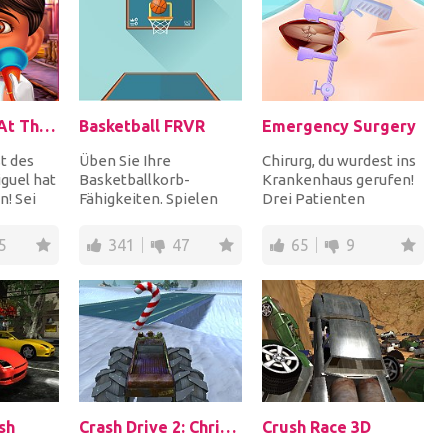
Coco Miguel At The Dentist
Basketball FRVR
Emergency Surgery
t des
Üben Sie Ihre
Chirurg, du wurdest ins
iguel hat
Basketballkorb-
Krankenhaus gerufen!
! Sei
Fähigkeiten. Spielen
Drei Patienten
um ihn
Sie so lange wie Sie
benötigen derzeit eine
u...
möchten und
Notoperation und...
5
341
47
65
9
verdienen Sie Bon...
sh
Crash Drive 2: Christmas!
Crush Race 3D