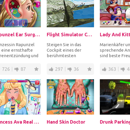
Rapunzel Ear Surgery
Flight Simulator C130
inzessin Rapunzel
Steigen Sie in das
Marienkäfer u
 eine ernsthafte
Cockpit eines der
sprechende An
renentzündung und
berühmtesten
sind beste Fre
 braucht eine
Militärflugzeuge, der C
zufällig beide
ration. Seien Sie
130, und erobern Sie
schwanger. Ve
726
87
297
36
363
4
den H...
Sie de...
Princess Ava Real Dentist
Hand Skin Doctor
Drunk Parkin