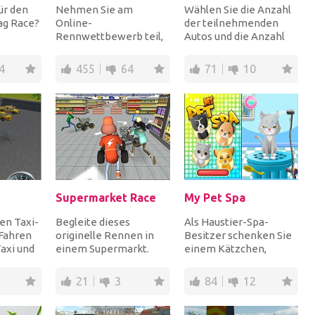
für den
Nehmen Sie am
Wählen Sie die Anzahl
ag Race?
Online-
der teilnehmenden
Rennwettbewerb teil,
Autos und die Anzahl
und
bei dem andere
der Runden und starten
Drag...
Teilnehmer um den
Sie bis zum Ende...
4
455
64
71
10
ultimativen Gewinner
des...
Supermarket Race
My Pet Spa
en Taxi-
Begleite dieses
Als Haustier-Spa-
 Fahren
originelle Rennen in
Besitzer schenken Sie
Taxi und
einem Supermarkt.
einem Kätzchen,
 dem
Schnappen Sie sich
einem Hund, einem
Ihren Einkaufswagen
Babybären und einem
21
3
84
12
und ra...
Löwenb...