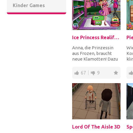
Kinder Games
Ice Princess Realife Shopping
Pi
Anna, die Prinzessin
Wie
aus Frozen, braucht
Kon
neue Klamotten! Dazu
kli
steht zuallererst ein
auf
Shopping-Trip a...
bu
67
9
ver
Lord Of The Aisle 3D
Sp