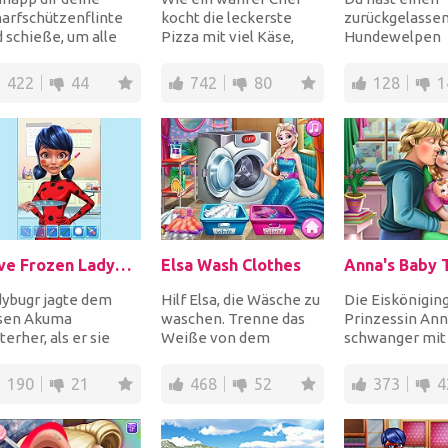
arfschützenflinte
kocht die leckerste
zurückgelasse
 schieße, um alle
Pizza mit viel Käse,
Hundewelpen
kommenden
Schinken und frischem
gefunden! Die 
mbies zu töten, um
Gemüse. Hacken Si...
in keinem gut
422
44
742
80
128
1
h zu...
Zustand, also gib
Save Frozen Ladybug
Elsa Wash Clothes
dybugr jagte dem
Hilf Elsa, die Wäsche zu
Die Eiskönigin
sen Akuma
waschen. Trenne das
Prinzessin Anna
terher, als er sie
Weiße von dem
schwanger mit
frierte. Schmelzen
Farbigen, lege sie
Zwillingen! Ge
 zuerst das Eis und
separat in die
ihr das Telefon
190
21
468
52
373
4
.
Waschma...
anz...