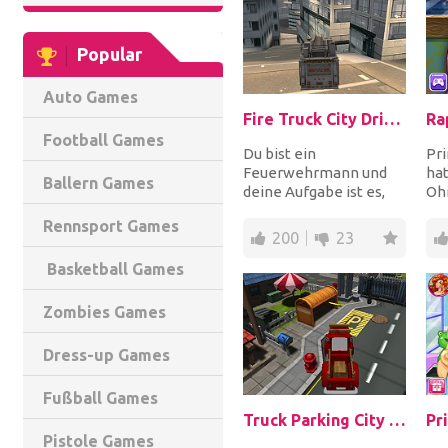
Popular
Auto Games
Fire Truck City Driving Sim
Football Games
Du bist ein
Pr
Feuerwehrmann und
hat
Ballern Games
deine Aufgabe ist es,
Oh
das Feuerwehrauto
sie
Rennsport Games
schnell durch die Stadt
Ope
200
23
zu fah...
ih...
Basketball Games
Zombies Games
Dress-up Games
Fußball Games
Truck Parking City Adventures
Pistole Games