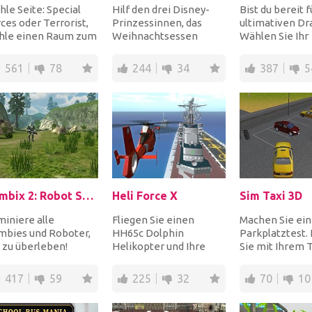
le Seite: Special
Hilf den drei Disney-
Bist du bereit 
ces oder Terrorist,
Prinzessinnen, das
ultimativen Dr
hle einen Raum zum
Weihnachtsessen
Wählen Sie Ihr
ielen und benutze
vorzubereiten.
Lieblingsauto 
schiedene Ar...
Gefrorene Prinzessin
starten Sie das 
561
78
244
34
387
5
Elsa ber...
Zombix 2: Robot Survival
Heli Force X
Sim Taxi 3D
miniere alle
Fliegen Sie einen
Machen Sie ein
mbies und Roboter,
HH65c Dolphin
Parkplatztest.
 zu überleben!
Helikopter und Ihre
Sie mit Ihrem 
suchen Sie Ihre
Mission ist es, alle
parken Sie auf
ießkünste in
Überlebenden von der
Parkplatz, um...
417
59
225
32
70
10
sem apok...
Insel...