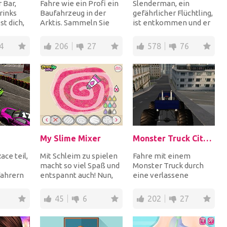
 Bar,
Fahre wie ein Profi ein
Slenderman, ein
rinks
Baufahrzeug in der
gefährlicher Flüchtling,
t dich,
Arktis. Sammeln Sie
ist entkommen und er
nach
alle Münzen,
ist im Wald. Jetzt liegt
,...
vermeiden Sie alle
es an dir, ih...
4
206
27
578
76
Hinde...
My Slime Mixer
Monster Truck City Driving Sim
ce teil,
Mit Schleim zu spielen
Fahre mit einem
macht so viel Spaß und
Monster Truck durch
ahrern
entspannt auch! Nun,
eine verlassene
ie MG
es kann auch schmutzig
Großstadt. Es gibt
onship.
werden, ab...
keine Ampeln, keine
45
6
202
27
Polizei u...