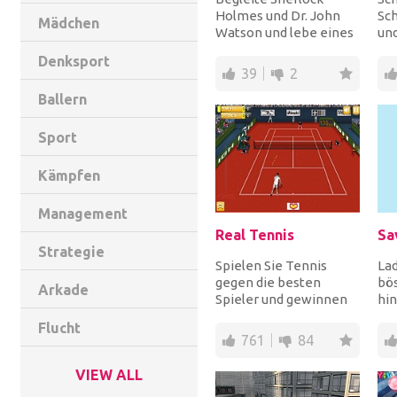
Holmes und Dr. John
Sch
Mädchen
Watson und lebe eines
und
der unglaublichsten
an
Denksport
Abenteuer deines Leb...
Zo
39
2
dic
Ballern
Sport
Kämpfen
Management
Real Tennis
Strategie
Spielen Sie Tennis
La
gegen die besten
bö
Arkade
Spieler und gewinnen
hin
Sie insgesamt 5 Spiele,
ein
Flucht
um den Pokal zu gew...
Sie
761
84
be..
VIEW ALL