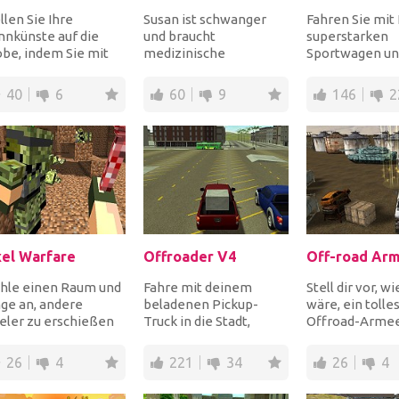
llen Sie Ihre
Susan ist schwanger
Fahren Sie mit
nnkünste auf die
und braucht
superstarken
be, indem Sie mit
medizinische
Sportwagen un
rem
Behandlung, denn ihre
beschleunigen 
aumsportwagen an
Wehen haben
Adrenalinrausc
40
6
60
9
146
2
nen der Profi-K...
begonnen! Als Arzt b...
Wählen Sie z...
xel Warfare
Offroader V4
Off-road Arm
hle einen Raum und
Fahre mit deinem
Stell dir vor, wi
ge an, andere
beladenen Pickup-
wäre, ein tolle
eler zu erschießen
Truck in die Stadt,
Offroad-Armee
 versuche, der
weiche Hindernissen
fahren und dan
zige zu sein, der n...
aus und lass deine
parken! Beweis
26
4
221
34
26
4
wertvol...