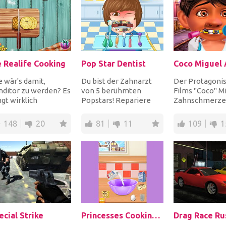
e Realife Cooking
Pop Star Dentist
 wär's damit,
Du bist der Zahnarzt
Der Protagonis
ditor zu werden? Es
von 5 berühmten
Films "Coco" M
ngt wirklich
Popstars! Repariere
Zahnschmerzen
regend, all diese
gebrochene, kaputte
der Zahnarzt, 
nten Zutaten zu
und kranke Zähne mit
wieder gesund z
148
20
81
11
109
1
mi...
d...
ecial Strike
Princesses Cooking Christmas Dinner
Drag Race Ru