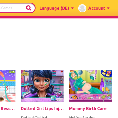
Language
(DE)
Account
Princess' Pup Rescue
Dotted Girl Lips Injections
Mommy Birth Care
Dotted Girl hat
Helfen Sie der