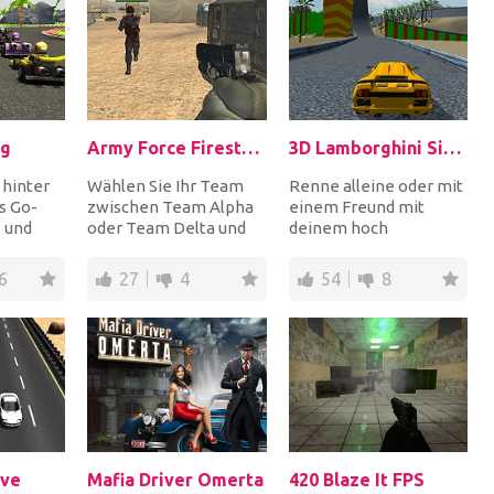
ng
Army Force Firestorm
3D Lamborghini Simulator
 hinter
Wählen Sie Ihr Team
Renne alleine oder mit
s Go-
zwischen Team Alpha
einem Freund mit
 und
oder Team Delta und
deinem hoch
gen
greifen Sie dann Ihre
aufgeladenen
r, um...
Waffe und schießen...
Sportwagen: dein ganz
6
27
4
54
8
eigener Lambo...
ve
Mafia Driver Omerta
420 Blaze It FPS