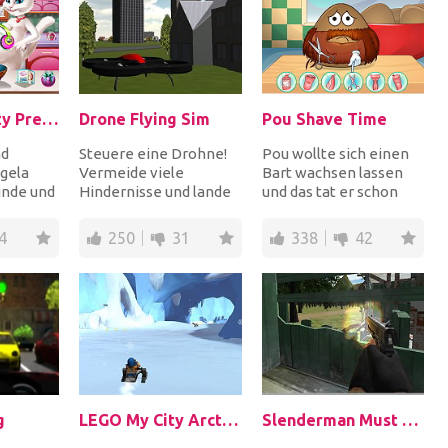
Lady And Kitty Pregnant BFFs
Drone Flying Sim
Pou Shave Time
nd
Steuere eine Drohne!
Pou wollte sich einen
gela
Vermeide viele
Bart wachsen lassen
unde und
Hindernisse und lande
und das tat er schon
auf dem markierten
lange, aber es ist Zeit,
rbringen
Punkt, um jedes Level
ihn zu rasie...
4
250
31
338
42
z...
g
LEGO My City Arctic Expedition
Slenderman Must Die In The Forest