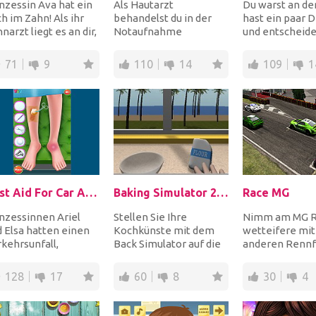
nzessin Ava hat ein
Als Hautarzt
Du warst an der
h im Zahn! Als ihr
behandelst du in der
hast ein paar D
narzt liegt es an dir,
Notaufnahme
und entscheides
 das perfekte
Patienten mit
mit dem Auto 
heln zu...
besonders schlimmen
Hause zu fahren
71
9
110
14
109
1
Handinfektionen. Be...
First Aid For Car Accident
Baking Simulator 2014
Race MG
nzessinnen Ariel
Stellen Sie Ihre
Nimm am MG Ra
 Elsa hatten einen
Kochkünste mit dem
wetteifere mit
kehrsunfall,
Back Simulator auf die
anderen Rennf
rend sie auf Elsas
Probe. Backen Sie Ihr
und gewinne d
o waren! Der Kran...
eigenes Brot. Misch...
Trophy Champi
128
17
60
8
30
4
Wäh...