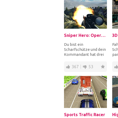
Sniper Hero: Operation Kargil
Du bist ein
Fah
Scharfschütze und dein
Sch
Kommandant hat drei
par
Missionen für dich.
mar
Schließe alle drei ab
um 
367
53
und...
zu..
Sports Traffic Racer