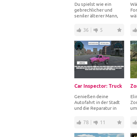
Du spielst wie ein
Wäh
gebrechlicher und
For
seniler älterer Mann,
wä
der den Durchgang in
Sp
einem
ver
36
5
Supermarktgang...
Car Inspector: Truck
Genießen deine
Eli
Autofahrt in der Stadt
Zo
und die Reparatur in
um
deiner Garage! Sei ein
Ver
Mechaniker, der de...
Sch
78
11
die