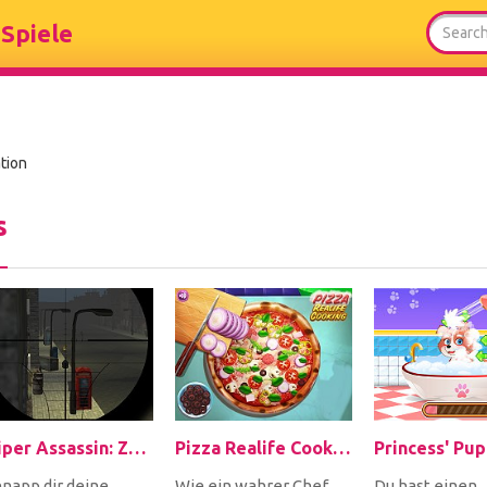
Spiele
tion
s
Sniper Assassin: Zombies
Pizza Realife Cooking
napp dir deine
Wie ein wahrer Chef
Du hast einen