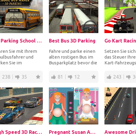
3D Parking School Bus Mania
Best Bus 3D Parking
Go Kart Raci
ren Sie mit Ihrem
Fahre und parke einen
Setzen Sie sich
ulbusfahrer und
alten rostigen Bus im
das Steuer Ihre
ken Sie im
Busparkplatz bevor die
Kart-Fahrzeugs
kierten Bereich,
Zeit abläuft. Nutzen Sie
starten Sie ge
die einzelnen Level
Ihre fah...
erfahrene Fahre
238
35
81
12
243
3
.
High Speed 3D Racing
Pregnant Susan Ambulance
Awesome Dri