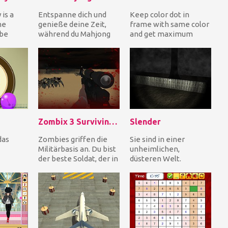
 is a
Entspanne dich und
Keep color dot in
me
genieße deine Zeit,
frame with same color
 be
während du Mahjong
and get maximum
g with
spielst, wo immer du
score. Tap on screen to
ings.
bist! Füge zwei iden...
rotate frame, avoid...
Zombix 3 Surviving The Desert
Slender
das
Zombies griffen die
Sie sind in einer
Militärbasis an. Du bist
unheimlichen,
der beste Soldat, der in
düsteren Welt.
geln um
der Lage ist, die
Sammle alle Notizen,
Horden von Z...
um deine Quest
..
abzuschließen und...