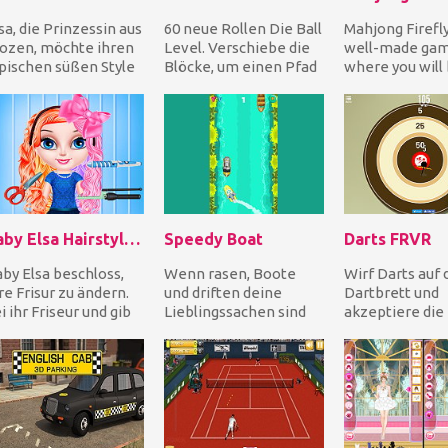
sa, die Prinzessin aus
60 neue Rollen Die Ball
Mahjong Firefly
ozen, möchte ihren
Level. Verschiebe die
well-made ga
pischen süßen Style
Blöcke, um einen Pfad
where you will
erarbeiten! Kannst
zu erstellen, der den
playing Mahjon
 ihr dab...
Ball vom S...
the classic sett
The...
Baby Elsa Hairstyle Design
Speedy Boat
Darts FRVR
by Elsa beschloss,
Wenn rasen, Boote
Wirf Darts auf 
re Frisur zu ändern.
und driften deine
Dartbrett und
i ihr Friseur und gib
Lieblingssachen sind
akzeptiere die
r den innovativsten
dann bietet dieses
klassischen Re
arschnit...
Spiel alle drei gleichz...
die Ballons und
Bomben für zus.