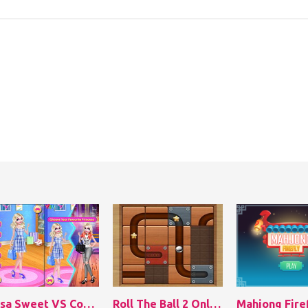
Elsa Sweet VS Cool Style
Roll The Ball 2 Online
Mahjong Fire