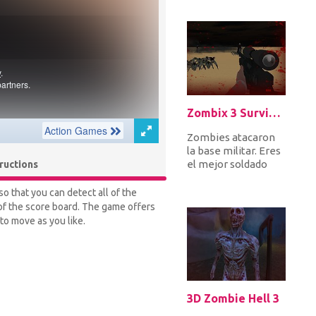
escaparon de la
prisión junto...
Zombix 3 Surviving The Desert
Zombies atacaron
la base militar. Eres
el mejor soldado
tructions
capaz de inhibir las
hordas de zombis y
o that you can detect all of the
mons...
 of the score board. The game offers
to move as you like.
3D Zombie Hell 3