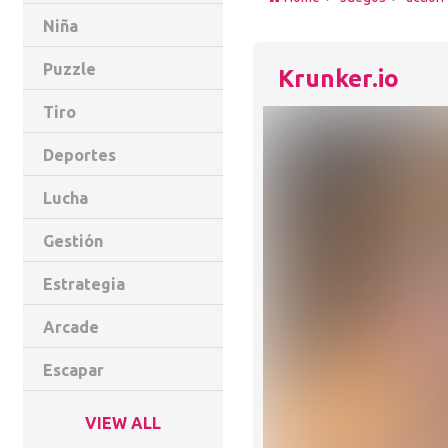
Niña
Puzzle
Krunker.io
Tiro
Deportes
Lucha
Gestión
Estrategia
Arcade
Escapar
VIEW ALL