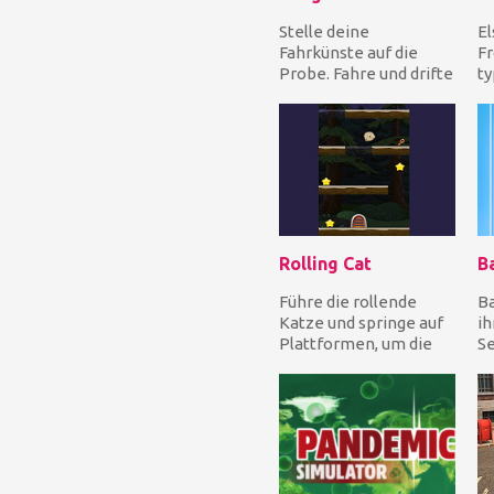
Stelle deine
El
Fahrkünste auf die
Fr
Probe. Fahre und drifte
ty
hart, um nicht auf die
üb
Straßenseite zu
du
stoße...
Rolling Cat
Führe die rollende
Ba
Katze und springe auf
ih
Plattformen, um die
Se
Sterne zu sammeln
ih
und die Ausgangstür z...
Ha