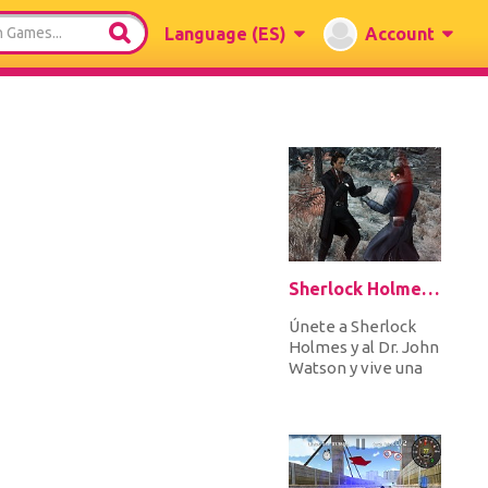
Language
(ES)
Account
Sherlock Holmes 2: A Game of Shadows Checkmate
Únete a Sherlock
Holmes y al Dr. John
Watson y vive una
de las aventuras
más increíbles de tu
vida....