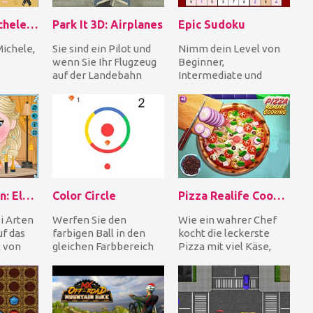
Helen Lea Michele Dress Up
Park It 3D: Airplanes
Epic Sudoku
Michele,
Sie sind ein Pilot und
Nimm dein Level von
wenn Sie Ihr Flugzeug
Beginner,
auf der Landebahn
Intermediate und
utorin
landen, können Sie es
Advance auf und fülle
s ihr
auf dem vordefi...
die leeren Felder mit
den fehle...
Now And Then: Elsa Makeup
Color Circle
Pizza Realife Cooking
i Arten
Werfen Sie den
Wie ein wahrer Chef
f das
farbigen Ball in den
kocht die leckerste
 von
gleichen Farbbereich
Pizza mit viel Käse,
f.
des sich bewegenden
Schinken und frischem
t ein...
Kreises, um die
Gemüse. Hacken Si...
Diamant...