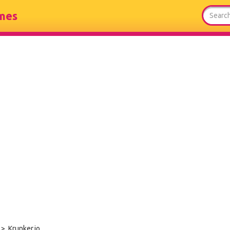
mes
> Krunker.io