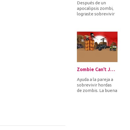
Después de un
apocalipsis zombi,
lograste sobrevivir
de alguna manera.
Ahora, te estás
preguntando p...
Zombie Can't Jump
Ayuda a la pareja a
sobrevivir hordas
de zombis. La buena
noticia es que los
zombies no pueden
salta...