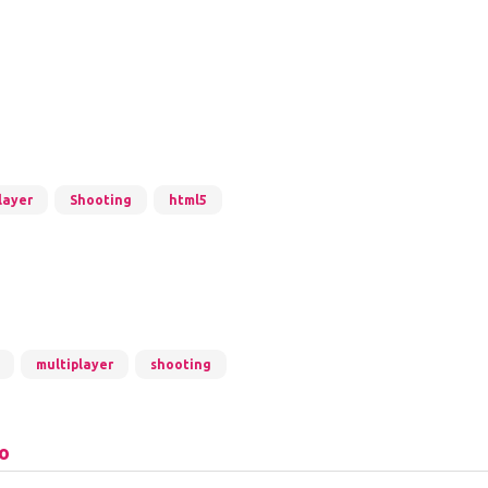
layer
Shooting
html5
multiplayer
shooting
io