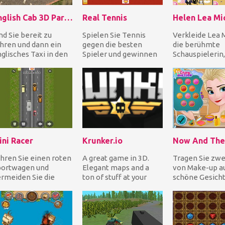
English Cab 3D Parking
Real Tennis
nd Sie bereit zu
Spielen Sie Tennis
Verkleide Lea 
hren und dann ein
gegen die besten
die berühmte
glisches Taxi in den
Spieler und gewinnen
Schauspielerin,
ngen Straßen von
Sie insgesamt 5 Spiele,
Sängerin und A
ndon zu parken?
um den Pokal zu gew...
aus den USA! Al
...
Fashio...
ini Racer
Krunker.io
hren Sie einen roten
A great game in 3D.
Tragen Sie zwe
portwagen und
Elegant maps and a
von Make-up au
rmeiden Sie die
ton of stuff at your
schöne Gesicht
deren Fahrzeuge so
disposal. However,
Königin Elsa au
nge wie möglich und
grab your
Beginnen Sie mi
..
headphones,...