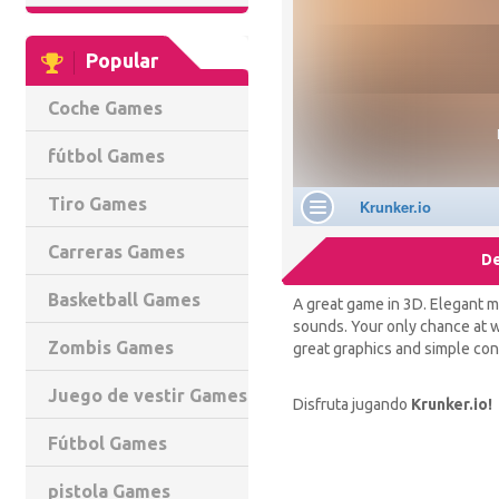
Popular
Coche Games
fútbol Games
Tiro Games
Carreras Games
De
Basketball Games
A great game in 3D. Elegant m
sounds. Your only chance at w
Zombis Games
great graphics and simple cont
Juego de vestir Games
Disfruta jugando
Krunker.io!
Fútbol Games
pistola Games