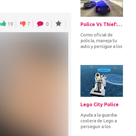
19
7
0
Police Vs Thief: Hot Pursuit
Como oficial de
policía, maneja tu
auto y persigue a los
ladrones de autos.
No dejes que nadie
se es...
Lego City Police
Ayuda a la guardia
costera de Lego a
perseguir a los
delincuentes que