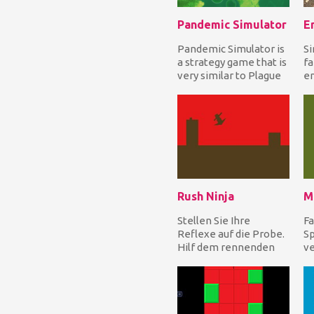
Pandemic Simulator
Pandemic Simulator is
Si
a strategy game that is
fa
very similar to Plague
en
Inc. Right at the start
e
you wil...
Lo
Wä
Rush Ninja
M
Stellen Sie Ihre
Fa
Reflexe auf die Probe.
S
Hilf dem rennenden
ve
Ninja, über alle
an
Hindernisse zu
la
springen,...
w.