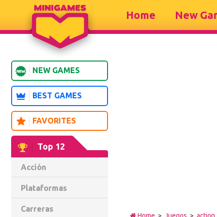
Home
New Ga
NEW GAMES
BEST GAMES
FAVORITES
Top 12
Acción
Plataformas
Carreras
Home
>
Juegos
>
action